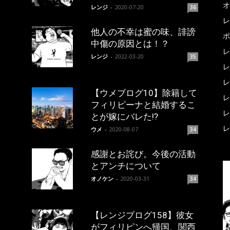
オ
レンジ
-
2020-07-20
36
レ
他人の不幸は蜜の味、誹謗
ポ
中傷の原因とは！？
レ
レンジ
-
2022-03-20
35
レ
レ
【ウメブログ10】除籍して
レ
フィリピーナと結婚するこ
レ
とが嫁にバレた!?
レ
ウメ
-
2020-08-07
34
感謝とお詫び。今後の活動
とアンチについて
オノケン
-
2020-03-31
34
【レンジブログ158】彼女
がフィリピンへ帰国、関西