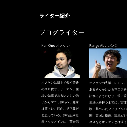
ニ
ライター紹介
ラ
ブログライター
Ken Ono オノケン
Range Abe レンジ
オノケンは日本で働く普通
オノケンの先輩、レンジ。
の３０代サラリーマン。職
あるきっかけからマニラを
場の先輩であるレンジの誘
訪れるようになり、後に現
いからマニラ旅行へ。趣味
地法人を持つまでに。実体
は筋トレ、筋肉こそ正義だ
験に基づいたフィリピンの
と思っている。旅行記や恋
闇、貧困と格差、現地ビジ
愛ネタをメインに、英会話
ネスなどオノケンとは違う