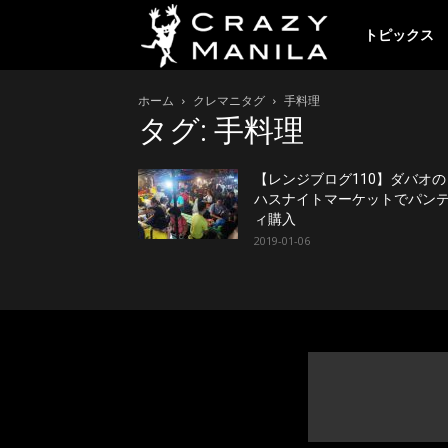
ク
トピックス
ホーム
クレマニタグ
手料理
レ
タグ: 手料理
イ
【レンジブログ110】ダバオの
ハスナイトマーケットでパン
ィ購入
2019-01-06
ジ
ー
マ