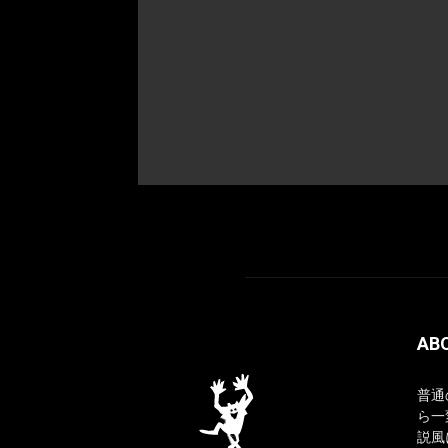
AB
普通
ら一
説風