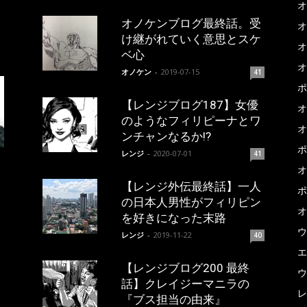
オ
オノケンブログ最終話。受
オ
け継がれていく意思とスケ
オ
ベ心
オ
オノケン
-
2019-07-15
41
ポ
【レンジブログ187】女優
オ
のようなフィリピーナとワ
オ
ンチャンなるか!?
ポ
レンジ
-
2020-07-01
41
オ
【レンジ外伝最終話】一人
ポ
の日本人男性がフィリピン
オ
を好きになった末路
ウ
レンジ
-
2019-11-22
40
エ
【レンジブログ200 最終
ウ
話】クレイジーマニラの
レ
『ブス担当の由来』