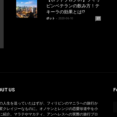
ピンベテランの飲み方！テ
キーラの効果とは!?
ポット
-
2020-06-10
27
OUT US
F
の人生を送っていたはずが、フィリピンのマニラへの旅行か
変クレイジーなものに。オノケンとレンジの恋愛珍道中を小
に紹介。マラテやマカティ、アンヘレスへの実際の旅行ブロ