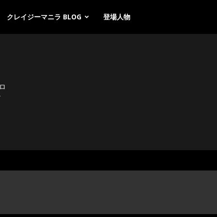
クレイジーマニラ BLOG
登場人物
ロ
テ