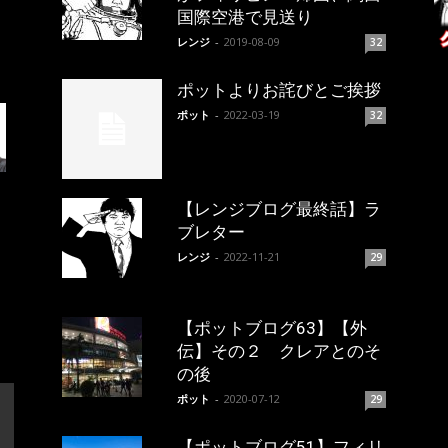
国際空港で見送り
レンジ
-
2019-08-09
32
ポットよりお詫びとご挨拶
ポット
-
2022-03-19
32
【レンジブログ最終話】ラ
ブレター
レンジ
-
2022-11-21
29
【ポットブログ63】【外
伝】その２ クレアとのそ
の後
ポット
-
2020-07-12
29
【ポットブログ51】フィリ