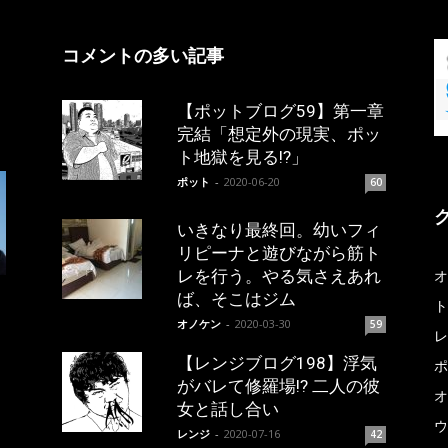
コメントの多い記事
【ポットブログ59】第一章
完結「想定外の現実、ポッ
ト地獄を見る!?」
ポット
-
2020-06-20
60
いきなり最終回。幼いフィ
リピーナと遊びながら筋ト
レを行う。やる気さえあれ
オ
ば、そこはジム
ト
オノケン
-
2020-03-30
59
レ
【レンジブログ198】浮気
ポ
がバレて修羅場!? 二人の彼
オ
女と話し合い
ウ
レンジ
-
2020-07-16
42