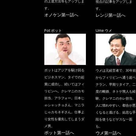
の上達方法等もアップしま
視点の記事をアップしま
す。
す。
オノケン第一話へ
レンジ第一話へ
Pot ポット
Ume ウメ
ポットはアジアを駆け回る
ウメは元経営者で、30年前
ビジネスマン。タイでの起
からフィリピンへ通う超ベ
業に成功し、続いてはフィ
テラン。早期リタイア、二
リピンへ。クレマニのカモ
度の離婚、ネトゲ廃人も経
担当。アラフォー。日本じ
験。クレマニのホレ担当。
ゃシャッチョさん、マニラ
人に惚れやすい。都合が悪
じゃカモネギさん。仕事よ
くなると逃げる、姑息な手
り女性を優先してしまうダ
段を使うなどゲスな一面
メ男。
も。
ポット第一話へ
ウメ第一話へ