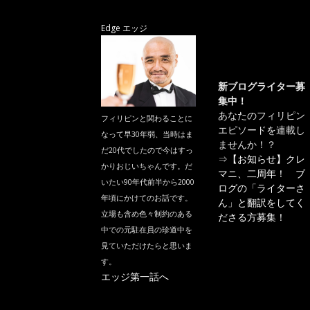
Edge エッジ
新ブログライター募
集中！
あなたのフィリピン
フィリピンと関わることに
エピソードを連載し
なって早30年弱、当時はま
ませんか！？
だ20代でしたので今はすっ
⇒
【お知らせ】クレ
かりおじいちゃんです。だ
マニ、二周年！ ブ
いたい90年代前半から2000
ログの「ライターさ
年頃にかけてのお話です。
ん」と翻訳をしてく
立場も含め色々制約のある
ださる方募集！
中での元駐在員の珍道中を
見ていただけたらと思いま
す。
エッジ第一話へ