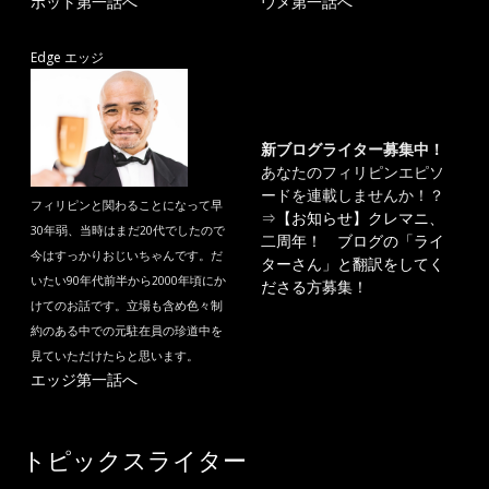
ポット第一話へ
ウメ第一話へ
Edge エッジ
新ブログライター募集中！
あなたのフィリピンエピソ
ードを連載しませんか！？
フィリピンと関わることになって早
⇒
【お知らせ】クレマニ、
30年弱、当時はまだ20代でしたので
二周年！ ブログの「ライ
今はすっかりおじいちゃんです。だ
ターさん」と翻訳をしてく
いたい90年代前半から2000年頃にか
ださる方募集！
けてのお話です。立場も含め色々制
約のある中での元駐在員の珍道中を
見ていただけたらと思います。
エッジ第一話へ
トピックスライター