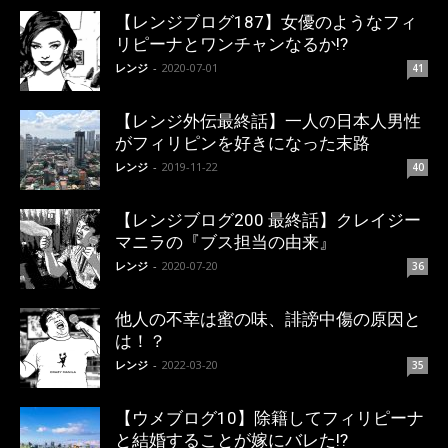
【レンジブログ187】女優のようなフィ
リピーナとワンチャンなるか!?
レンジ
-
2020-07-01
41
【レンジ外伝最終話】一人の日本人男性
がフィリピンを好きになった末路
レンジ
-
2019-11-22
40
【レンジブログ200 最終話】クレイジー
マニラの『ブス担当の由来』
レンジ
-
2020-07-20
36
他人の不幸は蜜の味、誹謗中傷の原因と
は！？
レンジ
-
2022-03-20
35
【ウメブログ10】除籍してフィリピーナ
と結婚することが嫁にバレた!?