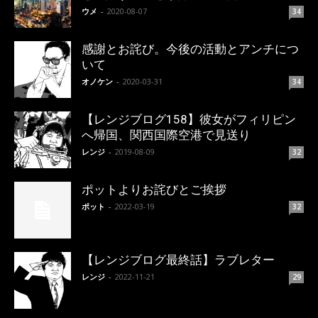
ウメ
-
2020-08-07
34
感謝とお詫び。今後の活動とアンチにつ
いて
オノケン
-
2020-03-31
34
【レンジブログ158】彼女がフィリピン
へ帰国、関西国際空港で見送り
レンジ
-
2019-08-09
32
ポットよりお詫びとご挨拶
ポット
-
2022-03-19
32
【レンジブログ最終話】ラブレター
レンジ
-
2022-11-21
29