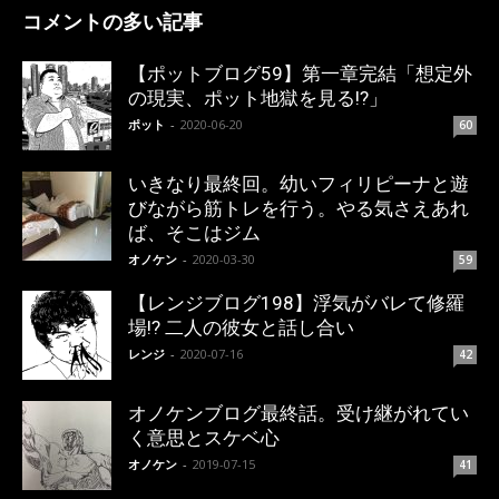
コメントの多い記事
【ポットブログ59】第一章完結「想定外
の現実、ポット地獄を見る!?」
ポット
-
2020-06-20
60
いきなり最終回。幼いフィリピーナと遊
びながら筋トレを行う。やる気さえあれ
ば、そこはジム
オノケン
-
2020-03-30
59
【レンジブログ198】浮気がバレて修羅
場!? 二人の彼女と話し合い
レンジ
-
2020-07-16
42
オノケンブログ最終話。受け継がれてい
く意思とスケベ心
オノケン
-
2019-07-15
41