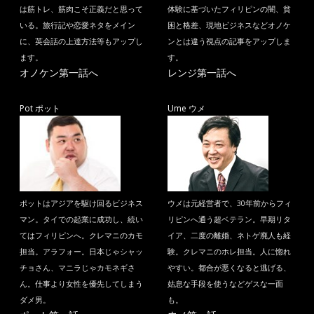
は筋トレ、筋肉こそ正義だと思って
体験に基づいたフィリピンの闇、貧
いる。旅行記や恋愛ネタをメイン
困と格差、現地ビジネスなどオノケ
に、英会話の上達方法等もアップし
ンとは違う視点の記事をアップしま
ます。
す。
オノケン第一話へ
レンジ第一話へ
Pot ポット
Ume ウメ
ポットはアジアを駆け回るビジネス
ウメは元経営者で、30年前からフィ
マン。タイでの起業に成功し、続い
リピンへ通う超ベテラン。早期リタ
てはフィリピンへ。クレマニのカモ
イア、二度の離婚、ネトゲ廃人も経
担当。アラフォー。日本じゃシャッ
験。クレマニのホレ担当。人に惚れ
チョさん、マニラじゃカモネギさ
やすい。都合が悪くなると逃げる、
ん。仕事より女性を優先してしまう
姑息な手段を使うなどゲスな一面
ダメ男。
も。