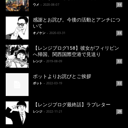
ウメ
-
2020-08-07
34
感謝とお詫び。今後の活動とアンチにつ
いて
オノケン
-
2020-03-31
34
【レンジブログ158】彼女がフィリピン
へ帰国、関西国際空港で見送り
レンジ
-
2019-08-09
32
ポットよりお詫びとご挨拶
ポット
-
2022-03-19
32
【レンジブログ最終話】ラブレター
レンジ
-
2022-11-21
29