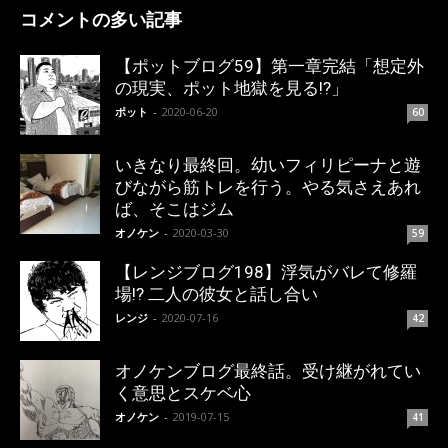
コメントの多い記事
【ポットブログ59】第一章完結「想定外
の現実、ポット地獄を見る!?」
ポット
-
2020-06-20
60
いきなり最終回。幼いフィリピーナと遊
びながら筋トレを行う。やる気さえあれ
ば、そこはジム
オノケン
-
2020-03-30
59
【レンジブログ198】浮気がバレて修羅
場!? 二人の彼女と話し合い
レンジ
-
2020-07-16
42
オノケンブログ最終話。受け継がれてい
く意思とスケベ心
オノケン
-
2019-07-15
41