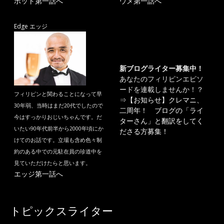
ポット第一話へ
ウメ第一話へ
Edge エッジ
新ブログライター募集中！
あなたのフィリピンエピソ
ードを連載しませんか！？
フィリピンと関わることになって早
⇒
【お知らせ】クレマニ、
30年弱、当時はまだ20代でしたので
二周年！ ブログの「ライ
今はすっかりおじいちゃんです。だ
ターさん」と翻訳をしてく
いたい90年代前半から2000年頃にか
ださる方募集！
けてのお話です。立場も含め色々制
約のある中での元駐在員の珍道中を
見ていただけたらと思います。
エッジ第一話へ
トピックスライター