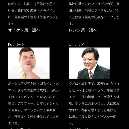
は筋トレ、筋肉こそ正義だと思って
体験に基づいたフィリピンの闇、貧
いる。旅行記や恋愛ネタをメイン
困と格差、現地ビジネスなどオノケ
に、英会話の上達方法等もアップし
ンとは違う視点の記事をアップしま
ます。
す。
オノケン第一話へ
レンジ第一話へ
Pot ポット
Ume ウメ
ポットはアジアを駆け回るビジネス
ウメは元経営者で、30年前からフィ
マン。タイでの起業に成功し、続い
リピンへ通う超ベテラン。早期リタ
てはフィリピンへ。クレマニのカモ
イア、二度の離婚、ネトゲ廃人も経
担当。アラフォー。日本じゃシャッ
験。クレマニのホレ担当。人に惚れ
チョさん、マニラじゃカモネギさ
やすい。都合が悪くなると逃げる、
ん。仕事より女性を優先してしまう
姑息な手段を使うなどゲスな一面
ダメ男。
も。