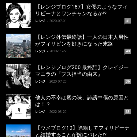
【レンジブログ187】女優のようなフィ
リピーナとワンチャンなるか!?
レンジ
-
2020-07-01
41
【レンジ外伝最終話】一人の日本人男性
がフィリピンを好きになった末路
レンジ
-
2019-11-22
40
【レンジブログ200 最終話】クレイジー
マニラの『ブス担当の由来』
レンジ
-
2020-07-20
36
他人の不幸は蜜の味、誹謗中傷の原因と
は！？
レンジ
-
2022-03-20
35
【ウメブログ10】除籍してフィリピーナ
と結婚することが嫁にバレた!?