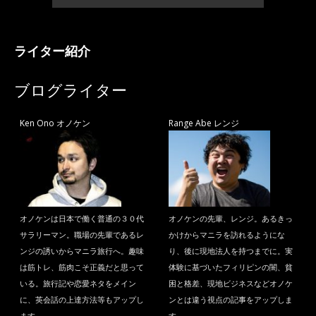
ライター紹介
ブログライター
Ken Ono オノケン
Range Abe レンジ
オノケンは日本で働く普通の３０代
オノケンの先輩、レンジ。あるきっ
サラリーマン。職場の先輩であるレ
かけからマニラを訪れるようにな
ンジの誘いからマニラ旅行へ。趣味
り、後に現地法人を持つまでに。実
は筋トレ、筋肉こそ正義だと思って
体験に基づいたフィリピンの闇、貧
いる。旅行記や恋愛ネタをメイン
困と格差、現地ビジネスなどオノケ
に、英会話の上達方法等もアップし
ンとは違う視点の記事をアップしま