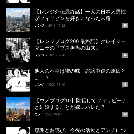
【レンジ外伝最終話】一人の日本人男性
がフィリピンを好きになった末路
レンジ
-
2019-11-22
40
【レンジブログ200 最終話】クレイジー
マニラの『ブス担当の由来』
レンジ
-
2020-07-20
36
他人の不幸は蜜の味、誹謗中傷の原因と
は！？
レンジ
-
2022-03-20
35
【ウメブログ10】除籍してフィリピーナ
と結婚することが嫁にバレた!?
ウメ
-
2020-08-07
34
感謝とお詫び。今後の活動とアンチにつ