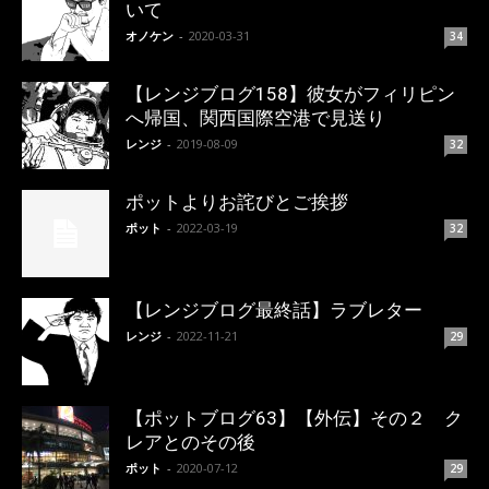
いて
オノケン
-
2020-03-31
34
【レンジブログ158】彼女がフィリピン
へ帰国、関西国際空港で見送り
レンジ
-
2019-08-09
32
ポットよりお詫びとご挨拶
ポット
-
2022-03-19
32
【レンジブログ最終話】ラブレター
レンジ
-
2022-11-21
29
【ポットブログ63】【外伝】その２ ク
レアとのその後
ポット
-
2020-07-12
29