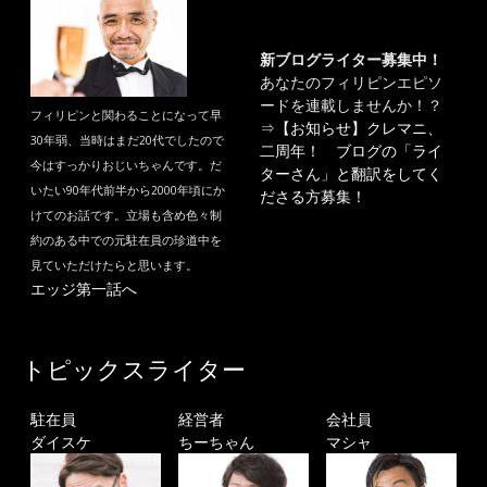
新ブログライター募集中！
あなたのフィリピンエピソ
ードを連載しませんか！？
フィリピンと関わることになって早
⇒
【お知らせ】クレマニ、
30年弱、当時はまだ20代でしたので
二周年！ ブログの「ライ
今はすっかりおじいちゃんです。だ
ターさん」と翻訳をしてく
いたい90年代前半から2000年頃にか
ださる方募集！
けてのお話です。立場も含め色々制
約のある中での元駐在員の珍道中を
見ていただけたらと思います。
エッジ第一話へ
トピックスライター
駐在員
経営者
会社員
ダイスケ
ちーちゃん
マシャ