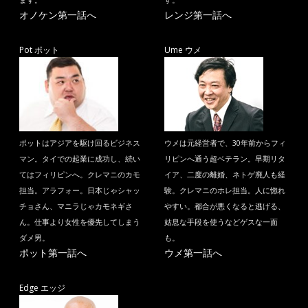
ます。
す。
オノケン第一話へ
レンジ第一話へ
Pot ポット
Ume ウメ
ポットはアジアを駆け回るビジネス
ウメは元経営者で、30年前からフィ
マン。タイでの起業に成功し、続い
リピンへ通う超ベテラン。早期リタ
てはフィリピンへ。クレマニのカモ
イア、二度の離婚、ネトゲ廃人も経
担当。アラフォー。日本じゃシャッ
験。クレマニのホレ担当。人に惚れ
チョさん、マニラじゃカモネギさ
やすい。都合が悪くなると逃げる、
ん。仕事より女性を優先してしまう
姑息な手段を使うなどゲスな一面
ダメ男。
も。
ポット第一話へ
ウメ第一話へ
Edge エッジ