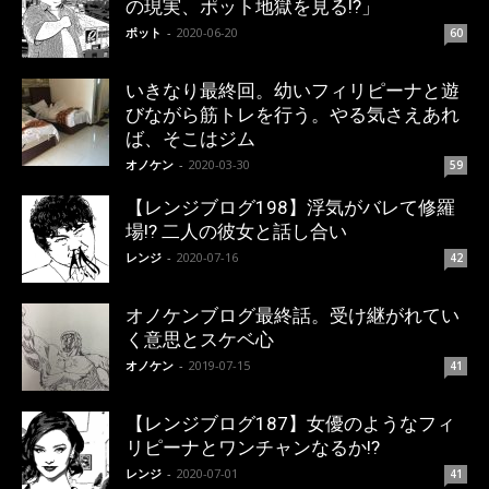
の現実、ポット地獄を見る!?」
ポット
-
2020-06-20
60
いきなり最終回。幼いフィリピーナと遊
びながら筋トレを行う。やる気さえあれ
ば、そこはジム
オノケン
-
2020-03-30
59
【レンジブログ198】浮気がバレて修羅
場!? 二人の彼女と話し合い
レンジ
-
2020-07-16
42
オノケンブログ最終話。受け継がれてい
く意思とスケベ心
オノケン
-
2019-07-15
41
【レンジブログ187】女優のようなフィ
リピーナとワンチャンなるか!?
レンジ
-
2020-07-01
41