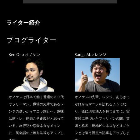
ライター紹介
ブログライター
Ken Ono オノケン
Range Abe レンジ
オノケンは日本で働く普通の３０代
オノケンの先輩、レンジ。あるきっ
サラリーマン。職場の先輩であるレ
かけからマニラを訪れるようにな
ンジの誘いからマニラ旅行へ。趣味
り、後に現地法人を持つまでに。実
は筋トレ、筋肉こそ正義だと思って
体験に基づいたフィリピンの闇、貧
いる。旅行記や恋愛ネタをメイン
困と格差、現地ビジネスなどオノケ
に、英会話の上達方法等もアップし
ンとは違う視点の記事をアップしま