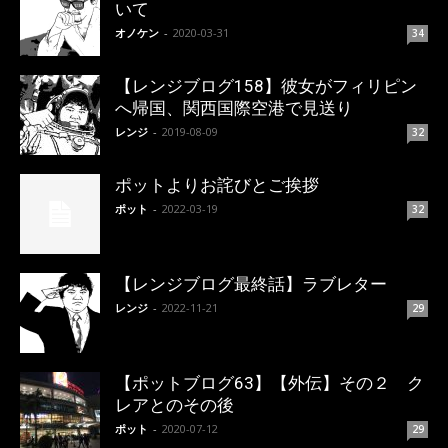
いて
オノケン
-
2020-03-31
34
【レンジブログ158】彼女がフィリピン
へ帰国、関西国際空港で見送り
レンジ
-
2019-08-09
32
ポットよりお詫びとご挨拶
ポット
-
2022-03-19
32
【レンジブログ最終話】ラブレター
レンジ
-
2022-11-21
29
【ポットブログ63】【外伝】その２ ク
レアとのその後
ポット
-
2020-07-12
29