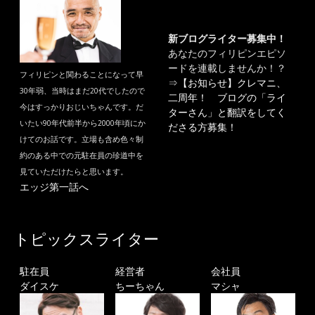
新ブログライター募集中！
あなたのフィリピンエピソ
ードを連載しませんか！？
フィリピンと関わることになって早
⇒
【お知らせ】クレマニ、
30年弱、当時はまだ20代でしたので
二周年！ ブログの「ライ
今はすっかりおじいちゃんです。だ
ターさん」と翻訳をしてく
いたい90年代前半から2000年頃にか
ださる方募集！
けてのお話です。立場も含め色々制
約のある中での元駐在員の珍道中を
見ていただけたらと思います。
エッジ第一話へ
トピックスライター
駐在員
経営者
会社員
ダイスケ
ちーちゃん
マシャ