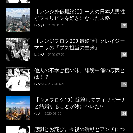
【レンジ外伝最終話】一人の日本人男性
がフィリピンを好きになった末路
レンジ
-
2019-11-22
40
【レンジブログ200 最終話】クレイジー
マニラの『ブス担当の由来』
レンジ
-
2020-07-20
36
他人の不幸は蜜の味、誹謗中傷の原因と
は！？
レンジ
-
2022-03-20
35
【ウメブログ10】除籍してフィリピーナ
と結婚することが嫁にバレた!?
ウメ
-
2020-08-07
34
感謝とお詫び。今後の活動とアンチにつ