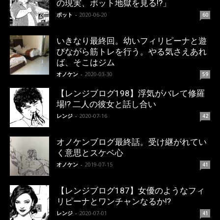
の現実、ポット地獄を見る!?」
ポット
-
2020-06-20
60
いきなり最終回。幼いフィリピーナと遊
びながら筋トレを行う。やる気さえあれ
ば、そこはジム
オノケン
-
2020-03-30
59
【レンジブログ198】浮気がバレて修羅
場!? 二人の彼女と話し合い
レンジ
-
2020-07-16
42
オノケンブログ最終話。受け継がれてい
く意思とスケベ心
オノケン
-
2019-07-15
41
【レンジブログ187】女優のようなフィ
リピーナとワンチャンなるか!?
レンジ
-
2020-07-01
41