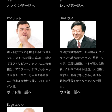
ます。
す。
オノケン第一話へ
レンジ第一話へ
Pot ポット
Ume ウメ
ポットはアジアを駆け回るビジネス
ウメは元経営者で、30年前からフィ
マン。タイでの起業に成功し、続い
リピンへ通う超ベテラン。早期リタ
てはフィリピンへ。クレマニのカモ
イア、二度の離婚、ネトゲ廃人も経
担当。アラフォー。日本じゃシャッ
験。クレマニのホレ担当。人に惚れ
チョさん、マニラじゃカモネギさ
やすい。都合が悪くなると逃げる、
ん。仕事より女性を優先してしまう
姑息な手段を使うなどゲスな一面
ダメ男。
も。
ポット第一話へ
ウメ第一話へ
Edge エッジ