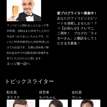
新ブログライター募集中！
あなたのフィリピンエピソ
ードを連載しませんか！？
フィリピンと関わることになって早
⇒
【お知らせ】クレマニ、
30年弱、当時はまだ20代でしたので
二周年！ ブログの「ライ
今はすっかりおじいちゃんです。だ
ターさん」と翻訳をしてく
いたい90年代前半から2000年頃にか
ださる方募集！
けてのお話です。立場も含め色々制
約のある中での元駐在員の珍道中を
見ていただけたらと思います。
エッジ第一話へ
トピックスライター
駐在員
経営者
会社員
ダイスケ
ちーちゃん
マシャ