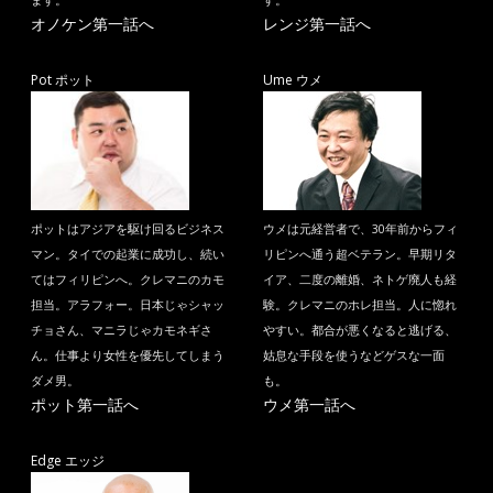
ます。
す。
オノケン第一話へ
レンジ第一話へ
Pot ポット
Ume ウメ
ポットはアジアを駆け回るビジネス
ウメは元経営者で、30年前からフィ
マン。タイでの起業に成功し、続い
リピンへ通う超ベテラン。早期リタ
てはフィリピンへ。クレマニのカモ
イア、二度の離婚、ネトゲ廃人も経
担当。アラフォー。日本じゃシャッ
験。クレマニのホレ担当。人に惚れ
チョさん、マニラじゃカモネギさ
やすい。都合が悪くなると逃げる、
ん。仕事より女性を優先してしまう
姑息な手段を使うなどゲスな一面
ダメ男。
も。
ポット第一話へ
ウメ第一話へ
Edge エッジ