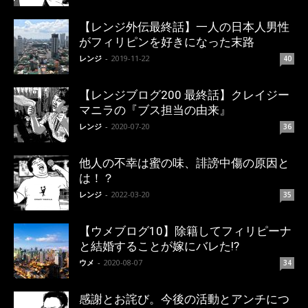
【レンジ外伝最終話】一人の日本人男性
がフィリピンを好きになった末路
レンジ
-
2019-11-22
40
【レンジブログ200 最終話】クレイジー
マニラの『ブス担当の由来』
レンジ
-
2020-07-20
36
他人の不幸は蜜の味、誹謗中傷の原因と
は！？
レンジ
-
2022-03-20
35
【ウメブログ10】除籍してフィリピーナ
と結婚することが嫁にバレた!?
ウメ
-
2020-08-07
34
感謝とお詫び。今後の活動とアンチにつ