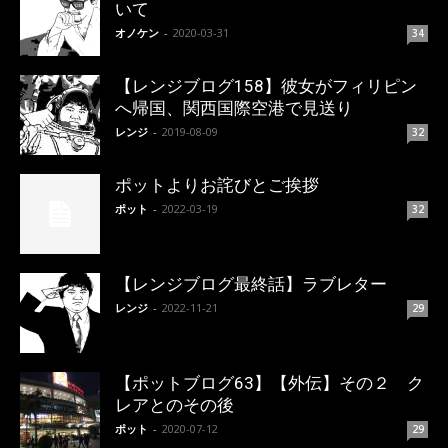
いて
オノケン
-
2020-03-31
34
【レンジブログ158】彼女がフィリピン
へ帰国、関西国際空港で見送り
レンジ
-
2019-08-09
32
ポットよりお詫びとご挨拶
ポット
-
2022-03-19
32
【レンジブログ最終話】ラブレター
レンジ
-
2022-11-21
29
【ポットブログ63】【外伝】その２ ク
レアとのその後
ポット
-
2020-07-12
29