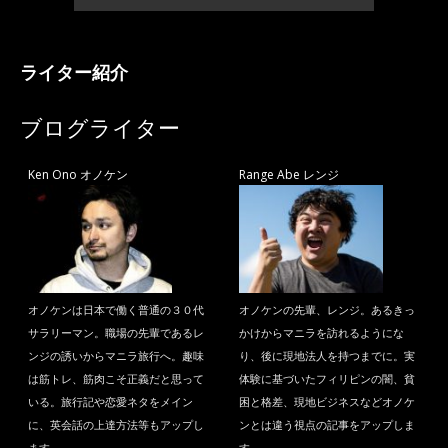
ライター紹介
ブログライター
Ken Ono オノケン
Range Abe レンジ
オノケンは日本で働く普通の３０代
オノケンの先輩、レンジ。あるきっ
サラリーマン。職場の先輩であるレ
かけからマニラを訪れるようにな
ンジの誘いからマニラ旅行へ。趣味
り、後に現地法人を持つまでに。実
は筋トレ、筋肉こそ正義だと思って
体験に基づいたフィリピンの闇、貧
いる。旅行記や恋愛ネタをメイン
困と格差、現地ビジネスなどオノケ
に、英会話の上達方法等もアップし
ンとは違う視点の記事をアップしま