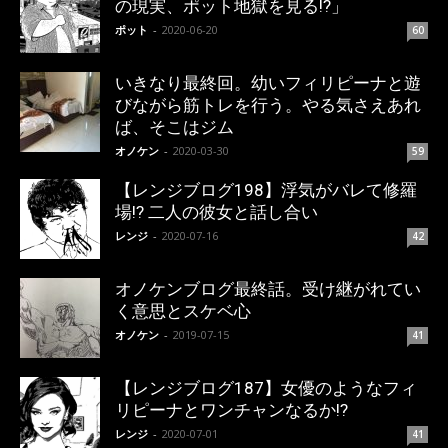
の現実、ポット地獄を見る!?」
ポット
-
2020-06-20
60
いきなり最終回。幼いフィリピーナと遊
びながら筋トレを行う。やる気さえあれ
ば、そこはジム
オノケン
-
2020-03-30
59
【レンジブログ198】浮気がバレて修羅
場!? 二人の彼女と話し合い
レンジ
-
2020-07-16
42
オノケンブログ最終話。受け継がれてい
く意思とスケベ心
オノケン
-
2019-07-15
41
【レンジブログ187】女優のようなフィ
リピーナとワンチャンなるか!?
レンジ
-
2020-07-01
41