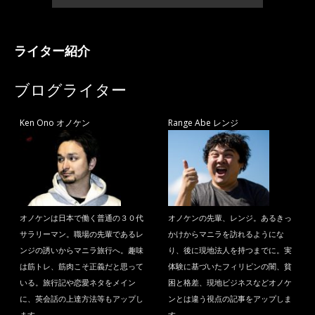
ライター紹介
ブログライター
Ken Ono オノケン
Range Abe レンジ
オノケンは日本で働く普通の３０代
オノケンの先輩、レンジ。あるきっ
サラリーマン。職場の先輩であるレ
かけからマニラを訪れるようにな
ンジの誘いからマニラ旅行へ。趣味
り、後に現地法人を持つまでに。実
は筋トレ、筋肉こそ正義だと思って
体験に基づいたフィリピンの闇、貧
いる。旅行記や恋愛ネタをメイン
困と格差、現地ビジネスなどオノケ
に、英会話の上達方法等もアップし
ンとは違う視点の記事をアップしま