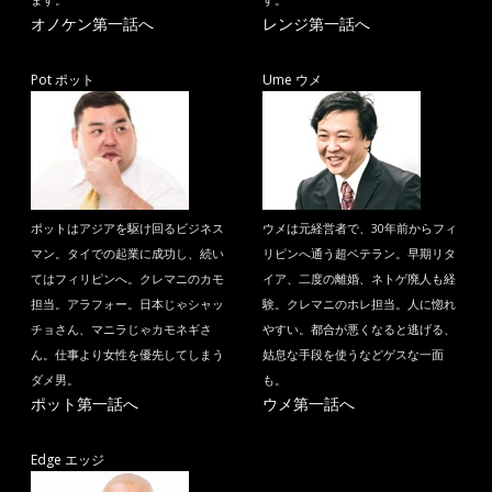
ます。
す。
オノケン第一話へ
レンジ第一話へ
Pot ポット
Ume ウメ
ポットはアジアを駆け回るビジネス
ウメは元経営者で、30年前からフィ
マン。タイでの起業に成功し、続い
リピンへ通う超ベテラン。早期リタ
てはフィリピンへ。クレマニのカモ
イア、二度の離婚、ネトゲ廃人も経
担当。アラフォー。日本じゃシャッ
験。クレマニのホレ担当。人に惚れ
チョさん、マニラじゃカモネギさ
やすい。都合が悪くなると逃げる、
ん。仕事より女性を優先してしまう
姑息な手段を使うなどゲスな一面
ダメ男。
も。
ポット第一話へ
ウメ第一話へ
Edge エッジ