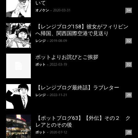
いて
オノケン
-
2020-03-31
34
【レンジブログ158】彼女がフィリピン
へ帰国、関西国際空港で見送り
レンジ
-
2019-08-09
32
ポットよりお詫びとご挨拶
ポット
-
2022-03-19
32
【レンジブログ最終話】ラブレター
レンジ
-
2022-11-21
29
【ポットブログ63】【外伝】その２ ク
レアとのその後
ポット
-
2020-07-12
29