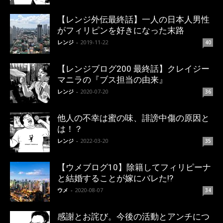
【レンジ外伝最終話】一人の日本人男性
がフィリピンを好きになった末路
レンジ
-
2019-11-22
40
【レンジブログ200 最終話】クレイジー
マニラの『ブス担当の由来』
レンジ
-
2020-07-20
36
他人の不幸は蜜の味、誹謗中傷の原因と
は！？
レンジ
-
2022-03-20
35
【ウメブログ10】除籍してフィリピーナ
と結婚することが嫁にバレた!?
ウメ
-
2020-08-07
34
感謝とお詫び。今後の活動とアンチにつ