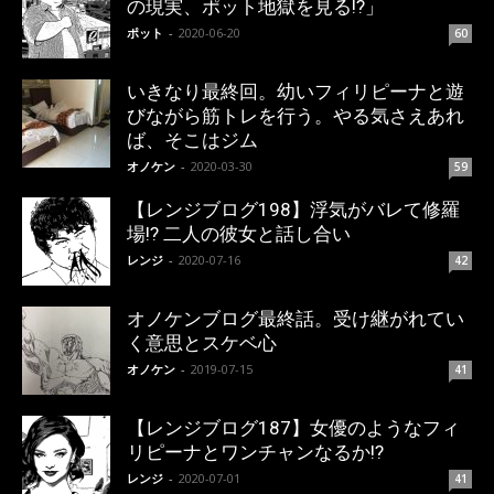
の現実、ポット地獄を見る!?」
ポット
-
2020-06-20
60
いきなり最終回。幼いフィリピーナと遊
びながら筋トレを行う。やる気さえあれ
ば、そこはジム
オノケン
-
2020-03-30
59
【レンジブログ198】浮気がバレて修羅
場!? 二人の彼女と話し合い
レンジ
-
2020-07-16
42
オノケンブログ最終話。受け継がれてい
く意思とスケベ心
オノケン
-
2019-07-15
41
【レンジブログ187】女優のようなフィ
リピーナとワンチャンなるか!?
レンジ
-
2020-07-01
41