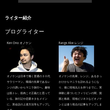
ライター紹介
ブログライター
Ken Ono オノケン
Range Abe レンジ
オノケンは日本で働く普通の３０代
オノケンの先輩、レンジ。あるきっ
サラリーマン。職場の先輩であるレ
かけからマニラを訪れるようにな
ンジの誘いからマニラ旅行へ。趣味
り、後に現地法人を持つまでに。実
は筋トレ、筋肉こそ正義だと思って
体験に基づいたフィリピンの闇、貧
いる。旅行記や恋愛ネタをメイン
困と格差、現地ビジネスなどオノケ
に、英会話の上達方法等もアップし
ンとは違う視点の記事をアップしま