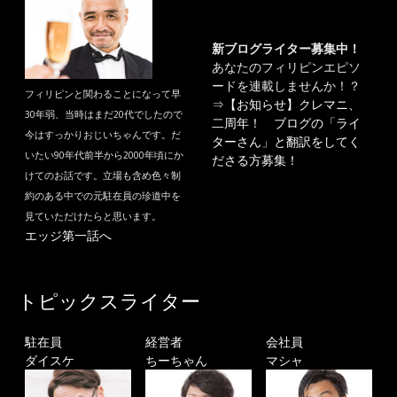
新ブログライター募集中！
あなたのフィリピンエピソ
ードを連載しませんか！？
フィリピンと関わることになって早
⇒
【お知らせ】クレマニ、
30年弱、当時はまだ20代でしたので
二周年！ ブログの「ライ
今はすっかりおじいちゃんです。だ
ターさん」と翻訳をしてく
いたい90年代前半から2000年頃にか
ださる方募集！
けてのお話です。立場も含め色々制
約のある中での元駐在員の珍道中を
見ていただけたらと思います。
エッジ第一話へ
トピックスライター
駐在員
経営者
会社員
ダイスケ
ちーちゃん
マシャ