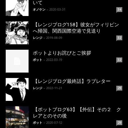
いて
オノケン
-
2020-03-31
34
【レンジブログ158】彼女がフィリピン
へ帰国、関西国際空港で見送り
レンジ
-
2019-08-09
32
ポットよりお詫びとご挨拶
ポット
-
2022-03-19
32
【レンジブログ最終話】ラブレター
レンジ
-
2022-11-21
29
【ポットブログ63】【外伝】その２ ク
レアとのその後
ポット
-
2020-07-12
29