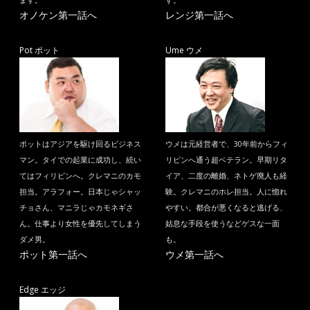
ます。
す。
オノケン第一話へ
レンジ第一話へ
Pot ポット
Ume ウメ
ポットはアジアを駆け回るビジネス
ウメは元経営者で、30年前からフィ
マン。タイでの起業に成功し、続い
リピンへ通う超ベテラン。早期リタ
てはフィリピンへ。クレマニのカモ
イア、二度の離婚、ネトゲ廃人も経
担当。アラフォー。日本じゃシャッ
験。クレマニのホレ担当。人に惚れ
チョさん、マニラじゃカモネギさ
やすい。都合が悪くなると逃げる、
ん。仕事より女性を優先してしまう
姑息な手段を使うなどゲスな一面
ダメ男。
も。
ポット第一話へ
ウメ第一話へ
Edge エッジ