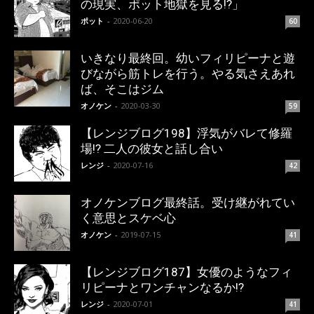
の現実、ポット地獄を見る!?」
ポット
-
2020-06-20
60
いきなり最終回。幼いフィリピーナと遊
びながら筋トレを行う。やる気さえあれ
ば、そこはジム
オノケン
-
2020-03-30
59
【レンジブログ198】浮気がバレて修羅
場!? 二人の彼女と話し合い
レンジ
-
2020-07-16
42
オノケンブログ最終話。受け継がれてい
く意思とスケベ心
オノケン
-
2019-07-15
41
【レンジブログ187】女優のようなフィ
リピーナとワンチャンなるか!?
レンジ
-
2020-07-01
41