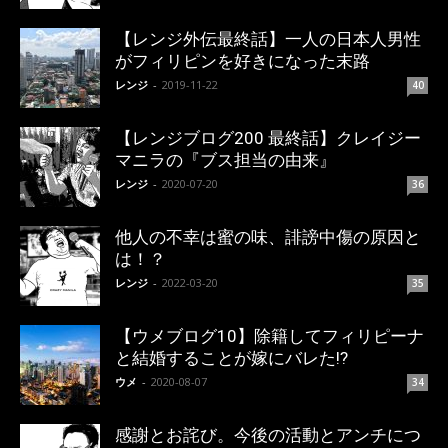
【レンジ外伝最終話】一人の日本人男性
がフィリピンを好きになった末路
レンジ
-
2019-11-22
40
【レンジブログ200 最終話】クレイジー
マニラの『ブス担当の由来』
レンジ
-
2020-07-20
36
他人の不幸は蜜の味、誹謗中傷の原因と
は！？
レンジ
-
2022-03-20
35
【ウメブログ10】除籍してフィリピーナ
と結婚することが嫁にバレた!?
ウメ
-
2020-08-07
34
感謝とお詫び。今後の活動とアンチにつ