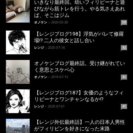
いきなり最終回。幼いフィリピーナと遊
びながら筋トレを行う。やる気さえあれ
ば、そこはジム
オノケン
-
2020-03-30
59
【レンジブログ198】浮気がバレて修羅
場!? 二人の彼女と話し合い
レンジ
-
2020-07-16
42
オノケンブログ最終話。受け継がれてい
く意思とスケベ心
オノケン
-
2019-07-15
41
【レンジブログ187】女優のようなフィ
リピーナとワンチャンなるか!?
レンジ
-
2020-07-01
41
【レンジ外伝最終話】一人の日本人男性
がフィリピンを好きになった末路