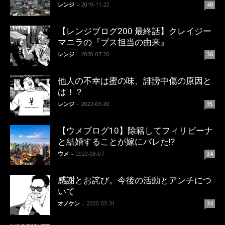
レンジ
-
2019-11-22
40
【レンジブログ200 最終話】クレイジー
マニラの『ブス担当の由来』
レンジ
-
2020-07-20
36
他人の不幸は蜜の味、誹謗中傷の原因と
は！？
レンジ
-
2022-03-20
35
【ウメブログ10】除籍してフィリピーナ
と結婚することが嫁にバレた!?
ウメ
-
2020-08-07
34
感謝とお詫び。今後の活動とアンチにつ
いて
オノケン
-
2020-03-31
34