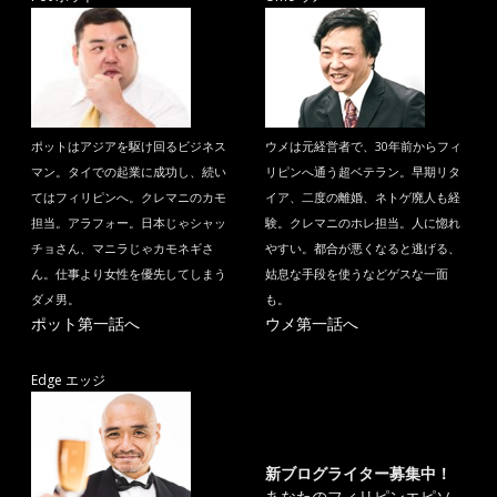
ポットはアジアを駆け回るビジネス
ウメは元経営者で、30年前からフィ
マン。タイでの起業に成功し、続い
リピンへ通う超ベテラン。早期リタ
てはフィリピンへ。クレマニのカモ
イア、二度の離婚、ネトゲ廃人も経
担当。アラフォー。日本じゃシャッ
験。クレマニのホレ担当。人に惚れ
チョさん、マニラじゃカモネギさ
やすい。都合が悪くなると逃げる、
ん。仕事より女性を優先してしまう
姑息な手段を使うなどゲスな一面
ダメ男。
も。
ポット第一話へ
ウメ第一話へ
Edge エッジ
新ブログライター募集中！
あなたのフィリピンエピソ