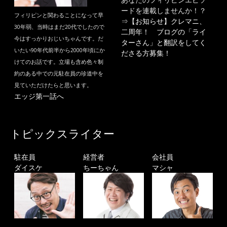
ードを連載しませんか！？
フィリピンと関わることになって早
⇒
【お知らせ】クレマニ、
30年弱、当時はまだ20代でしたので
二周年！ ブログの「ライ
今はすっかりおじいちゃんです。だ
ターさん」と翻訳をしてく
いたい90年代前半から2000年頃にか
ださる方募集！
けてのお話です。立場も含め色々制
約のある中での元駐在員の珍道中を
見ていただけたらと思います。
エッジ第一話へ
トピックスライター
駐在員
経営者
会社員
ダイスケ
ちーちゃん
マシャ