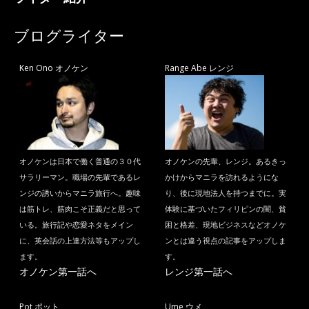
ブログライター
Ken Ono オノケン
Range Abe レンジ
オノケンは日本で働く普通の３０代
オノケンの先輩、レンジ。あるきっ
サラリーマン。職場の先輩であるレ
かけからマニラを訪れるようにな
ンジの誘いからマニラ旅行へ。趣味
り、後に現地法人を持つまでに。実
は筋トレ、筋肉こそ正義だと思って
体験に基づいたフィリピンの闇、貧
いる。旅行記や恋愛ネタをメイン
困と格差、現地ビジネスなどオノケ
に、英会話の上達方法等もアップし
ンとは違う視点の記事をアップしま
ます。
す。
オノケン第一話へ
レンジ第一話へ
Pot ポット
Ume ウメ