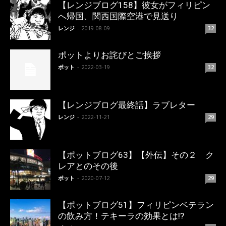
【レンジブログ158】彼女がフィリピン
へ帰国、関西国際空港で見送り
レンジ
-
2019-08-09
32
ポットよりお詫びとご挨拶
ポット
-
2022-03-19
32
【レンジブログ最終話】ラブレター
レンジ
-
2022-11-21
29
【ポットブログ63】【外伝】その２ ク
レアとのその後
ポット
-
2020-07-12
29
【ポットブログ51】フィリピンベテラン
の飲み方！テキーラの効果とは!?