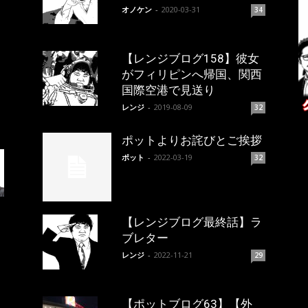
オノケン
-
2020-03-31
34
【レンジブログ158】彼女
がフィリピンへ帰国、関西
国際空港で見送り
レンジ
-
2019-08-09
32
ポットよりお詫びとご挨拶
ポット
-
2022-03-19
32
【レンジブログ最終話】ラ
ブレター
レンジ
-
2022-11-21
29
【ポットブログ63】【外