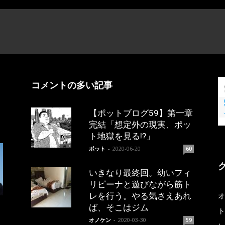
コメントの多い記事
【ポットブログ59】第一章
完結「想定外の現実、ポッ
ト地獄を見る!?」
ポット
-
2020-06-20
60
いきなり最終回。幼いフィ
リピーナと遊びながら筋ト
レを行う。やる気さえあれ
オ
ば、そこはジム
ト
オノケン
-
2020-03-30
59