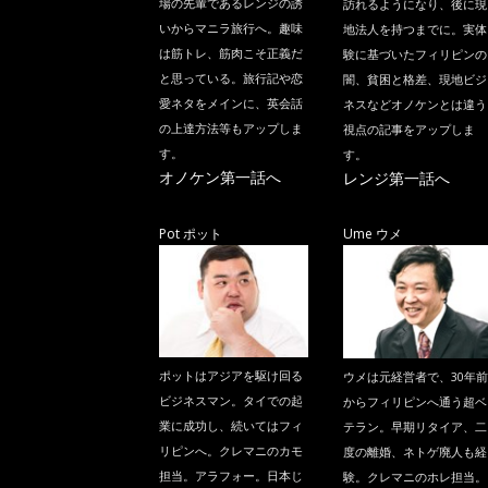
場の先輩であるレンジの誘
訪れるようになり、後に現
いからマニラ旅行へ。趣味
地法人を持つまでに。実体
は筋トレ、筋肉こそ正義だ
験に基づいたフィリピンの
と思っている。旅行記や恋
闇、貧困と格差、現地ビジ
愛ネタをメインに、英会話
ネスなどオノケンとは違う
の上達方法等もアップしま
視点の記事をアップしま
す。
す。
オノケン第一話へ
レンジ第一話へ
Pot ポット
Ume ウメ
ポットはアジアを駆け回る
ウメは元経営者で、30年前
ビジネスマン。タイでの起
からフィリピンへ通う超ベ
業に成功し、続いてはフィ
テラン。早期リタイア、二
リピンへ。クレマニのカモ
度の離婚、ネトゲ廃人も経
担当。アラフォー。日本じ
験。クレマニのホレ担当。