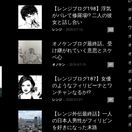
レ
【レンジブログ198】浮気
ポ
がバレて修羅場!? 二人の彼
オ
女と話し合い
ウ
レンジ
-
2020-07-16
42
オ
オノケンブログ最終話。受
オ
け継がれていく意思とスケ
オ
ベ心
オ
オノケン
-
2019-07-15
41
ポ
【レンジブログ187】女優
オ
のようなフィリピーナとワ
オ
ンチャンなるか!?
ポ
レンジ
-
2020-07-01
41
オ
【レンジ外伝最終話】一人
ポ
の日本人男性がフィリピン
オ
を好きになった末路