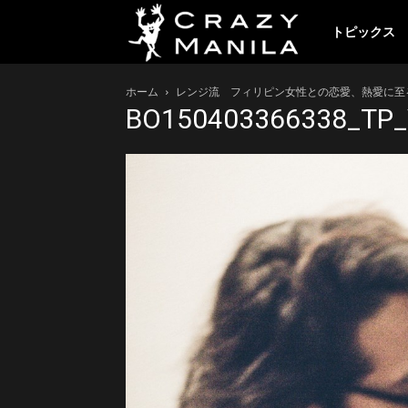
ク
トピックス
ホーム
レンジ流 フィリピン女性との恋愛、熱愛に至
レ
BO150403366338_TP_
イ
ジ
ー
マ