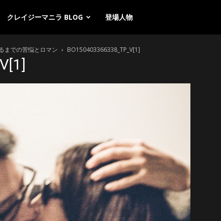
クレイジーマニラ BLOG
登場人物
るまでの苦悩とロマン
BO150403366338_TP_V[1]
V[1]