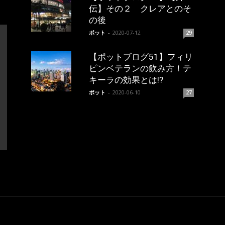
伝】その２ クレアとのそ
の後
ポット
-
2020-07-12
29
【ポットブログ51】フィリ
ピンベテランの飲み方！テ
キーラの効果とは!?
ポット
-
2020-06-10
27