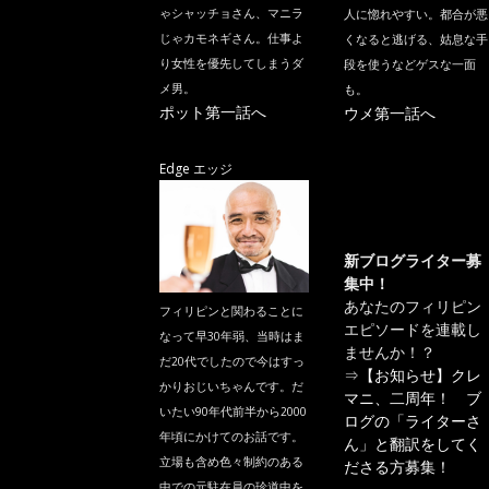
ゃシャッチョさん、マニラ
人に惚れやすい。都合が悪
じゃカモネギさん。仕事よ
くなると逃げる、姑息な手
り女性を優先してしまうダ
段を使うなどゲスな一面
メ男。
も。
ポット第一話へ
ウメ第一話へ
Edge エッジ
新ブログライター募
集中！
あなたのフィリピン
フィリピンと関わることに
エピソードを連載し
なって早30年弱、当時はま
ませんか！？
だ20代でしたので今はすっ
⇒
【お知らせ】クレ
かりおじいちゃんです。だ
マニ、二周年！ ブ
いたい90年代前半から2000
ログの「ライターさ
年頃にかけてのお話です。
ん」と翻訳をしてく
立場も含め色々制約のある
ださる方募集！
中での元駐在員の珍道中を