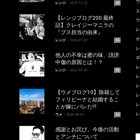
ウ
レンジ
-
2019-11-22
40
エ
【レンジブログ200 最終
ウ
話】クレイジーマニラの
レ
『ブス担当の由来』
オ
レンジ
-
2020-07-20
36
レ
他人の不幸は蜜の味、誹謗
ポ
中傷の原因とは！？
レ
レンジ
-
2022-03-20
35
レ
レ
【ウメブログ10】除籍して
レ
フィリピーナと結婚するこ
レ
とが嫁にバレた!?
レ
ウメ
-
2020-08-07
34
感謝とお詫び。今後の活動
とアンチについて