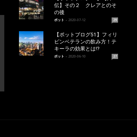
伝】その２ クレアとのそ
の後
ポット
-
2020-07-12
29
【ポットブログ51】フィリ
ピンベテランの飲み方！テ
キーラの効果とは!?
ポット
-
2020-06-10
27