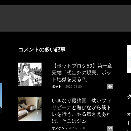
コメントの多い記事
【ポットブログ59】第一章
完結「想定外の現実、ポッ
ト地獄を見る!?」
ポット
-
2020-06-20
60
いきなり最終回。幼いフィ
リピーナと遊びながら筋ト
レを行う。やる気さえあれ
オ
ば、そこはジム
ト
オノケン
-
2020-03-30
59