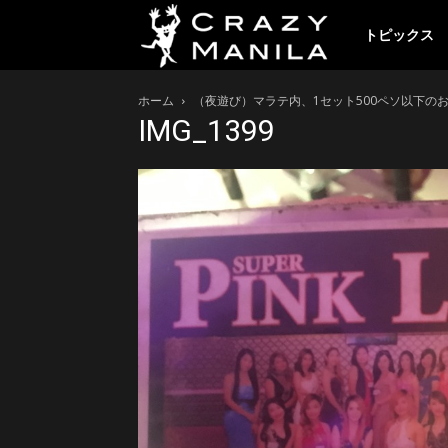
ク
トピックス
ホーム
（夜遊び）マラテ内、1セット500ペソ以下のおす
レ
IMG_1399
イ
ジ
ー
マ