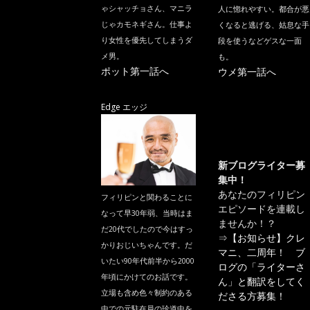
ゃシャッチョさん、マニラ
人に惚れやすい。都合が悪
じゃカモネギさん。仕事よ
くなると逃げる、姑息な手
り女性を優先してしまうダ
段を使うなどゲスな一面
メ男。
も。
ポット第一話へ
ウメ第一話へ
Edge エッジ
新ブログライター募
集中！
あなたのフィリピン
フィリピンと関わることに
エピソードを連載し
なって早30年弱、当時はま
ませんか！？
だ20代でしたので今はすっ
⇒
【お知らせ】クレ
かりおじいちゃんです。だ
マニ、二周年！ ブ
いたい90年代前半から2000
ログの「ライターさ
年頃にかけてのお話です。
ん」と翻訳をしてく
立場も含め色々制約のある
ださる方募集！
中での元駐在員の珍道中を