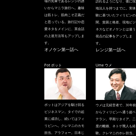
場の先輩であるレンジの誘
訪れるようになり、後に現
いからマニラ旅行へ。趣味
地法人を持つまでに。実体
は筋トレ、筋肉こそ正義だ
験に基づいたフィリピンの
と思っている。旅行記や恋
闇、貧困と格差、現地ビジ
愛ネタをメインに、英会話
ネスなどオノケンとは違う
の上達方法等もアップしま
視点の記事をアップしま
す。
す。
オノケン第一話へ
レンジ第一話へ
Pot ポット
Ume ウメ
ポットはアジアを駆け回る
ウメは元経営者で、30年前
ビジネスマン。タイでの起
からフィリピンへ通う超ベ
業に成功し、続いてはフィ
テラン。早期リタイア、二
リピンへ。クレマニのカモ
度の離婚、ネトゲ廃人も経
担当。アラフォー。日本じ
験。クレマニのホレ担当。