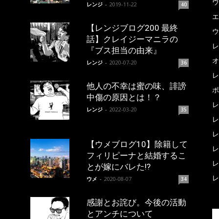
ウ
レンジ
-
2019-11-22
40
エ
【レンジブログ200 最終
ウ
話】クレイジーマニラの
レ
『ブス担当の由来』
オ
レンジ
-
2020-07-20
36
レ
他人の不幸は蜜の味、誹謗
ポ
中傷の原因とは！？
レ
レンジ
-
2022-03-20
35
レ
レ
【ウメブログ10】除籍して
レ
フィリピーナと結婚するこ
レ
とが嫁にバレた!?
レ
ウメ
-
2020-08-07
34
感謝とお詫び。今後の活動
とアンチについて