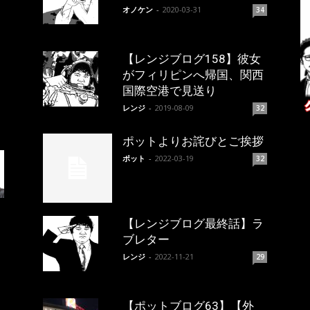
オノケン
-
2020-03-31
34
【レンジブログ158】彼女
がフィリピンへ帰国、関西
国際空港で見送り
レンジ
-
2019-08-09
32
ポットよりお詫びとご挨拶
ポット
-
2022-03-19
32
【レンジブログ最終話】ラ
ブレター
レンジ
-
2022-11-21
29
【ポットブログ63】【外