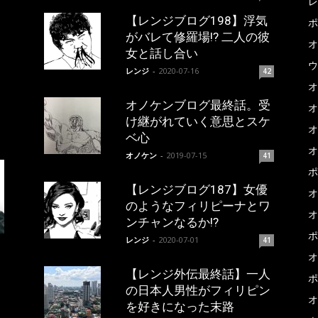
レ
【レンジブログ198】浮気
ポ
がバレて修羅場!? 二人の彼
オ
女と話し合い
ウ
レンジ
-
2020-07-16
42
オ
オノケンブログ最終話。受
オ
け継がれていく意思とスケ
オ
ベ心
オ
オノケン
-
2019-07-15
41
ポ
【レンジブログ187】女優
オ
のようなフィリピーナとワ
オ
ンチャンなるか!?
ポ
レンジ
-
2020-07-01
41
オ
【レンジ外伝最終話】一人
ポ
の日本人男性がフィリピン
オ
を好きになった末路