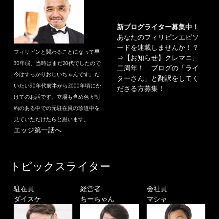
新ブログライター募集中！
あなたのフィリピンエピソ
ードを連載しませんか！？
フィリピンと関わることになって早
⇒
【お知らせ】クレマニ、
30年弱、当時はまだ20代でしたので
二周年！ ブログの「ライ
今はすっかりおじいちゃんです。だ
ターさん」と翻訳をしてく
いたい90年代前半から2000年頃にか
ださる方募集！
けてのお話です。立場も含め色々制
約のある中での元駐在員の珍道中を
見ていただけたらと思います。
エッジ第一話へ
トピックスライター
駐在員
経営者
会社員
ダイスケ
ちーちゃん
マシャ