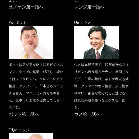
ます。
す。
オノケン第一話へ
レンジ第一話へ
Pot ポット
Ume ウメ
ポットはアジアを駆け回るビジネス
ウメは元経営者で、30年前からフィ
マン。タイでの起業に成功し、続い
リピンへ通う超ベテラン。早期リタ
てはフィリピンへ。クレマニのカモ
イア、二度の離婚、ネトゲ廃人も経
担当。アラフォー。日本じゃシャッ
験。クレマニのホレ担当。人に惚れ
チョさん、マニラじゃカモネギさ
やすい。都合が悪くなると逃げる、
ん。仕事より女性を優先してしまう
姑息な手段を使うなどゲスな一面
ダメ男。
も。
ポット第一話へ
ウメ第一話へ
Edge エッジ