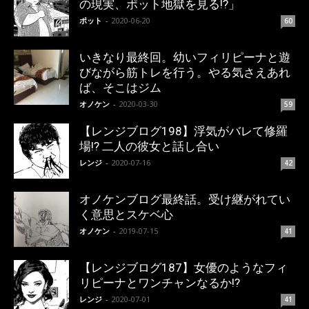
の現実、ポット地獄を見る!?」
ポット
-
2020-06-20
60
いきなり最終回。幼いフィリピーナと遊
びながら筋トレを行う。やる気さえあれ
ば、そこはジム
オノケン
-
2020-03-30
59
【レンジブログ198】浮気がバレて修羅
場!? 二人の彼女と話し合い
レンジ
-
2020-07-16
42
オノケンブログ最終話。受け継がれてい
く意思とスケベ心
オノケン
-
2019-07-15
41
【レンジブログ187】女優のようなフィ
リピーナとワンチャンなるか!?
レンジ
-
2020-07-01
41