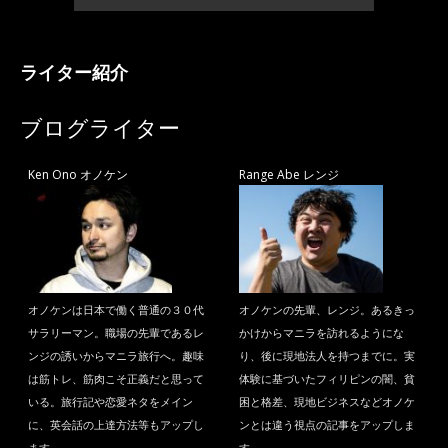
ライター紹介
ブログライター
Ken Ono オノケン
Range Abe レンジ
オノケンは日本で働く普通の３０代
オノケンの先輩、レンジ。あるきっ
サラリーマン。職場の先輩であるレ
かけからマニラを訪れるようにな
ンジの誘いからマニラ旅行へ。趣味
り、後に現地法人を持つまでに。実
は筋トレ、筋肉こそ正義だと思って
体験に基づいたフィリピンの闇、貧
いる。旅行記や恋愛ネタをメイン
困と格差、現地ビジネスなどオノケ
に、英会話の上達方法等もアップし
ンとは違う視点の記事をアップしま