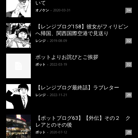
いて
オノケン
-
2020-03-31
34
【レンジブログ158】彼女がフィリピン
へ帰国、関西国際空港で見送り
レンジ
-
2019-08-09
32
ポットよりお詫びとご挨拶
ポット
-
2022-03-19
32
【レンジブログ最終話】ラブレター
レンジ
-
2022-11-21
29
【ポットブログ63】【外伝】その２ ク
レアとのその後
ポット
-
2020-07-12
29