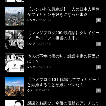
【レンジ外伝最終話】一人の日本人男性
がフィリピンを好きになった末路
レンジ
-
2019-11-22
40
【レンジブログ200 最終話】クレイジー
マニラの『ブス担当の由来』
レンジ
-
2020-07-20
36
他人の不幸は蜜の味、誹謗中傷の原因と
は！？
レンジ
-
2022-03-20
35
【ウメブログ10】除籍してフィリピーナ
と結婚することが嫁にバレた!?
ウメ
-
2020-08-07
34
感謝とお詫び。今後の活動とアンチにつ