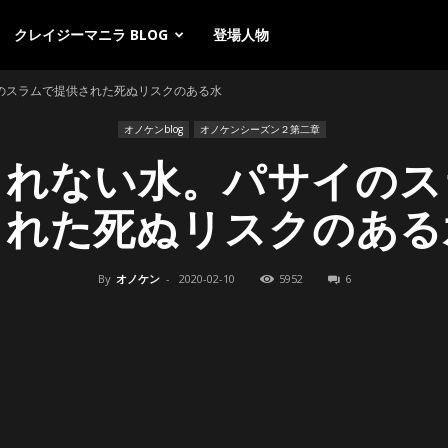
クレイジーマニラ BLOG
登場人物
のスラムで提供された死ぬリスクのある水
オノケンblog
オノケンシーズン２第二章
しれない水。パサイのス
された死ぬリスクのある
By
オノケン
-
2020-02-10
5952
6