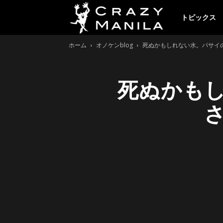
ク
トピックス
ホーム
オノケンblog
死ぬかもしれない水。パサイ
レ
死ぬかも
イ
ジ
ー
マ