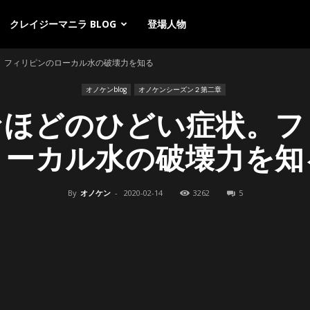
クレイジーマニラ BLOG
登場人物
。フィリピンのローカル水の破壊力を知る
オノケンblog
オノケンシーズン２第二章
なほどのひどい症状。フ
ローカル水の破壊力を知
By
オノケン
-
2020-02-14
3262
5