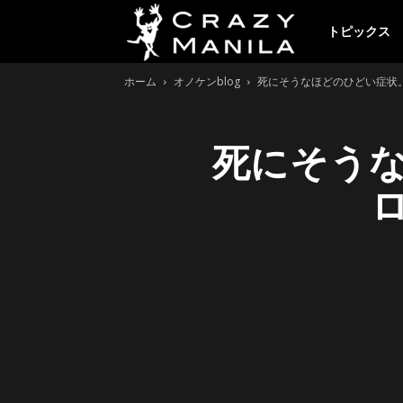
ク
トピックス
ホーム
オノケンblog
死にそうなほどのひどい症状
レ
死にそう
イ
ジ
ー
マ