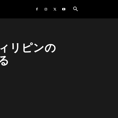
ィリピンの
る