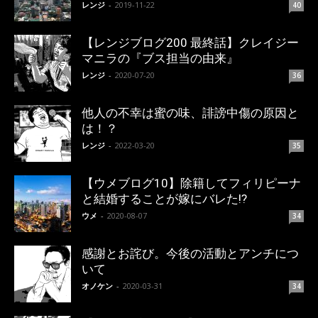
レンジ
-
2019-11-22
40
【レンジブログ200 最終話】クレイジー
マニラの『ブス担当の由来』
レンジ
-
2020-07-20
36
他人の不幸は蜜の味、誹謗中傷の原因と
は！？
レンジ
-
2022-03-20
35
【ウメブログ10】除籍してフィリピーナ
と結婚することが嫁にバレた!?
ウメ
-
2020-08-07
34
感謝とお詫び。今後の活動とアンチにつ
いて
オノケン
-
2020-03-31
34