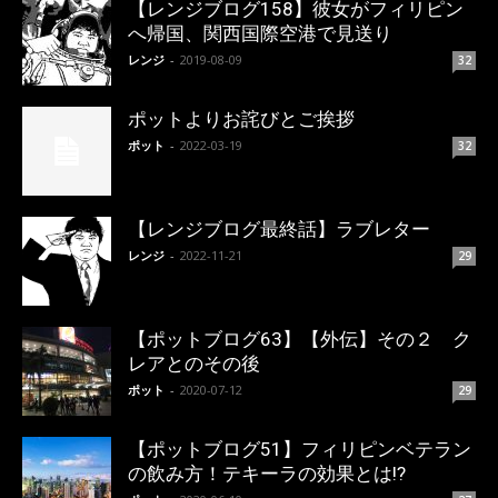
【レンジブログ158】彼女がフィリピン
へ帰国、関西国際空港で見送り
レンジ
-
2019-08-09
32
ポットよりお詫びとご挨拶
ポット
-
2022-03-19
32
【レンジブログ最終話】ラブレター
レンジ
-
2022-11-21
29
【ポットブログ63】【外伝】その２ ク
レアとのその後
ポット
-
2020-07-12
29
【ポットブログ51】フィリピンベテラン
の飲み方！テキーラの効果とは!?