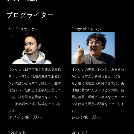
ブログライター
Ken Ono オノケン
Range Abe レンジ
オノケンは日本で働く普通の３０代
オノケンの先輩、レンジ。あるきっ
サラリーマン。職場の先輩であるレ
かけからマニラを訪れるようにな
ンジの誘いからマニラ旅行へ。趣味
り、後に現地法人を持つまでに。実
は筋トレ、筋肉こそ正義だと思って
体験に基づいたフィリピンの闇、貧
いる。旅行記や恋愛ネタをメイン
困と格差、現地ビジネスなどオノケ
に、英会話の上達方法等もアップし
ンとは違う視点の記事をアップしま
ます。
す。
オノケン第一話へ
レンジ第一話へ
Pot ポット
Ume ウメ