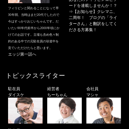
ードを連載しませんか！？
フィリピンと関わることになって早
⇒
【お知らせ】クレマニ、
30年弱、当時はまだ20代でしたので
二周年！ ブログの「ライ
今はすっかりおじいちゃんです。だ
ターさん」と翻訳をしてく
いたい90年代前半から2000年頃にか
ださる方募集！
けてのお話です。立場も含め色々制
約のある中での元駐在員の珍道中を
見ていただけたらと思います。
エッジ第一話へ
トピックスライター
駐在員
経営者
会社員
ダイスケ
ちーちゃん
マシャ