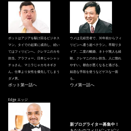
ポットはアジアを駆け回るビジネス
ウメは元経営者で、30年前からフィ
マン。タイでの起業に成功し、続い
リピンへ通う超ベテラン。早期リタ
てはフィリピンへ。クレマニのカモ
イア、二度の離婚、ネトゲ廃人も経
担当。アラフォー。日本じゃシャッ
験。クレマニのホレ担当。人に惚れ
チョさん、マニラじゃカモネギさ
やすい。都合が悪くなると逃げる、
ん。仕事より女性を優先してしまう
姑息な手段を使うなどゲスな一面
ダメ男。
も。
ポット第一話へ
ウメ第一話へ
Edge エッジ
新ブログライター募集中！
あなたのフィリピンエピソ