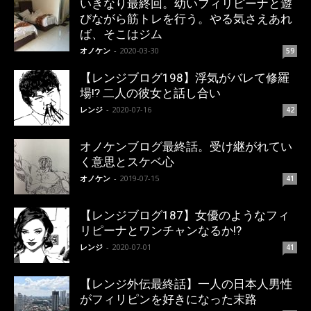
いきなり最終回。幼いフィリピーナと遊
びながら筋トレを行う。やる気さえあれ
ば、そこはジム
オノケン
-
2020-03-30
59
【レンジブログ198】浮気がバレて修羅
場!? 二人の彼女と話し合い
レンジ
-
2020-07-16
42
オノケンブログ最終話。受け継がれてい
く意思とスケベ心
オノケン
-
2019-07-15
41
【レンジブログ187】女優のようなフィ
リピーナとワンチャンなるか!?
レンジ
-
2020-07-01
41
【レンジ外伝最終話】一人の日本人男性
がフィリピンを好きになった末路