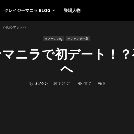
クレイジーマニラ BLOG
登場人物
！？夜のマラテへ
オノケンblog
オノケン第一章
ンマニラで初デート！？
へ
By
オノケン
-
2018-01-04
4817
0