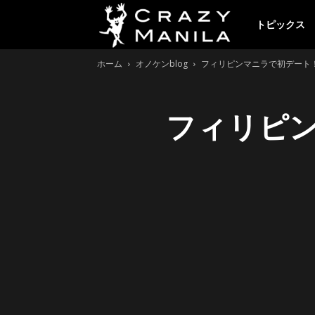
ク
トピックス
ホーム
オノケンblog
フィリピンマニラで初デート
レ
フィリピ
イ
ジ
ー
マ