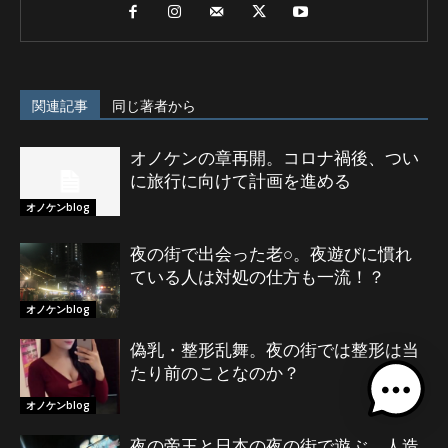
関連記事
同じ著者から
オノケンの章再開。コロナ禍後、つい
に旅行に向けて計画を進める
オノケンblog
夜の街で出会った老○。夜遊びに慣れ
ている人は対処の仕方も一流！？
オノケンblog
偽乳・整形乱舞。夜の街では整形は当
たり前のことなのか？
オノケンblog
夜の帝王と日本の夜の街で遊ぶ。人造