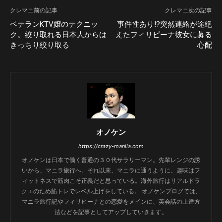
クレマニ前の記事
クレマニ次の記事
ベテランKTV嬢のテクニッ
事件性あり!?突然連絡が途絶
ク。絞り取れる日本人からは
えたフィリピーナ彼女に募る
きっちり絞り取る
心配
オノケン
https://crazy-manila.com
オノケンは日本で働く普通の３０代サラリーマン。先輩レンジの誘
いから、マニラ旅行へ。それ以来、マニラに通うように。趣味はフ
ィットネスで筋肉こそ正義だと思っている。海外旅行はリアルドラ
クエのため筋トレでレベル上げをしている。 オノケンブログでは、
マニラ旅行記やフィリピーナとの恋愛をメインに、英会話の上達方
法などを記事としてアップしていきます。