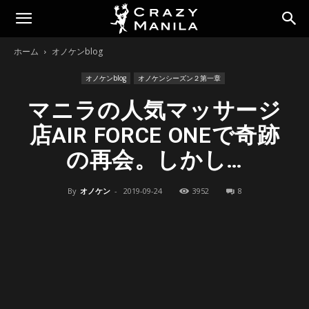
ホーム
オノケンblog
オノケンblog
オノケンシーズン２第一章
マニラの人気マッサージ
店AIR FORCE ONEで奇跡
の再会。しかし…
By
オノケン
-
2019-09-24
3952
8