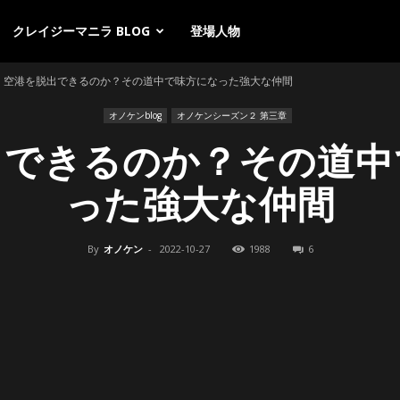
クレイジーマニラ BLOG
登場人物
空港を脱出できるのか？その道中で味方になった強大な仲間
オノケンblog
オノケンシーズン２ 第三章
出できるのか？その道中
った強大な仲間
By
オノケン
-
2022-10-27
1988
6