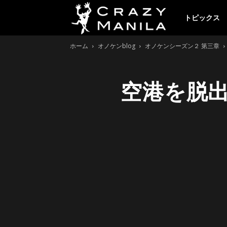
ク
トピックス
ホーム
オノケンblog
オノケンシーズン２ 第三章
レ
空港を脱
イ
ジ
ー
マ