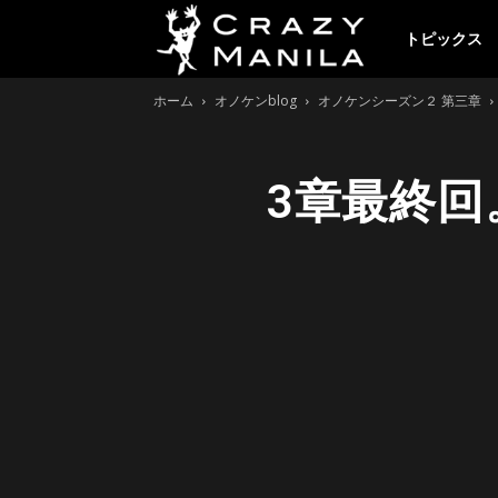
ク
トピックス
ホーム
オノケンblog
オノケンシーズン２ 第三章
レ
3章最終回
イ
ジ
ー
マ