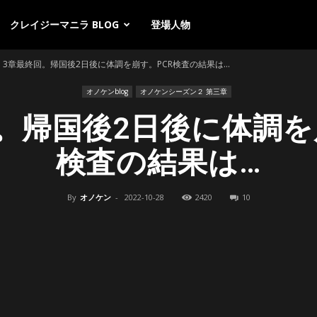
クレイジーマニラ BLOG
登場人物
3章最終回。帰国後2日後に体調を崩す。PCR検査の結果は…
オノケンblog
オノケンシーズン２ 第三章
。帰国後2日後に体調を
検査の結果は…
By
オノケン
-
2022-10-28
2420
10