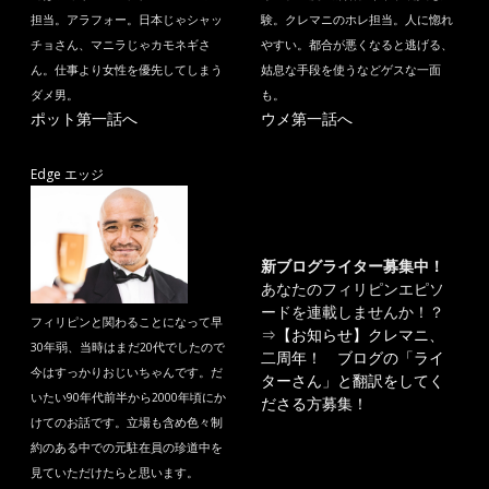
担当。アラフォー。日本じゃシャッ
験。クレマニのホレ担当。人に惚れ
チョさん、マニラじゃカモネギさ
やすい。都合が悪くなると逃げる、
ん。仕事より女性を優先してしまう
姑息な手段を使うなどゲスな一面
ダメ男。
も。
ポット第一話へ
ウメ第一話へ
Edge エッジ
新ブログライター募集中！
あなたのフィリピンエピソ
ードを連載しませんか！？
フィリピンと関わることになって早
⇒
【お知らせ】クレマニ、
30年弱、当時はまだ20代でしたので
二周年！ ブログの「ライ
今はすっかりおじいちゃんです。だ
ターさん」と翻訳をしてく
いたい90年代前半から2000年頃にか
ださる方募集！
けてのお話です。立場も含め色々制
約のある中での元駐在員の珍道中を
見ていただけたらと思います。