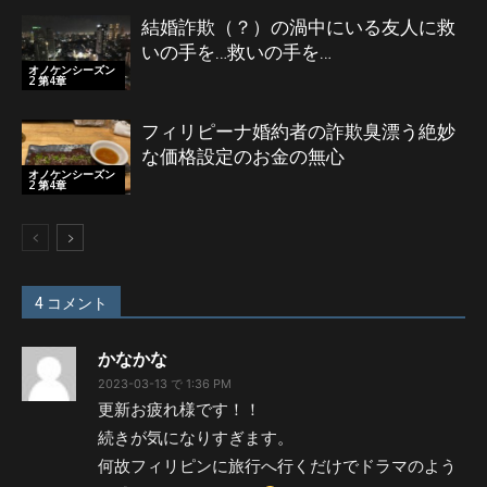
結婚詐欺（？）の渦中にいる友人に救
いの手を…救いの手を…
オノケンシーズン
2 第4章
フィリピーナ婚約者の詐欺臭漂う絶妙
な価格設定のお金の無心
オノケンシーズン
2 第4章
4 コメント
かなかな
2023-03-13 で 1:36 PM
更新お疲れ様です！！
続きが気になりすぎます。
何故フィリピンに旅行へ行くだけでドラマのよう