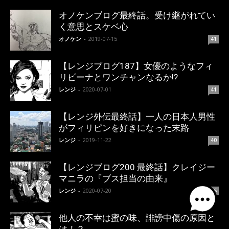
オノケンブログ最終話。受け継がれてい
く意思とスケベ心
オノケン
-
2019-07-15
41
【レンジブログ187】女優のようなフィ
リピーナとワンチャンなるか!?
レンジ
-
2020-07-01
41
【レンジ外伝最終話】一人の日本人男性
がフィリピンを好きになった末路
レンジ
-
2019-11-22
40
【レンジブログ200 最終話】クレイジー
マニラの『ブス担当の由来』
レンジ
-
2020-07-20
36
他人の不幸は蜜の味、誹謗中傷の原因と