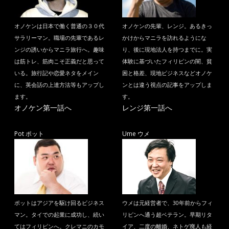
オノケンは日本で働く普通の３０代
オノケンの先輩、レンジ。あるきっ
サラリーマン。職場の先輩であるレ
かけからマニラを訪れるようにな
ンジの誘いからマニラ旅行へ。趣味
り、後に現地法人を持つまでに。実
は筋トレ、筋肉こそ正義だと思って
体験に基づいたフィリピンの闇、貧
いる。旅行記や恋愛ネタをメイン
困と格差、現地ビジネスなどオノケ
に、英会話の上達方法等もアップし
ンとは違う視点の記事をアップしま
ます。
す。
オノケン第一話へ
レンジ第一話へ
Pot ポット
Ume ウメ
ポットはアジアを駆け回るビジネス
ウメは元経営者で、30年前からフィ
マン。タイでの起業に成功し、続い
リピンへ通う超ベテラン。早期リタ
てはフィリピンへ。クレマニのカモ
イア、二度の離婚、ネトゲ廃人も経