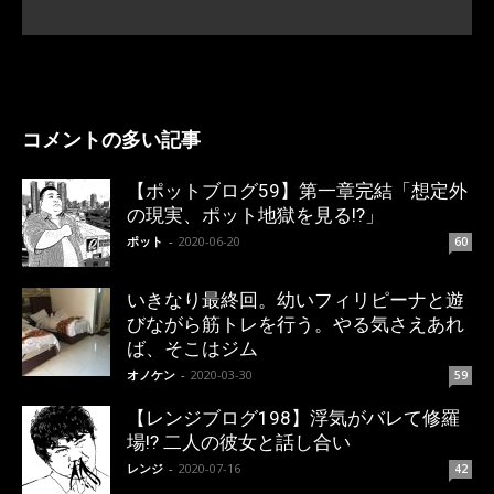
コメントの多い記事
【ポットブログ59】第一章完結「想定外
の現実、ポット地獄を見る!?」
ポット
-
2020-06-20
60
いきなり最終回。幼いフィリピーナと遊
びながら筋トレを行う。やる気さえあれ
ば、そこはジム
オノケン
-
2020-03-30
59
【レンジブログ198】浮気がバレて修羅
場!? 二人の彼女と話し合い
レンジ
-
2020-07-16
42