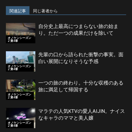
関連記事
同じ著者から
自分史上最高につまらない旅の始ま
り。ただ一つの成果だけを除いて
オノケンシーズン
2 第4章
先輩の口から語られた衝撃の事実。面
白い展開になりそうな予感
オノケンシーズン
2 第4章
一つの旅の終わり。十分な収穫のある
旅に満足して帰国する
オノケンシーズン
2 第4章
マラテの人気KTVの愛人AIJIN。ナイス
なキャラのママと美人嬢
オノケンシーズン
2 第4章