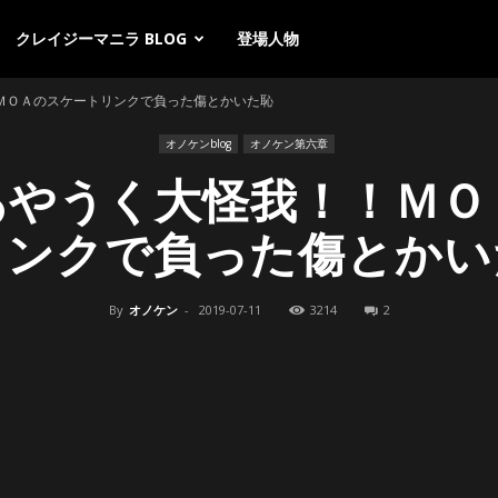
クレイジーマニラ BLOG
登場人物
ＭＯＡのスケートリンクで負った傷とかいた恥
オノケンblog
オノケン第六章
あやうく大怪我！！ＭＯ
リンクで負った傷とかい
By
オノケン
-
2019-07-11
3214
2