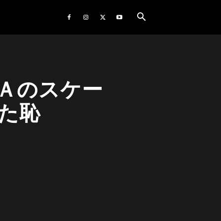
Ａのスケー
た恥