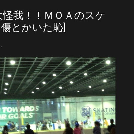
大怪我！！ＭＯＡのスケ
傷とかいた恥]
た。