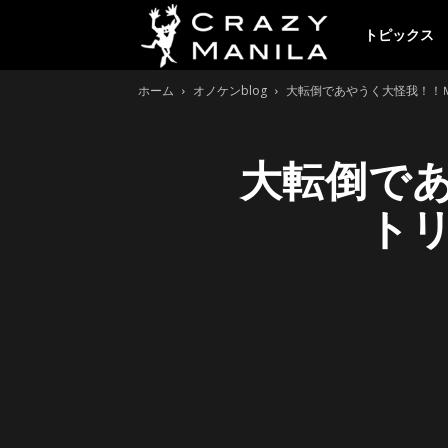
ク
トピックス
ホーム
オノケンblog
大転倒であやうく大怪我！！
レ
大転倒で
イ
ト
ジ
ー
マ