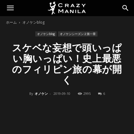
ホーム
オノケンblog
オノケンblog
オノケンシーズン２第一章
スケベな妄想で頭いっぱ
い胸いっぱい！史上最悪
のフィリピン旅の幕が開
く
By
オノケン
-
2019-09-10
2995
6