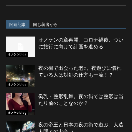
関連記事
同じ著者から
オノケンの章再開。コロナ禍後、つい
に旅行に向けて計画を進める
オノケンblog
夜の街で出会った老○。夜遊びに慣れ
ている人は対処の仕方も一流！？
オノケンblog
偽乳・整形乱舞。夜の街では整形は当
たり前のことなのか？
オノケンblog
夜の帝王と日本の夜の街で遊ぶ。人造
人間との出会い