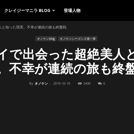
クレイジーマニラ BLOG
登場人物
人と知った現実。不幸が連続の旅も終盤戦
オノケンblog
オノケンシーズン２第一章
イで出会った超絶美人
。不幸が連続の旅も終
By
オノケン
-
2019-10-19
3430
6