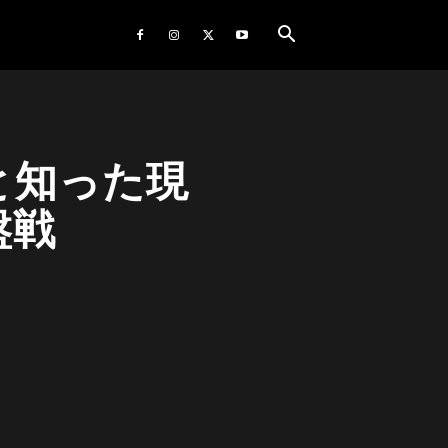
と知った現
盤戦