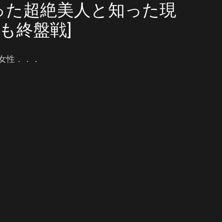
った超絶美人と知った現
も終盤戦]
女性．．．