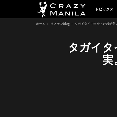
ク
トピックス
ホーム
オノケンblog
タガイタイで出会った超絶美
レ
タガイタ
イ
実
ジ
ー
マ