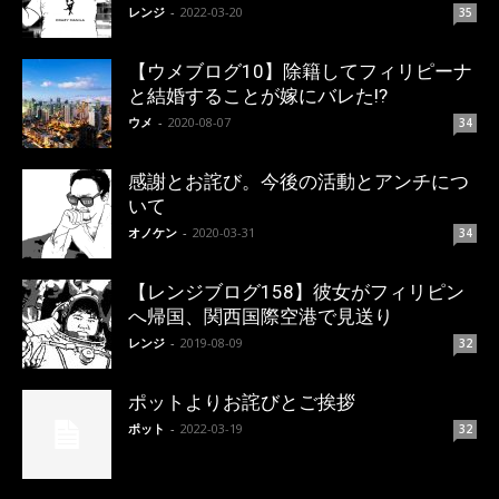
レンジ
-
2022-03-20
35
【ウメブログ10】除籍してフィリピーナ
と結婚することが嫁にバレた!?
ウメ
-
2020-08-07
34
感謝とお詫び。今後の活動とアンチにつ
いて
オノケン
-
2020-03-31
34
【レンジブログ158】彼女がフィリピン
へ帰国、関西国際空港で見送り
レンジ
-
2019-08-09
32
ポットよりお詫びとご挨拶
ポット
-
2022-03-19
32