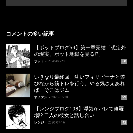
コメントの多い記事
【ポットブログ59】第一章完結「想定外
の現実、ポット地獄を見る!?」
ポット
-
2020-06-20
60
いきなり最終回。幼いフィリピーナと遊
びながら筋トレを行う。やる気さえあれ
ば、そこはジム
オノケン
-
2020-03-30
59
【レンジブログ198】浮気がバレて修羅
場!? 二人の彼女と話し合い
レンジ
-
2020-07-16
42