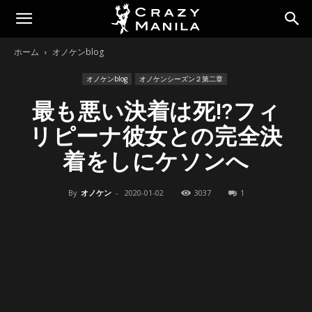
ホーム
オノケンblog
オノケンblog
オノケンシーズン２第二章
最も悪い決着は死!?フィ
リピーナ彼女との完全決
着をしにケソンへ
By
オノケン
-
2020-01-02
3037
1