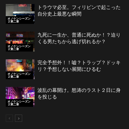
トラウマ必至。フィリピンで起こった
自分史上最悪な瞬間
オノケンシーズン
２第二章
九死に一生か、普通に死ぬか！？迫り
くる男たちから逃げ切れるか？
オノケンシーズン
２第二章
完全予想外！！嘘？トラップ？ドッキ
リ？予想しない展開にひるむ
オノケンシーズン
２第二章
波乱の幕開け。怒涛のラスト２日に身
を投じる
オノケンシーズン
２第二章