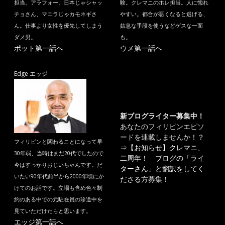
担当。アラフォー。日本じゃシャッ
験。クレマニのホレ担当。人に惚れ
チョさん、マニラじゃカモネギさ
やすい。都合が悪くなると逃げる、
ん。仕事より女性を優先してしまう
姑息な手段を使うなどゲスな一面
ダメ男。
も。
ポット第一話へ
ウメ第一話へ
Edge エッジ
新ブログライター募集中！
あなたのフィリピンエピソ
ードを連載しませんか！？
フィリピンと関わることになって早
⇒
【お知らせ】クレマニ、
30年弱、当時はまだ20代でしたので
二周年！ ブログの「ライ
今はすっかりおじいちゃんです。だ
ターさん」と翻訳をしてく
いたい90年代前半から2000年頃にか
ださる方募集！
けてのお話です。立場も含め色々制
約のある中での元駐在員の珍道中を
見ていただけたらと思います。
エッジ第一話へ