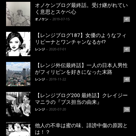
オノケンブログ最終話。受け継がれてい
く意思とスケベ心
オノケン
-
2019-07-15
41
【レンジブログ187】女優のようなフィ
リピーナとワンチャンなるか!?
レンジ
-
2020-07-01
41
【レンジ外伝最終話】一人の日本人男性
がフィリピンを好きになった末路
レンジ
-
2019-11-22
40
【レンジブログ200 最終話】クレイジー
マニラの『ブス担当の由来』
レンジ
-
2020-07-20
36
他人の不幸は蜜の味、誹謗中傷の原因と
は！？