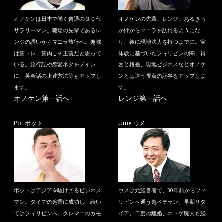
オノケンは日本で働く普通の３０代
オノケンの先輩、レンジ。あるきっ
サラリーマン。職場の先輩であるレ
かけからマニラを訪れるようにな
ンジの誘いからマニラ旅行へ。趣味
り、後に現地法人を持つまでに。実
は筋トレ、筋肉こそ正義だと思って
体験に基づいたフィリピンの闇、貧
いる。旅行記や恋愛ネタをメイン
困と格差、現地ビジネスなどオノケ
に、英会話の上達方法等もアップし
ンとは違う視点の記事をアップしま
ます。
す。
オノケン第一話へ
レンジ第一話へ
Pot ポット
Ume ウメ
ポットはアジアを駆け回るビジネス
ウメは元経営者で、30年前からフィ
マン。タイでの起業に成功し、続い
リピンへ通う超ベテラン。早期リタ
てはフィリピンへ。クレマニのカモ
イア、二度の離婚、ネトゲ廃人も経