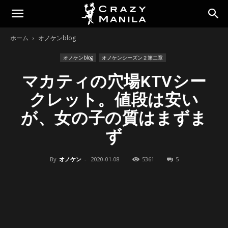
ホーム
オノケンblog
オノケンblog
オノケンシーズン２第二章
マカティの穴場KTVシー
クレット。値段は安い
が、女の子の質はまずま
ず
By
オノケン
-
2020-01-08
5361
5