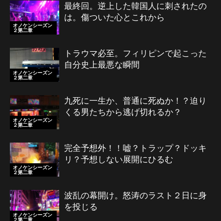
最終回。逆上した韓国人に刺されたの
は。傷ついた心とこれから
オノケンシーズン
２第二章
トラウマ必至。フィリピンで起こった
自分史上最悪な瞬間
オノケンシーズン
２第二章
九死に一生か、普通に死ぬか！？迫り
くる男たちから逃げ切れるか？
オノケンシーズン
２第二章
完全予想外！！嘘？トラップ？ドッキ
リ？予想しない展開にひるむ
オノケンシーズン
２第二章
波乱の幕開け。怒涛のラスト２日に身
を投じる
オノケンシーズン
２第二章