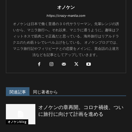
オノケン
https://crazy-manila.com
オノケンは日本で働く普通の３０代サラリーマン。先輩レンジの誘
いから、マニラ旅行へ。それ以来、マニラに通うように。趣味はフ
ィットネスで筋肉こそ正義だと思っている。海外旅行はリアルドラ
クエのため筋トレでレベル上げをしている。 オノケンブログでは、
マニラ旅行記やフィリピーナとの恋愛をメインに、英会話の上達方
法などを記事としてアップしていきます。
関連記事
同じ著者から
オノケンの章再開。コロナ禍後、つい
に旅行に向けて計画を進める
オノケンblog