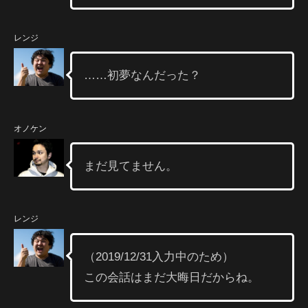
レンジ
……初夢なんだった？
オノケン
まだ見てません。
レンジ
（2019/12/31入力中のため）
この会話はまだ大晦日だからね。