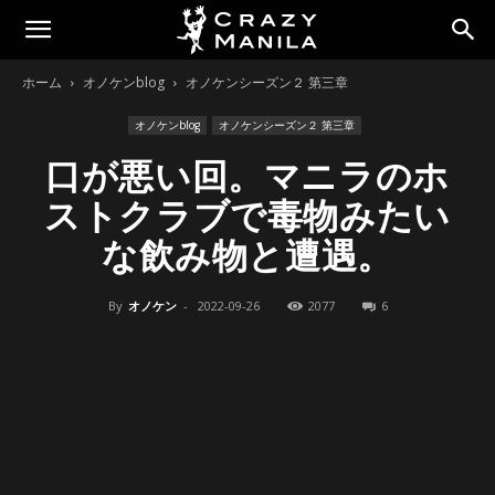
ホーム
オノケンblog
オノケンシーズン２ 第三章
オノケンblog
オノケンシーズン２ 第三章
口が悪い回。マニラのホ
ストクラブで毒物みたい
な飲み物と遭遇。
By
オノケン
-
2022-09-26
2077
6