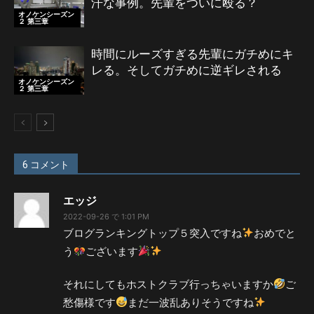
汗な事例。先輩をついに殴る？
オノケンシーズン
２ 第三章
時間にルーズすぎる先輩にガチめにキ
レる。そしてガチめに逆ギレされる
オノケンシーズン
２ 第三章
6 コメント
エッジ
2022-09-26 で 1:01 PM
ブログランキングトップ５突入ですね
おめでと
う
ございます
それにしてもホストクラブ行っちゃいますか
ご
愁傷様です
まだ一波乱ありそうですね