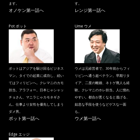
ます。
す。
オノケン第一話へ
レンジ第一話へ
Pot ポット
Ume ウメ
ポットはアジアを駆け回るビジネス
ウメは元経営者で、30年前からフィ
マン。タイでの起業に成功し、続い
リピンへ通う超ベテラン。早期リタ
てはフィリピンへ。クレマニのカモ
イア、二度の離婚、ネトゲ廃人も経
担当。アラフォー。日本じゃシャッ
験。クレマニのホレ担当。人に惚れ
チョさん、マニラじゃカモネギさ
やすい。都合が悪くなると逃げる、
ん。仕事より女性を優先してしまう
姑息な手段を使うなどゲスな一面
ダメ男。
も。
ポット第一話へ
ウメ第一話へ
Edge エッジ