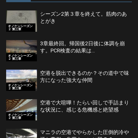
シーズン2第３章を終えて。筋肉のあ
とがき
オノケンシーズン
２ 第三章
3章最終回。帰国後2日後に体調を崩
す。PCR検査の結果は…
オノケンシーズン
２ 第三章
空港を脱出できるのか？その道中で味
方になった強大な仲間
オノケンシーズン
２ 第三章
空港で大喧嘩！たらい回しで手詰まり
な状況に、感じる危機感と絶望感
オノケンシーズン
２ 第三章
マニラの空港でやらかした圧倒的冷や