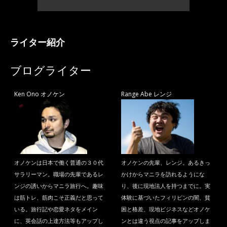
ライター紹介
ブログライター
Ken Ono オノケン
Range Abe レンジ
オノケンは日本で働く普通の３０代
オノケンの先輩、レンジ。あるきっ
サラリーマン。職場の先輩であるレ
かけからマニラを訪れるようにな
ンジの誘いからマニラ旅行へ。趣味
り、後に現地法人を持つまでに。実
は筋トレ、筋肉こそ正義だと思って
体験に基づいたフィリピンの闇、貧
いる。旅行記や恋愛ネタをメイン
困と格差、現地ビジネスなどオノケ
に、英会話の上達方法等もアップし
ンとは違う視点の記事をアップしま