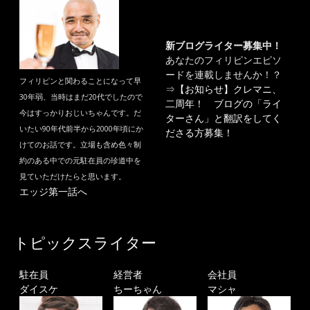
新ブログライター募集中！
あなたのフィリピンエピソ
ードを連載しませんか！？
フィリピンと関わることになって早
⇒
【お知らせ】クレマニ、
30年弱、当時はまだ20代でしたので
二周年！ ブログの「ライ
今はすっかりおじいちゃんです。だ
ターさん」と翻訳をしてく
いたい90年代前半から2000年頃にか
ださる方募集！
けてのお話です。立場も含め色々制
約のある中での元駐在員の珍道中を
見ていただけたらと思います。
エッジ第一話へ
トピックスライター
駐在員
経営者
会社員
ダイスケ
ちーちゃん
マシャ