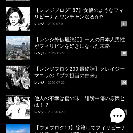
【レンジブログ187】女優のようなフィ
リピーナとワンチャンなるか!?
レンジ
-
2020-07-01
41
【レンジ外伝最終話】一人の日本人男性
がフィリピンを好きになった末路
レンジ
-
2019-11-22
40
【レンジブログ200 最終話】クレイジー
マニラの『ブス担当の由来』
レンジ
-
2020-07-20
36
他人の不幸は蜜の味、誹謗中傷の原因と
は！？
レンジ
-
2022-03-20
35
【ウメブログ10】除籍してフィリピーナ