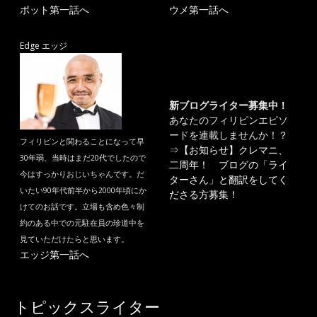
ポット第一話へ
ウメ第一話へ
Edge エッジ
新ブログライター募集中！
あなたのフィリピンエピソ
ードを連載しませんか！？
フィリピンと関わることになって早
⇒
【お知らせ】クレマニ、
30年弱、当時はまだ20代でしたので
二周年！ ブログの「ライ
今はすっかりおじいちゃんです。だ
ターさん」と翻訳をしてく
いたい90年代前半から2000年頃にか
ださる方募集！
けてのお話です。立場も含め色々制
約のある中での元駐在員の珍道中を
見ていただけたらと思います。
エッジ第一話へ
トピックスライター