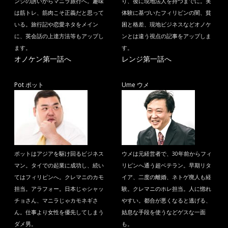
ンジの誘いからマニラ旅行へ。趣味
り、後に現地法人を持つまでに。実
は筋トレ、筋肉こそ正義だと思って
体験に基づいたフィリピンの闇、貧
いる。旅行記や恋愛ネタをメイン
困と格差、現地ビジネスなどオノケ
に、英会話の上達方法等もアップし
ンとは違う視点の記事をアップしま
ます。
す。
オノケン第一話へ
レンジ第一話へ
Pot ポット
Ume ウメ
ポットはアジアを駆け回るビジネス
ウメは元経営者で、30年前からフィ
マン。タイでの起業に成功し、続い
リピンへ通う超ベテラン。早期リタ
てはフィリピンへ。クレマニのカモ
イア、二度の離婚、ネトゲ廃人も経
担当。アラフォー。日本じゃシャッ
験。クレマニのホレ担当。人に惚れ
チョさん、マニラじゃカモネギさ
やすい。都合が悪くなると逃げる、
ん。仕事より女性を優先してしまう
姑息な手段を使うなどゲスな一面
ダメ男。
も。