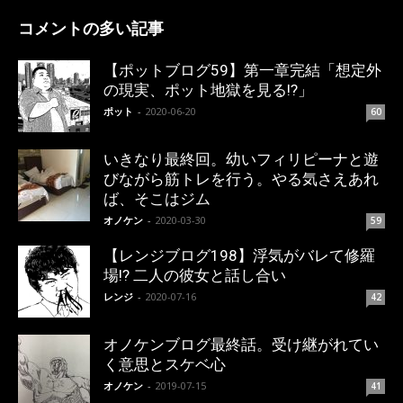
コメントの多い記事
【ポットブログ59】第一章完結「想定外
の現実、ポット地獄を見る!?」
ポット
-
2020-06-20
60
いきなり最終回。幼いフィリピーナと遊
びながら筋トレを行う。やる気さえあれ
ば、そこはジム
オノケン
-
2020-03-30
59
【レンジブログ198】浮気がバレて修羅
場!? 二人の彼女と話し合い
レンジ
-
2020-07-16
42
オノケンブログ最終話。受け継がれてい
く意思とスケベ心
オノケン
-
2019-07-15
41