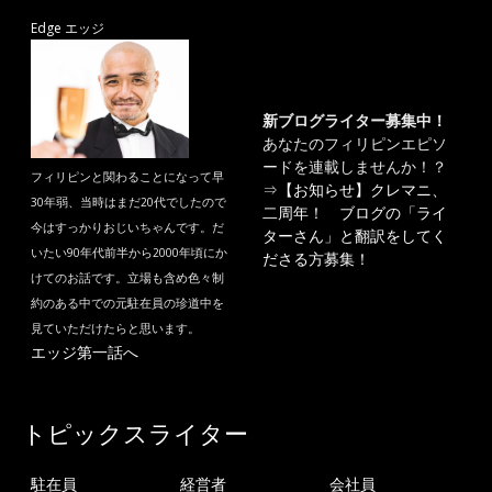
Edge エッジ
新ブログライター募集中！
あなたのフィリピンエピソ
ードを連載しませんか！？
フィリピンと関わることになって早
⇒
【お知らせ】クレマニ、
30年弱、当時はまだ20代でしたので
二周年！ ブログの「ライ
今はすっかりおじいちゃんです。だ
ターさん」と翻訳をしてく
いたい90年代前半から2000年頃にか
ださる方募集！
けてのお話です。立場も含め色々制
約のある中での元駐在員の珍道中を
見ていただけたらと思います。
エッジ第一話へ
トピックスライター
駐在員
経営者
会社員