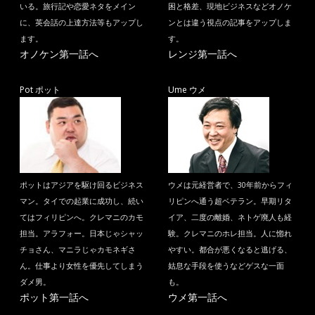
いる。旅行記や恋愛ネタをメイン
困と格差、現地ビジネスなどオノケ
に、英会話の上達方法等もアップし
ンとは違う視点の記事をアップしま
ます。
す。
オノケン第一話へ
レンジ第一話へ
Pot ポット
Ume ウメ
ポットはアジアを駆け回るビジネス
ウメは元経営者で、30年前からフィ
マン。タイでの起業に成功し、続い
リピンへ通う超ベテラン。早期リタ
てはフィリピンへ。クレマニのカモ
イア、二度の離婚、ネトゲ廃人も経
担当。アラフォー。日本じゃシャッ
験。クレマニのホレ担当。人に惚れ
チョさん、マニラじゃカモネギさ
やすい。都合が悪くなると逃げる、
ん。仕事より女性を優先してしまう
姑息な手段を使うなどゲスな一面
ダメ男。
も。
ポット第一話へ
ウメ第一話へ