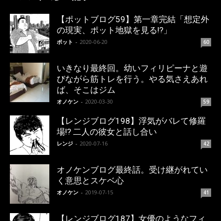
【ポットブログ59】第一章完結「想定外
の現実、ポット地獄を見る!?」
ポット
-
2020-06-20
60
いきなり最終回。幼いフィリピーナと遊
びながら筋トレを行う。やる気さえあれ
ば、そこはジム
オノケン
-
2020-03-30
59
【レンジブログ198】浮気がバレて修羅
場!? 二人の彼女と話し合い
レンジ
-
2020-07-16
42
オノケンブログ最終話。受け継がれてい
く意思とスケベ心
オノケン
-
2019-07-15
41
【レンジブログ187】女優のようなフィ