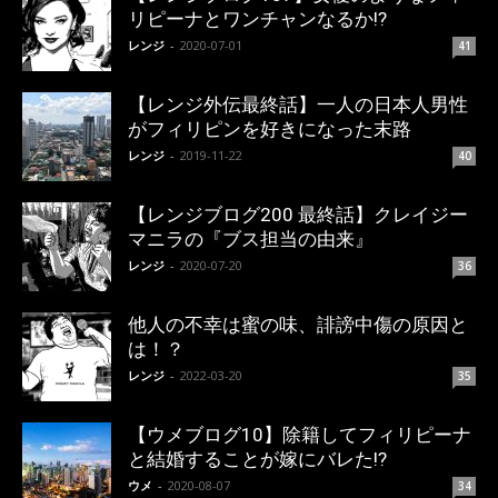
リピーナとワンチャンなるか!?
レンジ
-
2020-07-01
41
【レンジ外伝最終話】一人の日本人男性
がフィリピンを好きになった末路
レンジ
-
2019-11-22
40
【レンジブログ200 最終話】クレイジー
マニラの『ブス担当の由来』
レンジ
-
2020-07-20
36
他人の不幸は蜜の味、誹謗中傷の原因と
は！？
レンジ
-
2022-03-20
35
【ウメブログ10】除籍してフィリピーナ
と結婚することが嫁にバレた!?
ウメ
-
2020-08-07
34