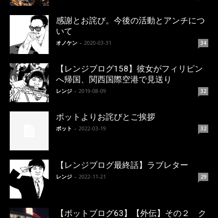
感謝とお詫び。今後の活動とアンチにつ
いて
オノケン
-
2020-03-31
34
【レンジブログ158】彼女がフィリピン
へ帰国、関西国際空港で見送り
レンジ
-
2019-08-09
32
ポットよりお詫びとご挨拶
ポット
-
2022-03-19
32
【レンジブログ最終話】ラブレター
レンジ
-
2022-11-21
29
【ポットブログ63】【外伝】その２ ク