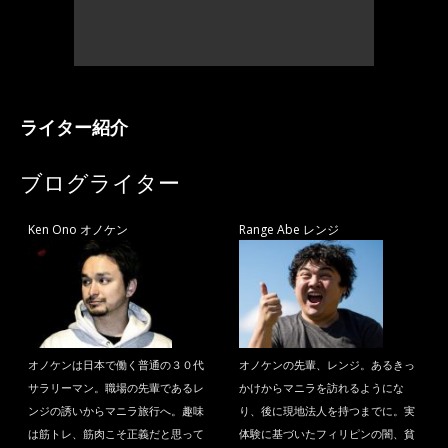
ライター紹介
ブログライター
Ken Ono オノケン
Range Abe レンジ
オノケンは日本で働く普通の３０代
オノケンの先輩、レンジ。あるきっ
サラリーマン。職場の先輩であるレ
かけからマニラを訪れるようにな
ンジの誘いからマニラ旅行へ。趣味
り、後に現地法人を持つまでに。実
は筋トレ、筋肉こそ正義だと思って
体験に基づいたフィリピンの闇、貧