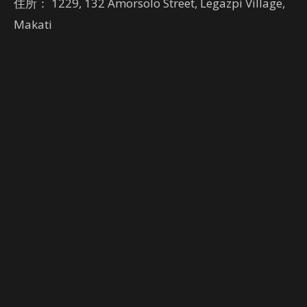
住所： 1229, 132 Amorsolo Street, Legazpi Village,
Makati