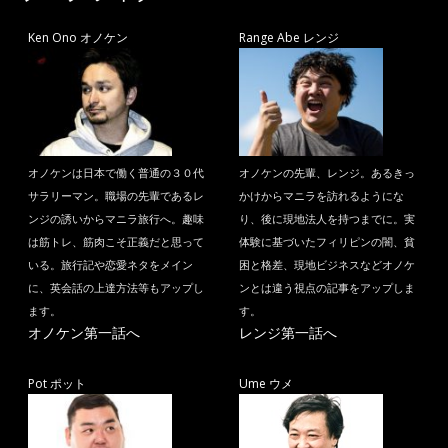
Ken Ono オノケン
Range Abe レンジ
オノケンは日本で働く普通の３０代
オノケンの先輩、レンジ。あるきっ
サラリーマン。職場の先輩であるレ
かけからマニラを訪れるようにな
ンジの誘いからマニラ旅行へ。趣味
り、後に現地法人を持つまでに。実
は筋トレ、筋肉こそ正義だと思って
体験に基づいたフィリピンの闇、貧
いる。旅行記や恋愛ネタをメイン
困と格差、現地ビジネスなどオノケ
に、英会話の上達方法等もアップし
ンとは違う視点の記事をアップしま
ます。
す。
オノケン第一話へ
レンジ第一話へ
Pot ポット
Ume ウメ