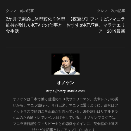
クレマニ前の記事
クレマニ次の記事
2か月で劇的に体型変化？体型
【夜遊び】フィリピンマニラ
維持が難しいKTVでの仕事と
おすすめKTV7選。マラテエリ
食生活
ア 2019最新
オノケン
https://crazy-manila.com
オノケンは日本で働く普通の３０代サラリーマン。先輩レンジの誘
いから、マニラ旅行へ。それ以来、マニラに通うように。趣味はフ
ィットネスで筋肉こそ正義だと思っている。海外旅行はリアルドラ
クエのため筋トレでレベル上げをしている。 オノケンブログでは、
マニラ旅行記やフィリピーナとの恋愛をメインに、英会話の上達方
法などを記事としてアップしていきます。