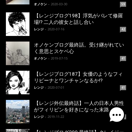
オノケン
-
2020-03-30
59
【レンジブログ198】浮気がバレて修羅
場!? 二人の彼女と話し合い
レンジ
-
2020-07-16
42
オノケンブログ最終話。受け継がれてい
く意思とスケベ心
オノケン
-
2019-07-15
41
【レンジブログ187】女優のようなフィ
リピーナとワンチャンなるか!?
レンジ
-
2020-07-01
41
【レンジ外伝最終話】一人の日本人男性
がフィリピンを好きになった末路
レンジ
-
2019-11-22
40