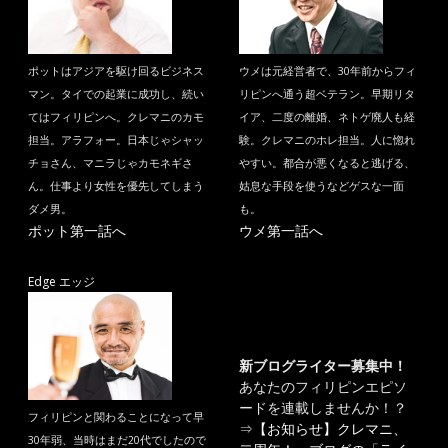
ポットはアジアを駆け回るビジネス
ウメは元経営者で、30年前からフィ
マン。タイでの起業に成功し、続い
リピンへ通う超ベテラン。早期リタ
てはフィリピンへ。クレマニのカモ
イア、二度の離婚、ネトゲ廃人も経
担当。アラフォー。日本じゃシャッ
験。クレマニのホレ担当。人に惚れ
チョさん、マニラじゃカモネギさ
やすい。都合が悪くなると逃げる、
ん。仕事より女性を優先してしまう
姑息な手段を使うなどゲスな一面
ダメ男。
も。
ポット第一話へ
ウメ第一話へ
Edge エッジ
新ブログライター募集中！
あなたのフィリピンエピソ
ードを連載しませんか！？
フィリピンと関わることになって早
⇒
【お知らせ】クレマニ、
30年弱、当時はまだ20代でしたので