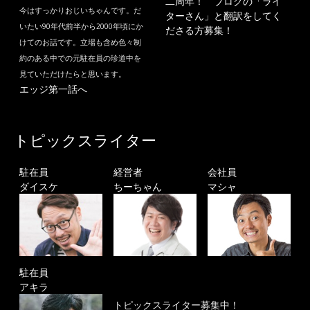
二周年！ ブログの「ライ
今はすっかりおじいちゃんです。だ
ターさん」と翻訳をしてく
いたい90年代前半から2000年頃にか
ださる方募集！
けてのお話です。立場も含め色々制
約のある中での元駐在員の珍道中を
見ていただけたらと思います。
エッジ第一話へ
トピックスライター
駐在員
経営者
会社員
ダイスケ
ちーちゃん
マシャ
駐在員
アキラ
トピックスライター募集中！