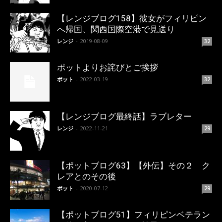
【レンジブログ158】彼女がフィリピン
へ帰国、関西国際空港で見送り
レンジ
-
2019-08-09
32
ポットよりお詫びとご挨拶
ポット
-
2022-03-19
32
【レンジブログ最終話】ラブレター
レンジ
-
2022-11-21
29
【ポットブログ63】【外伝】その２ ク
レアとのその後
ポット
-
2020-07-12
29
【ポットブログ51】フィリピンベテラン