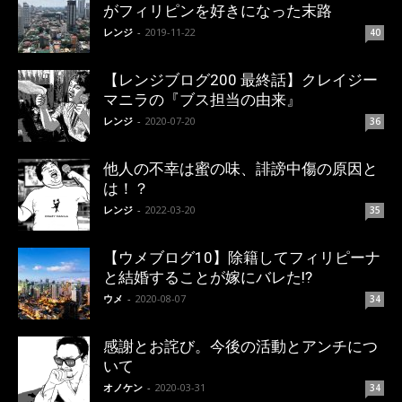
がフィリピンを好きになった末路
レンジ
-
2019-11-22
40
【レンジブログ200 最終話】クレイジー
マニラの『ブス担当の由来』
レンジ
-
2020-07-20
36
他人の不幸は蜜の味、誹謗中傷の原因と
は！？
レンジ
-
2022-03-20
35
【ウメブログ10】除籍してフィリピーナ
と結婚することが嫁にバレた!?
ウメ
-
2020-08-07
34
感謝とお詫び。今後の活動とアンチにつ
いて
オノケン
-
2020-03-31
34