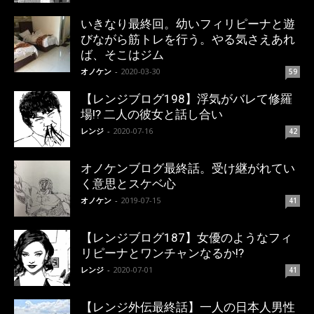
いきなり最終回。幼いフィリピーナと遊
びながら筋トレを行う。やる気さえあれ
ば、そこはジム
オノケン
-
2020-03-30
59
【レンジブログ198】浮気がバレて修羅
場!? 二人の彼女と話し合い
レンジ
-
2020-07-16
42
オノケンブログ最終話。受け継がれてい
く意思とスケベ心
オノケン
-
2019-07-15
41
【レンジブログ187】女優のようなフィ
リピーナとワンチャンなるか!?
レンジ
-
2020-07-01
41
【レンジ外伝最終話】一人の日本人男性