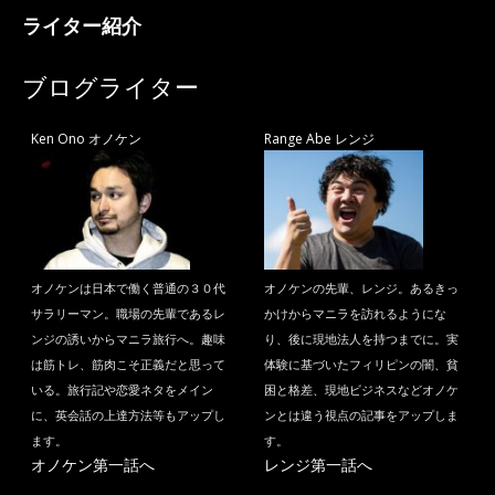
ライター紹介
ブログライター
Ken Ono オノケン
Range Abe レンジ
オノケンは日本で働く普通の３０代
オノケンの先輩、レンジ。あるきっ
サラリーマン。職場の先輩であるレ
かけからマニラを訪れるようにな
ンジの誘いからマニラ旅行へ。趣味
り、後に現地法人を持つまでに。実
は筋トレ、筋肉こそ正義だと思って
体験に基づいたフィリピンの闇、貧
いる。旅行記や恋愛ネタをメイン
困と格差、現地ビジネスなどオノケ
に、英会話の上達方法等もアップし
ンとは違う視点の記事をアップしま
ます。
す。
オノケン第一話へ
レンジ第一話へ