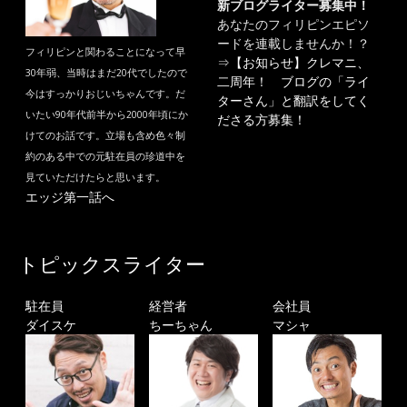
新ブログライター募集中！
あなたのフィリピンエピソ
ードを連載しませんか！？
フィリピンと関わることになって早
⇒
【お知らせ】クレマニ、
30年弱、当時はまだ20代でしたので
二周年！ ブログの「ライ
今はすっかりおじいちゃんです。だ
ターさん」と翻訳をしてく
いたい90年代前半から2000年頃にか
ださる方募集！
けてのお話です。立場も含め色々制
約のある中での元駐在員の珍道中を
見ていただけたらと思います。
エッジ第一話へ
トピックスライター
駐在員
経営者
会社員
ダイスケ
ちーちゃん
マシャ