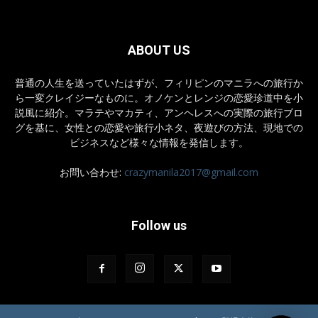
ABOUT US
普通の人生を送っていたはずが、フィリピンのマニラへの旅行か
ら一変クレイジーなものに。オノケンとレンジの恋愛珍道中を小
説風に紹介。マラテやマカティ、アンヘレスへの実際の旅行ブロ
グを基に、女性との恋愛や旅行小ネタ、夜遊びの方法、現地での
ビジネスなど様々な情報を発信します。
お問い合わせ:
crazymanila2017@gmail.com
Follow us