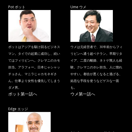
Pot ポット
Ume ウメ
ポットはアジアを駆け回るビジネス
ウメは元経営者で、30年前からフィ
マン。タイでの起業に成功し、続い
リピンへ通う超ベテラン。早期リタ
てはフィリピンへ。クレマニのカモ
イア、二度の離婚、ネトゲ廃人も経
担当。アラフォー。日本じゃシャッ
験。クレマニのホレ担当。人に惚れ
チョさん、マニラじゃカモネギさ
やすい。都合が悪くなると逃げる、
ん。仕事より女性を優先してしまう
姑息な手段を使うなどゲスな一面
ダメ男。
も。
ポット第一話へ
ウメ第一話へ
Edge エッジ