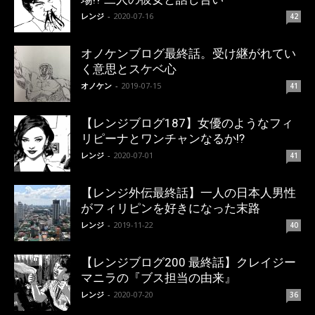
レンジ
-
2020-07-16
42
オノケンブログ最終話。受け継がれてい
く意思とスケベ心
オノケン
-
2019-07-15
41
【レンジブログ187】女優のようなフィ
リピーナとワンチャンなるか!?
レンジ
-
2020-07-01
41
【レンジ外伝最終話】一人の日本人男性
がフィリピンを好きになった末路
レンジ
-
2019-11-22
40
【レンジブログ200 最終話】クレイジー
マニラの『ブス担当の由来』
レンジ
-
2020-07-20
36