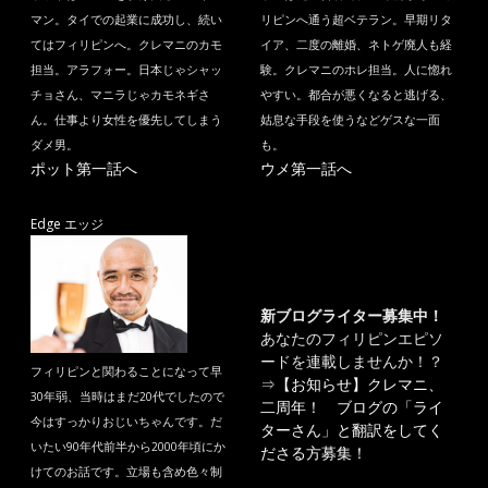
マン。タイでの起業に成功し、続い
リピンへ通う超ベテラン。早期リタ
てはフィリピンへ。クレマニのカモ
イア、二度の離婚、ネトゲ廃人も経
担当。アラフォー。日本じゃシャッ
験。クレマニのホレ担当。人に惚れ
チョさん、マニラじゃカモネギさ
やすい。都合が悪くなると逃げる、
ん。仕事より女性を優先してしまう
姑息な手段を使うなどゲスな一面
ダメ男。
も。
ポット第一話へ
ウメ第一話へ
Edge エッジ
新ブログライター募集中！
あなたのフィリピンエピソ
ードを連載しませんか！？
フィリピンと関わることになって早
⇒
【お知らせ】クレマニ、
30年弱、当時はまだ20代でしたので
二周年！ ブログの「ライ
今はすっかりおじいちゃんです。だ
ターさん」と翻訳をしてく
いたい90年代前半から2000年頃にか
ださる方募集！
けてのお話です。立場も含め色々制