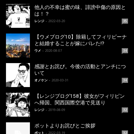
他人の不幸は蜜の味、誹謗中傷の原因と
は！？
レンジ
-
2022-03-20
35
【ウメブログ10】除籍してフィリピーナ
と結婚することが嫁にバレた!?
ウメ
-
2020-08-07
34
感謝とお詫び。今後の活動とアンチにつ
いて
オノケン
-
2020-03-31
34
【レンジブログ158】彼女がフィリピン
へ帰国、関西国際空港で見送り
レンジ
-
2019-08-09
32
ポットよりお詫びとご挨拶
ポット
-
2022-03-19
32