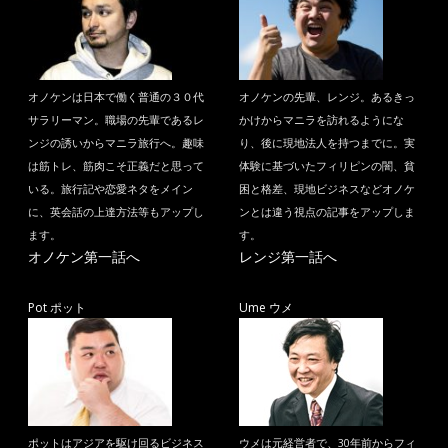
オノケンは日本で働く普通の３０代
オノケンの先輩、レンジ。あるきっ
サラリーマン。職場の先輩であるレ
かけからマニラを訪れるようにな
ンジの誘いからマニラ旅行へ。趣味
り、後に現地法人を持つまでに。実
は筋トレ、筋肉こそ正義だと思って
体験に基づいたフィリピンの闇、貧
いる。旅行記や恋愛ネタをメイン
困と格差、現地ビジネスなどオノケ
に、英会話の上達方法等もアップし
ンとは違う視点の記事をアップしま
ます。
す。
オノケン第一話へ
レンジ第一話へ
Pot ポット
Ume ウメ
ポットはアジアを駆け回るビジネス
ウメは元経営者で、30年前からフィ