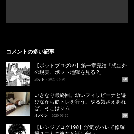
コメントの多い記事
【ポットブログ59】第一章完結「想定外
の現実、ポット地獄を見る!?」
ポット
-
2020-06-20
60
いきなり最終回。幼いフィリピーナと遊
びながら筋トレを行う。やる気さえあれ
ば、そこはジム
オノケン
-
2020-03-30
59
【レンジブログ198】浮気がバレて修羅
場!? 二人の彼女と話し合い