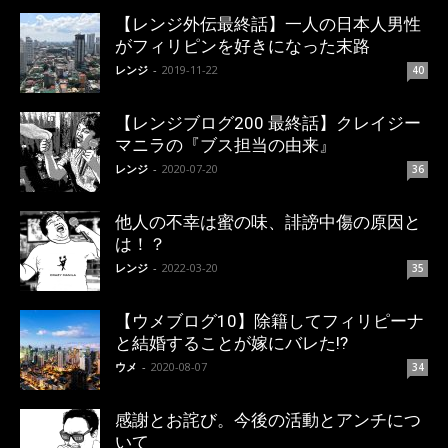
【レンジ外伝最終話】一人の日本人男性
がフィリピンを好きになった末路
レンジ
-
2019-11-22
40
【レンジブログ200 最終話】クレイジー
マニラの『ブス担当の由来』
レンジ
-
2020-07-20
36
他人の不幸は蜜の味、誹謗中傷の原因と
は！？
レンジ
-
2022-03-20
35
【ウメブログ10】除籍してフィリピーナ
と結婚することが嫁にバレた!?
ウメ
-
2020-08-07
34
感謝とお詫び。今後の活動とアンチにつ
いて