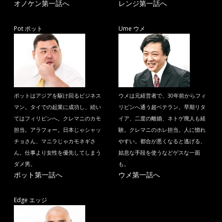
オノケン第一話へ
レンジ第一話へ
Pot ポット
Ume ウメ
ポットはアジアを駆け回るビジネス
ウメは元経営者で、30年前からフィ
マン。タイでの起業に成功し、続い
リピンへ通う超ベテラン。早期リタ
てはフィリピンへ。クレマニのカモ
イア、二度の離婚、ネトゲ廃人も経
担当。アラフォー。日本じゃシャッ
験。クレマニのホレ担当。人に惚れ
チョさん、マニラじゃカモネギさ
やすい。都合が悪くなると逃げる、
ん。仕事より女性を優先してしまう
姑息な手段を使うなどゲスな一面
ダメ男。
も。
ポット第一話へ
ウメ第一話へ
Edge エッジ