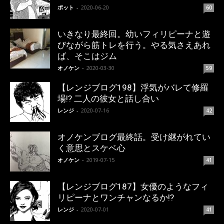
ポット
-
2020-06-20
60
いきなり最終回。幼いフィリピーナと遊
びながら筋トレを行う。やる気さえあれ
ば、そこはジム
オノケン
-
2020-03-30
59
【レンジブログ198】浮気がバレて修羅
場!? 二人の彼女と話し合い
レンジ
-
2020-07-16
42
オノケンブログ最終話。受け継がれてい
く意思とスケベ心
オノケン
-
2019-07-15
41
【レンジブログ187】女優のようなフィ
リピーナとワンチャンなるか!?
レンジ
-
2020-07-01
41