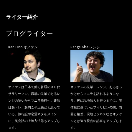
ライター紹介
ブログライター
Ken Ono オノケン
Range Abe レンジ
オノケンは日本で働く普通の３０代
オノケンの先輩、レンジ。あるきっ
サラリーマン。職場の先輩であるレ
かけからマニラを訪れるようにな
ンジの誘いからマニラ旅行へ。趣味
り、後に現地法人を持つまでに。実
は筋トレ、筋肉こそ正義だと思って
体験に基づいたフィリピンの闇、貧
いる。旅行記や恋愛ネタをメイン
困と格差、現地ビジネスなどオノケ
に、英会話の上達方法等もアップし
ンとは違う視点の記事をアップしま
ます。
す。