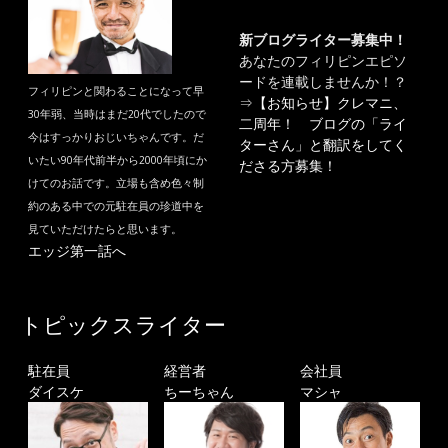
新ブログライター募集中！
あなたのフィリピンエピソ
ードを連載しませんか！？
フィリピンと関わることになって早
⇒
【お知らせ】クレマニ、
30年弱、当時はまだ20代でしたので
二周年！ ブログの「ライ
今はすっかりおじいちゃんです。だ
ターさん」と翻訳をしてく
いたい90年代前半から2000年頃にか
ださる方募集！
けてのお話です。立場も含め色々制
約のある中での元駐在員の珍道中を
見ていただけたらと思います。
エッジ第一話へ
トピックスライター
駐在員
経営者
会社員
ダイスケ
ちーちゃん
マシャ