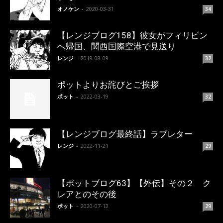
オノケン
-
2020-03-31
34
【レンジブログ158】彼女がフィリピン
へ帰国、関西国際空港で見送り
レンジ
-
2019-08-09
32
ポットよりお詫びとご挨拶
ポット
-
2022-03-19
32
【レンジブログ最終話】ラブレター
レンジ
-
2022-11-21
29
【ポットブログ63】【外伝】その２ ク
レアとのその後
ポット
-
2020-07-12
29