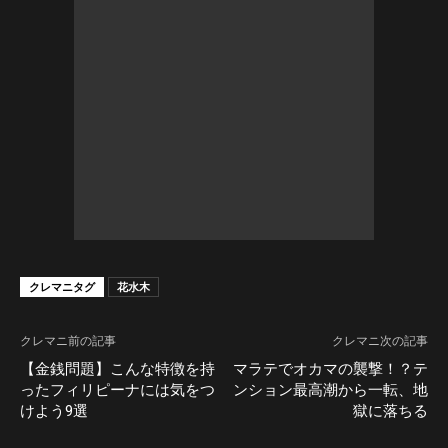
クレマニタグ
花水木
クレマニ前の記事
クレマニ次の記事
【金銭問題】こんな特徴を持
マラテでオカマの襲撃！？テ
ったフィリピーナには気をつ
ンション最高潮から一転、地
けよう9選
獄に落ちる