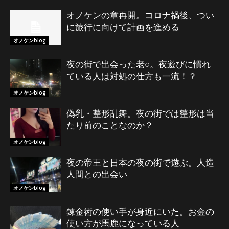
オノケンの章再開。コロナ禍後、つい
に旅行に向けて計画を進める
オノケンblog
夜の街で出会った老○。夜遊びに慣れ
ている人は対処の仕方も一流！？
オノケンblog
偽乳・整形乱舞。夜の街では整形は当
たり前のことなのか？
オノケンblog
夜の帝王と日本の夜の街で遊ぶ。人造
人間との出会い
オノケンblog
錬金術の使い手が身近にいた。お金の
使い方が馬鹿になっている人