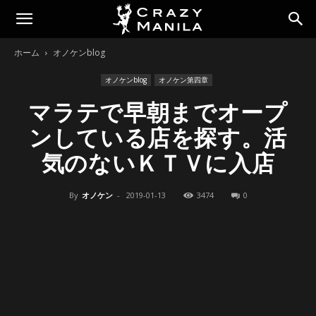
ホーム
オノケンblog
オノケンblog
オノケン第四章
マラテで早朝までオープ
ンしている店を探す。活
気のないＫＴＶに入店
By
オノケン
-
2019-01-13
3474
0