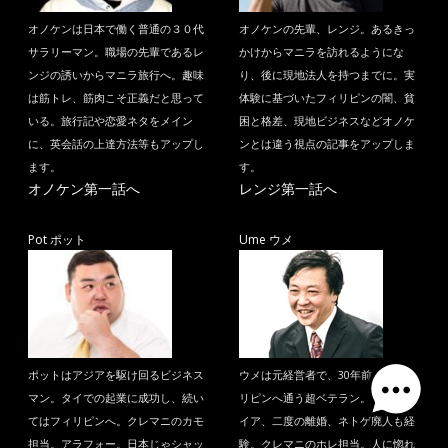
オノケンは日本で働く普通の３０代
オノケンの先輩、レンジ。あるきっ
サラリーマン。職場の先輩であるレ
かけからマニラを訪れるようにな
ンジの誘いからマニラ旅行へ。趣味
り、後に現地法人を持つまでに。実
は筋トレ、筋肉こそ正義だと思って
体験に基づいたフィリピンの闇、貧
いる。旅行記や恋愛ネタをメイン
困と格差、現地ビジネスなどオノケ
に、英会話の上達方法等もアップし
ンとは違う視点の記事をアップしま
ます。
す。
オノケン第一話へ
レンジ第一話へ
Pot ポット
Ume ウメ
ポットはアジアを駆け回るビジネス
ウメは元経営者で、30年前からフィ
マン。タイでの起業に成功し、続い
リピンへ通う超ベテラン。早期リタ
てはフィリピンへ。クレマニのカモ
イア、二度の離婚、ネトゲ廃人も経
担当。アラフォー。日本じゃシャッ
験。クレマニのホレ担当。人に惚れ