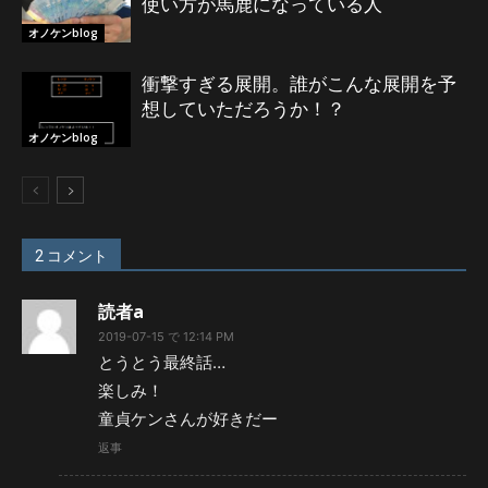
使い方が馬鹿になっている人
オノケンblog
衝撃すぎる展開。誰がこんな展開を予
想していただろうか！？
オノケンblog
2 コメント
読者a
2019-07-15 で 12:14 PM
とうとう最終話…
楽しみ！
童貞ケンさんが好きだー
返事