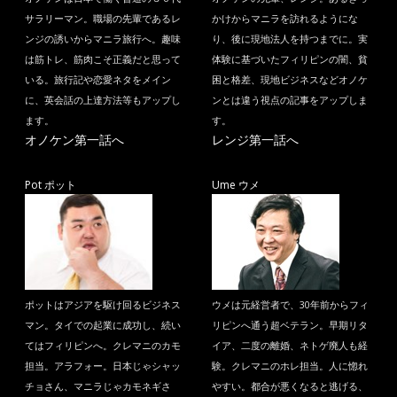
サラリーマン。職場の先輩であるレ
かけからマニラを訪れるようにな
ンジの誘いからマニラ旅行へ。趣味
り、後に現地法人を持つまでに。実
は筋トレ、筋肉こそ正義だと思って
体験に基づいたフィリピンの闇、貧
いる。旅行記や恋愛ネタをメイン
困と格差、現地ビジネスなどオノケ
に、英会話の上達方法等もアップし
ンとは違う視点の記事をアップしま
ます。
す。
オノケン第一話へ
レンジ第一話へ
Pot ポット
Ume ウメ
ポットはアジアを駆け回るビジネス
ウメは元経営者で、30年前からフィ
マン。タイでの起業に成功し、続い
リピンへ通う超ベテラン。早期リタ
てはフィリピンへ。クレマニのカモ
イア、二度の離婚、ネトゲ廃人も経
担当。アラフォー。日本じゃシャッ
験。クレマニのホレ担当。人に惚れ
チョさん、マニラじゃカモネギさ
やすい。都合が悪くなると逃げる、