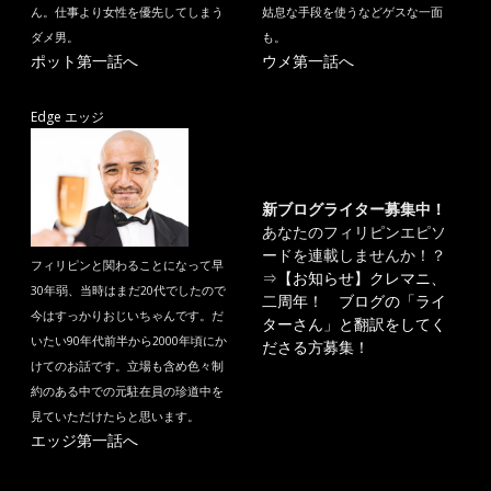
ん。仕事より女性を優先してしまう
姑息な手段を使うなどゲスな一面
ダメ男。
も。
ポット第一話へ
ウメ第一話へ
Edge エッジ
新ブログライター募集中！
あなたのフィリピンエピソ
ードを連載しませんか！？
フィリピンと関わることになって早
⇒
【お知らせ】クレマニ、
30年弱、当時はまだ20代でしたので
二周年！ ブログの「ライ
今はすっかりおじいちゃんです。だ
ターさん」と翻訳をしてく
いたい90年代前半から2000年頃にか
ださる方募集！
けてのお話です。立場も含め色々制
約のある中での元駐在員の珍道中を
見ていただけたらと思います。
エッジ第一話へ