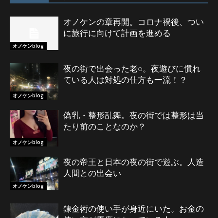
オノケンの章再開。コロナ禍後、つい
に旅行に向けて計画を進める
オノケンblog
夜の街で出会った老○。夜遊びに慣れ
ている人は対処の仕方も一流！？
オノケンblog
偽乳・整形乱舞。夜の街では整形は当
たり前のことなのか？
オノケンblog
夜の帝王と日本の夜の街で遊ぶ。人造
人間との出会い
オノケンblog
錬金術の使い手が身近にいた。お金の