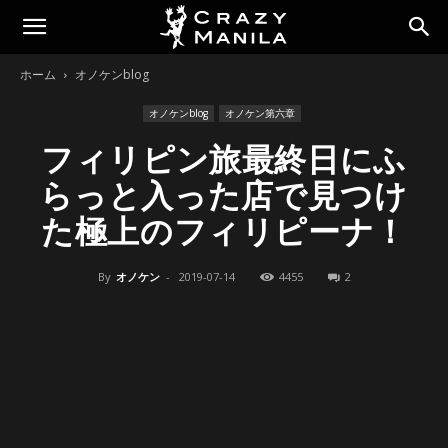
ホーム
オノケンblog
オノケンblog
オノケン第六章
フィリピン旅最終日にふ
らっと入った店で見つけ
た極上のフィリピーナ！
By
オノケン
-
2019-07-14
4455
2