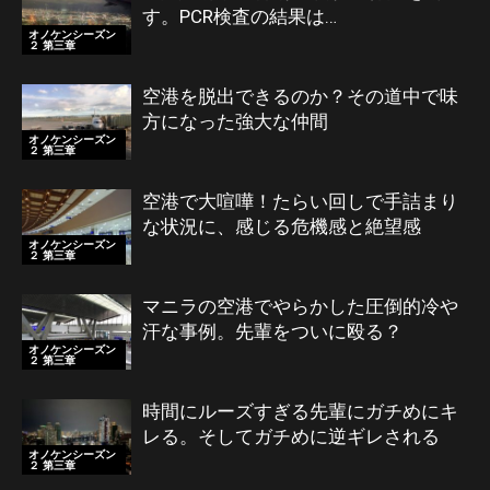
す。PCR検査の結果は…
オノケンシーズン
２ 第三章
空港を脱出できるのか？その道中で味
方になった強大な仲間
オノケンシーズン
２ 第三章
空港で大喧嘩！たらい回しで手詰まり
な状況に、感じる危機感と絶望感
オノケンシーズン
２ 第三章
マニラの空港でやらかした圧倒的冷や
汗な事例。先輩をついに殴る？
オノケンシーズン
２ 第三章
時間にルーズすぎる先輩にガチめにキ
レる。そしてガチめに逆ギレされる
オノケンシーズン
２ 第三章