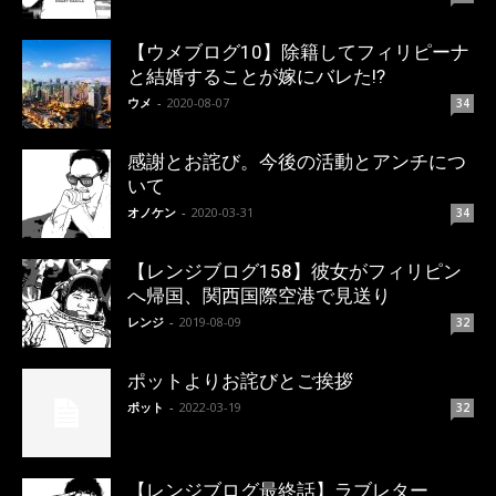
【ウメブログ10】除籍してフィリピーナ
と結婚することが嫁にバレた!?
ウメ
-
2020-08-07
34
感謝とお詫び。今後の活動とアンチにつ
いて
オノケン
-
2020-03-31
34
【レンジブログ158】彼女がフィリピン
へ帰国、関西国際空港で見送り
レンジ
-
2019-08-09
32
ポットよりお詫びとご挨拶
ポット
-
2022-03-19
32
【レンジブログ最終話】ラブレター