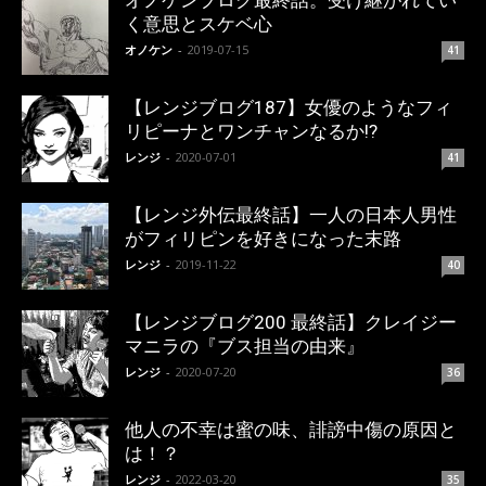
オノケンブログ最終話。受け継がれてい
く意思とスケベ心
オノケン
-
2019-07-15
41
【レンジブログ187】女優のようなフィ
リピーナとワンチャンなるか!?
レンジ
-
2020-07-01
41
【レンジ外伝最終話】一人の日本人男性
がフィリピンを好きになった末路
レンジ
-
2019-11-22
40
【レンジブログ200 最終話】クレイジー
マニラの『ブス担当の由来』
レンジ
-
2020-07-20
36
他人の不幸は蜜の味、誹謗中傷の原因と
は！？
レンジ
-
2022-03-20
35