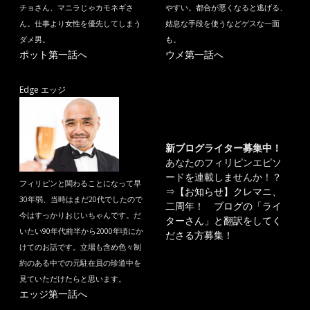
チョさん、マニラじゃカモネギさ
やすい。都合が悪くなると逃げる、
ん。仕事より女性を優先してしまう
姑息な手段を使うなどゲスな一面
ダメ男。
も。
ポット第一話へ
ウメ第一話へ
Edge エッジ
新ブログライター募集中！
あなたのフィリピンエピソ
ードを連載しませんか！？
フィリピンと関わることになって早
⇒
【お知らせ】クレマニ、
30年弱、当時はまだ20代でしたので
二周年！ ブログの「ライ
今はすっかりおじいちゃんです。だ
ターさん」と翻訳をしてく
いたい90年代前半から2000年頃にか
ださる方募集！
けてのお話です。立場も含め色々制
約のある中での元駐在員の珍道中を
見ていただけたらと思います。
エッジ第一話へ