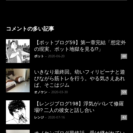
コメントの多い記事
【ポットブログ59】第一章完結「想定外
の現実、ポット地獄を見る!?」
ポット
-
2020-06-20
60
いきなり最終回。幼いフィリピーナと遊
びながら筋トレを行う。やる気さえあれ
ば、そこはジム
オノケン
-
2020-03-30
59
【レンジブログ198】浮気がバレて修羅
場!? 二人の彼女と話し合い
レンジ
-
2020-07-16
42