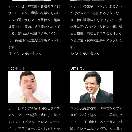
オノケンは日本で働く普通の３０代
オノケンの先輩、レンジ。あるきっ
サラリーマン。職場の先輩であるレ
かけからマニラを訪れるようにな
ンジの誘いからマニラ旅行へ。趣味
り、後に現地法人を持つまでに。実
は筋トレ、筋肉こそ正義だと思って
体験に基づいたフィリピンの闇、貧
いる。旅行記や恋愛ネタをメイン
困と格差、現地ビジネスなどオノケ
に、英会話の上達方法等もアップし
ンとは違う視点の記事をアップしま
ます。
す。
オノケン第一話へ
レンジ第一話へ
Pot ポット
Ume ウメ
ポットはアジアを駆け回るビジネス
ウメは元経営者で、30年前からフィ
マン。タイでの起業に成功し、続い
リピンへ通う超ベテラン。早期リタ
てはフィリピンへ。クレマニのカモ
イア、二度の離婚、ネトゲ廃人も経
担当。アラフォー。日本じゃシャッ
験。クレマニのホレ担当。人に惚れ