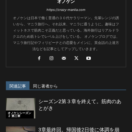
オノケン
https://crazy-manila.com
オノケンは日本で働く普通の３０代サラリーマン。先輩レンジの誘
いから、マニラ旅行へ。それ以来、マニラに通うように。趣味はフ
ィットネスで筋肉こそ正義だと思っている。海外旅行はリアルドラ
クエのため筋トレでレベル上げをしている。 オノケンブログでは、
マニラ旅行記やフィリピーナとの恋愛をメインに、英会話の上達方
法などを記事としてアップしていきます。
関連記事
同じ著者から
シーズン2第３章を終えて。筋肉のあ
とがき
オノケンシーズン
２ 第三章
3章最終回。帰国後2日後に体調を崩