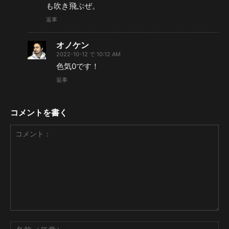
も吹き飛ぶぜ。
返事
オノケン
2022-10-12 で 10:12 AM
色気0です！
返事
コメントを書く