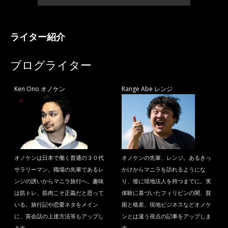
ライター紹介
ブログライター
Ken Ono オノケン
Range Abe レンジ
オノケンは日本で働く普通の３０代
オノケンの先輩、レンジ。あるきっ
サラリーマン。職場の先輩であるレ
かけからマニラを訪れるようにな
ンジの誘いからマニラ旅行へ。趣味
り、後に現地法人を持つまでに。実
は筋トレ、筋肉こそ正義だと思って
体験に基づいたフィリピンの闇、貧
いる。旅行記や恋愛ネタをメイン
困と格差、現地ビジネスなどオノケ
に、英会話の上達方法等もアップし
ンとは違う視点の記事をアップしま
ます。
す。