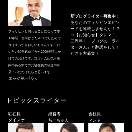
新ブログライター募集中！
あなたのフィリピンエピソ
ードを連載しませんか！？
フィリピンと関わることになって早
⇒
【お知らせ】クレマニ、
30年弱、当時はまだ20代でしたので
二周年！ ブログの「ライ
今はすっかりおじいちゃんです。だ
ターさん」と翻訳をしてく
いたい90年代前半から2000年頃にか
ださる方募集！
けてのお話です。立場も含め色々制
約のある中での元駐在員の珍道中を
見ていただけたらと思います。
エッジ第一話へ
トピックスライター
駐在員
経営者
会社員
ダイスケ
ちーちゃん
マシャ