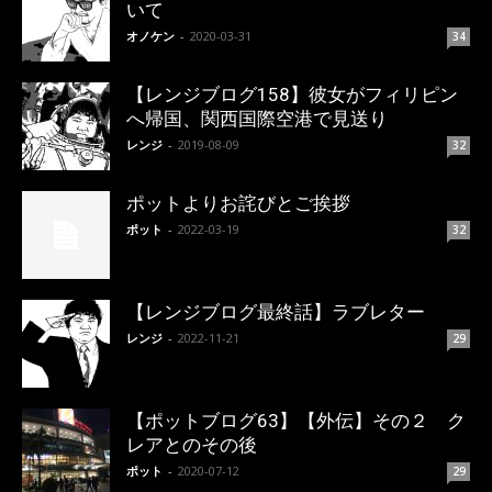
いて
オノケン
-
2020-03-31
34
【レンジブログ158】彼女がフィリピン
へ帰国、関西国際空港で見送り
レンジ
-
2019-08-09
32
ポットよりお詫びとご挨拶
ポット
-
2022-03-19
32
【レンジブログ最終話】ラブレター
レンジ
-
2022-11-21
29
【ポットブログ63】【外伝】その２ ク
レアとのその後
ポット
-
2020-07-12
29