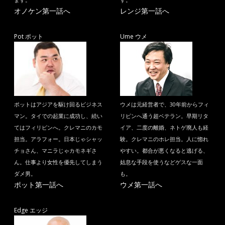
オノケン第一話へ
レンジ第一話へ
Pot ポット
Ume ウメ
ポットはアジアを駆け回るビジネス
ウメは元経営者で、30年前からフィ
マン。タイでの起業に成功し、続い
リピンへ通う超ベテラン。早期リタ
てはフィリピンへ。クレマニのカモ
イア、二度の離婚、ネトゲ廃人も経
担当。アラフォー。日本じゃシャッ
験。クレマニのホレ担当。人に惚れ
チョさん、マニラじゃカモネギさ
やすい。都合が悪くなると逃げる、
ん。仕事より女性を優先してしまう
姑息な手段を使うなどゲスな一面
ダメ男。
も。
ポット第一話へ
ウメ第一話へ
Edge エッジ