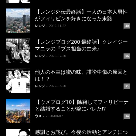
【レンジ外伝最終話】一人の日本人男性
がフィリピンを好きになった末路
レンジ
-
2019-11-22
40
【レンジブログ200 最終話】クレイジー
マニラの『ブス担当の由来』
レンジ
-
2020-07-20
36
他人の不幸は蜜の味、誹謗中傷の原因と
は！？
レンジ
-
2022-03-20
35
【ウメブログ10】除籍してフィリピーナ
と結婚することが嫁にバレた!?
ウメ
-
2020-08-07
34
感謝とお詫び。今後の活動とアンチにつ