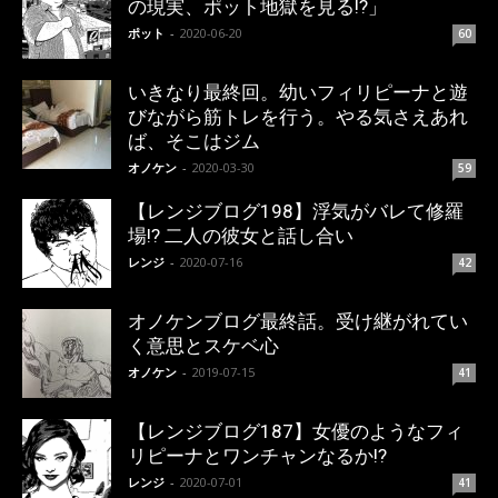
の現実、ポット地獄を見る!?」
ポット
-
2020-06-20
60
いきなり最終回。幼いフィリピーナと遊
びながら筋トレを行う。やる気さえあれ
ば、そこはジム
オノケン
-
2020-03-30
59
【レンジブログ198】浮気がバレて修羅
場!? 二人の彼女と話し合い
レンジ
-
2020-07-16
42
オノケンブログ最終話。受け継がれてい
く意思とスケベ心
オノケン
-
2019-07-15
41
【レンジブログ187】女優のようなフィ
リピーナとワンチャンなるか!?
レンジ
-
2020-07-01
41