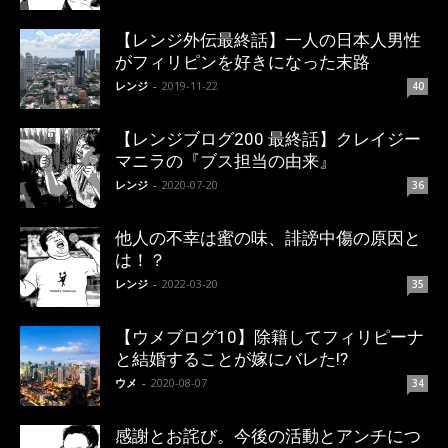
【レンジ外伝最終話】一人の日本人男性
がフィリピンを好きになった末路
レンジ
-
2019-11-22
40
【レンジブログ200 最終話】クレイジー
マニラの『ブス担当の由来』
レンジ
-
2020-07-20
36
他人の不幸は蜜の味、誹謗中傷の原因と
は！？
レンジ
-
2022-03-20
35
【ウメブログ10】除籍してフィリピーナ
と結婚することが嫁にバレた!?
ウメ
-
2020-08-07
34
感謝とお詫び。今後の活動とアンチにつ