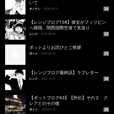
いて
オノケン
-
2020-03-31
34
【レンジブログ158】彼女がフィリピン
へ帰国、関西国際空港で見送り
レンジ
-
2019-08-09
32
ポットよりお詫びとご挨拶
ポット
-
2022-03-19
32
【レンジブログ最終話】ラブレター
レンジ
-
2022-11-21
29
【ポットブログ63】【外伝】その２ ク
レアとのその後
ポット
-
2020-07-12
29