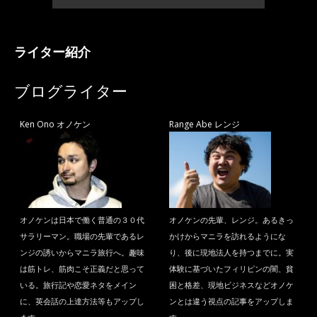
ライター紹介
ブログライター
Ken Ono オノケン
Range Abe レンジ
オノケンは日本で働く普通の３０代
オノケンの先輩、レンジ。あるきっ
サラリーマン。職場の先輩であるレ
かけからマニラを訪れるようにな
ンジの誘いからマニラ旅行へ。趣味
り、後に現地法人を持つまでに。実
は筋トレ、筋肉こそ正義だと思って
体験に基づいたフィリピンの闇、貧
いる。旅行記や恋愛ネタをメイン
困と格差、現地ビジネスなどオノケ
に、英会話の上達方法等もアップし
ンとは違う視点の記事をアップしま