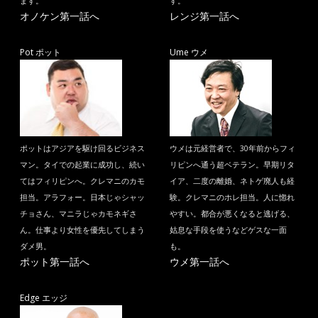
ます。
す。
オノケン第一話へ
レンジ第一話へ
Pot ポット
Ume ウメ
ポットはアジアを駆け回るビジネス
ウメは元経営者で、30年前からフィ
マン。タイでの起業に成功し、続い
リピンへ通う超ベテラン。早期リタ
てはフィリピンへ。クレマニのカモ
イア、二度の離婚、ネトゲ廃人も経
担当。アラフォー。日本じゃシャッ
験。クレマニのホレ担当。人に惚れ
チョさん、マニラじゃカモネギさ
やすい。都合が悪くなると逃げる、
ん。仕事より女性を優先してしまう
姑息な手段を使うなどゲスな一面
ダメ男。
も。
ポット第一話へ
ウメ第一話へ
Edge エッジ