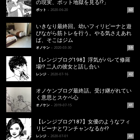
の現実、ポット地獄を見る!?」
ポット
-
2020-06-20
60
いきなり最終回。幼いフィリピーナと遊
びながら筋トレを行う。やる気さえあれ
ば、そこはジム
オノケン
-
2020-03-30
59
【レンジブログ198】浮気がバレて修羅
場!? 二人の彼女と話し合い
レンジ
-
2020-07-16
42
オノケンブログ最終話。受け継がれてい
く意思とスケベ心
オノケン
-
2019-07-15
41
【レンジブログ187】女優のようなフィ
リピーナとワンチャンなるか!?
レンジ
-
2020-07-01
41