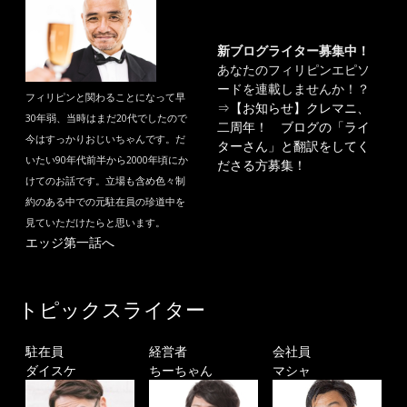
新ブログライター募集中！
あなたのフィリピンエピソ
ードを連載しませんか！？
フィリピンと関わることになって早
⇒
【お知らせ】クレマニ、
30年弱、当時はまだ20代でしたので
二周年！ ブログの「ライ
今はすっかりおじいちゃんです。だ
ターさん」と翻訳をしてく
いたい90年代前半から2000年頃にか
ださる方募集！
けてのお話です。立場も含め色々制
約のある中での元駐在員の珍道中を
見ていただけたらと思います。
エッジ第一話へ
トピックスライター
駐在員
経営者
会社員
ダイスケ
ちーちゃん
マシャ