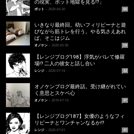
の現実、ポット地獄を見る!?」
ポット
-
2020-06-20
60
いきなり最終回。幼いフィリピーナと遊
びながら筋トレを行う。やる気さえあれ
ば、そこはジム
オノケン
-
2020-03-30
59
【レンジブログ198】浮気がバレて修羅
場!? 二人の彼女と話し合い
レンジ
-
2020-07-16
42
オノケンブログ最終話。受け継がれてい
く意思とスケベ心
オノケン
-
2019-07-15
41
【レンジブログ187】女優のようなフィ
リピーナとワンチャンなるか!?
レンジ
-
2020-07-01
41