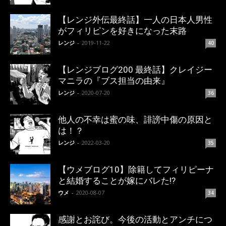
【レンジ外伝最終話】一人の日本人男性
がフィリピンを好きになった末路
レンジ
-
2019-11-22
40
【レンジブログ200 最終話】クレイジー
マニラの『ブス担当の由来』
レンジ
-
2020-07-20
36
他人の不幸は蜜の味、誹謗中傷の原因と
は！？
レンジ
-
2022-03-20
35
【ウメブログ10】除籍してフィリピーナ
と結婚することが嫁にバレた!?
ウメ
-
2020-08-07
34
感謝とお詫び。今後の活動とアンチにつ