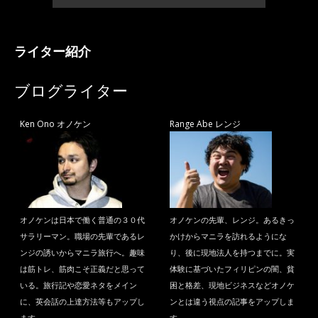
ライター紹介
ブログライター
Ken Ono オノケン
Range Abe レンジ
オノケンは日本で働く普通の３０代
オノケンの先輩、レンジ。あるきっ
サラリーマン。職場の先輩であるレ
かけからマニラを訪れるようにな
ンジの誘いからマニラ旅行へ。趣味
り、後に現地法人を持つまでに。実
は筋トレ、筋肉こそ正義だと思って
体験に基づいたフィリピンの闇、貧
いる。旅行記や恋愛ネタをメイン
困と格差、現地ビジネスなどオノケ
に、英会話の上達方法等もアップし
ンとは違う視点の記事をアップしま