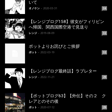
いて
オノケン
-
2020-03-31
34
【レンジブログ158】彼女がフィリピン
へ帰国、関西国際空港で見送り
レンジ
-
2019-08-09
32
ポットよりお詫びとご挨拶
ポット
-
2022-03-19
32
【レンジブログ最終話】ラブレター
レンジ
-
2022-11-21
29
【ポットブログ63】【外伝】その２ ク
レアとのその後
ポット
-
2020-07-12
29