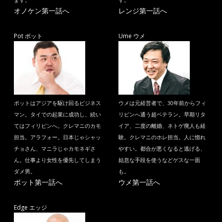
ます。
す。
オノケン第一話へ
レンジ第一話へ
Pot ポット
Ume ウメ
ポットはアジアを駆け回るビジネス
ウメは元経営者で、30年前からフィ
マン。タイでの起業に成功し、続い
リピンへ通う超ベテラン。早期リタ
てはフィリピンへ。クレマニのカモ
イア、二度の離婚、ネトゲ廃人も経
担当。アラフォー。日本じゃシャッ
験。クレマニのホレ担当。人に惚れ
チョさん、マニラじゃカモネギさ
やすい。都合が悪くなると逃げる、
ん。仕事より女性を優先してしまう
姑息な手段を使うなどゲスな一面
ダメ男。
も。
ポット第一話へ
ウメ第一話へ
Edge エッジ