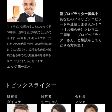
新ブログライター募集中！
あなたのフィリピンエピソ
ードを連載しませんか！？
フィリピンと関わることになって早
⇒
【お知らせ】クレマニ、
30年弱、当時はまだ20代でしたので
二周年！ ブログの「ライ
今はすっかりおじいちゃんです。だ
ターさん」と翻訳をしてく
いたい90年代前半から2000年頃にか
ださる方募集！
けてのお話です。立場も含め色々制
約のある中での元駐在員の珍道中を
見ていただけたらと思います。
エッジ第一話へ
トピックスライター
駐在員
経営者
会社員
ダイスケ
ちーちゃん
マシャ