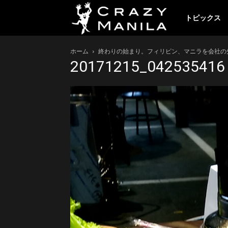
ク
トピックス
ホーム
終わりの始まり。フィリピン、マニラを会社の
レ
20171215_042535416
イ
ジ
ー
マ