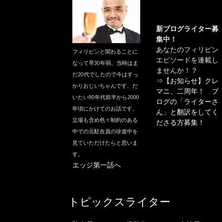
新ブログライター募
集中！
あなたのフィリピン
フィリピンと関わることに
エピソードを連載し
なって早30年弱、当時はま
ませんか！？
だ20代でしたので今はすっ
⇒
【お知らせ】クレ
かりおじいちゃんです。だ
マニ、二周年！ ブ
いたい90年代前半から2000
ログの「ライターさ
年頃にかけてのお話です。
ん」と翻訳をしてく
立場も含め色々制約のある
ださる方募集！
中での元駐在員の珍道中を
見ていただけたらと思いま
す。
エッジ第一話へ
トピックスライター