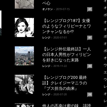
オ
ベ心
オ
オノケン
-
2019-07-15
41
ポ
【レンジブログ187】女優
オ
のようなフィリピーナとワ
オ
ンチャンなるか!?
ポ
レンジ
-
2020-07-01
41
オ
【レンジ外伝最終話】一人
ポ
の日本人男性がフィリピン
オ
を好きになった末路
ウ
レンジ
-
2019-11-22
40
エ
【レンジブログ200 最終
ウ
話】クレイジーマニラの
レ
『ブス担当の由来』
オ
レンジ
-
2020-07-20
36
レ
他人の不幸は蜜の味、誹謗