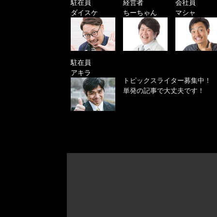
駐在員
経営者
会社員
ダイスケ
ちーちゃん
マシャ
駐在員
アキラ
トピックスライター募集中！
単発の記事で大丈夫です！