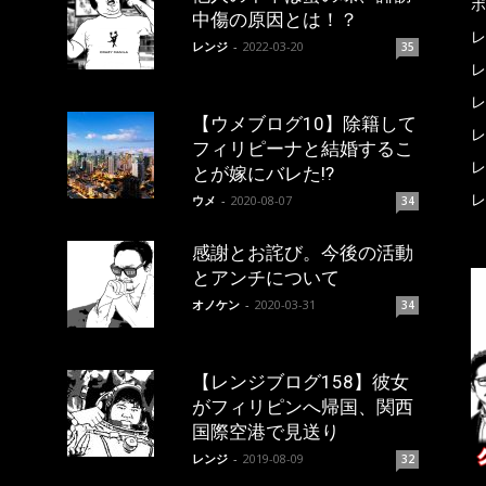
ポ
中傷の原因とは！？
レ
レンジ
-
2022-03-20
35
レ
レ
【ウメブログ10】除籍して
レ
フィリピーナと結婚するこ
レ
とが嫁にバレた!?
レ
ウメ
-
2020-08-07
34
感謝とお詫び。今後の活動
とアンチについて
オノケン
-
2020-03-31
34
【レンジブログ158】彼女
がフィリピンへ帰国、関西
国際空港で見送り
レンジ
-
2019-08-09
32