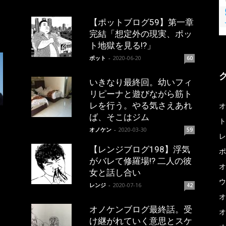
【ポットブログ59】第一章
完結「想定外の現実、ポッ
ト地獄を見る!?」
ポット
-
2020-06-20
60
いきなり最終回。幼いフィ
リピーナと遊びながら筋ト
レを行う。やる気さえあれ
オ
ば、そこはジム
ト
オノケン
-
2020-03-30
59
レ
【レンジブログ198】浮気
ポ
がバレて修羅場!? 二人の彼
オ
女と話し合い
ウ
レンジ
-
2020-07-16
42
オ
オノケンブログ最終話。受
オ
け継がれていく意思とスケ