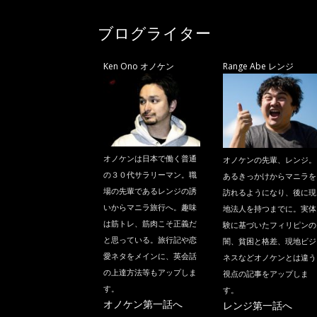
ブログライター
Ken Ono オノケン
Range Abe レンジ
オノケンは日本で働く普通
オノケンの先輩、レンジ。
の３０代サラリーマン。職
あるきっかけからマニラを
場の先輩であるレンジの誘
訪れるようになり、後に現
いからマニラ旅行へ。趣味
地法人を持つまでに。実体
は筋トレ、筋肉こそ正義だ
験に基づいたフィリピンの
と思っている。旅行記や恋
闇、貧困と格差、現地ビジ
愛ネタをメインに、英会話
ネスなどオノケンとは違う
の上達方法等もアップしま
視点の記事をアップしま
す。
す。
オノケン第一話へ
レンジ第一話へ