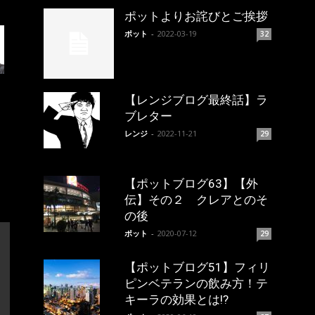
ポットよりお詫びとご挨拶
ポット
-
2022-03-19
32
【レンジブログ最終話】ラ
ブレター
レンジ
-
2022-11-21
29
【ポットブログ63】【外
伝】その２ クレアとのそ
の後
ポット
-
2020-07-12
29
【ポットブログ51】フィリ
ピンベテランの飲み方！テ
キーラの効果とは!?