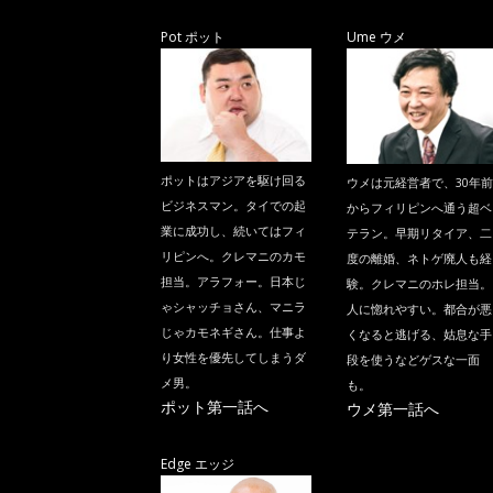
Pot ポット
Ume ウメ
ポットはアジアを駆け回る
ウメは元経営者で、30年前
ビジネスマン。タイでの起
からフィリピンへ通う超ベ
業に成功し、続いてはフィ
テラン。早期リタイア、二
リピンへ。クレマニのカモ
度の離婚、ネトゲ廃人も経
担当。アラフォー。日本じ
験。クレマニのホレ担当。
ゃシャッチョさん、マニラ
人に惚れやすい。都合が悪
じゃカモネギさん。仕事よ
くなると逃げる、姑息な手
り女性を優先してしまうダ
段を使うなどゲスな一面
メ男。
も。
ポット第一話へ
ウメ第一話へ
Edge エッジ