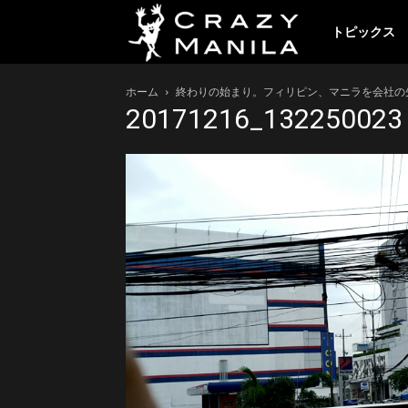
ク
トピックス
ホーム
終わりの始まり。フィリピン、マニラを会社の
レ
20171216_132250023
イ
ジ
ー
マ