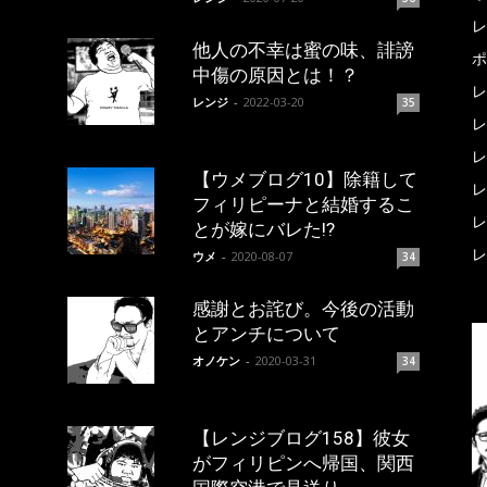
レ
他人の不幸は蜜の味、誹謗
ポ
中傷の原因とは！？
レ
レンジ
-
2022-03-20
35
レ
レ
【ウメブログ10】除籍して
レ
フィリピーナと結婚するこ
レ
とが嫁にバレた!?
レ
ウメ
-
2020-08-07
34
感謝とお詫び。今後の活動
とアンチについて
オノケン
-
2020-03-31
34
【レンジブログ158】彼女
がフィリピンへ帰国、関西