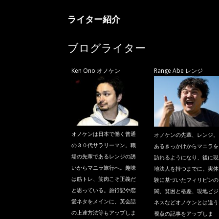
ライター紹介
ブログライター
Ken Ono オノケン
Range Abe レンジ
オノケンは日本で働く普通
オノケンの先輩、レンジ。
の３０代サラリーマン。職
あるきっかけからマニラを
場の先輩であるレンジの誘
訪れるようになり、後に現
いからマニラ旅行へ。趣味
地法人を持つまでに。実体
は筋トレ、筋肉こそ正義だ
験に基づいたフィリピンの
と思っている。旅行記や恋
闇、貧困と格差、現地ビジ
愛ネタをメインに、英会話
ネスなどオノケンとは違う
の上達方法等もアップしま
視点の記事をアップしま