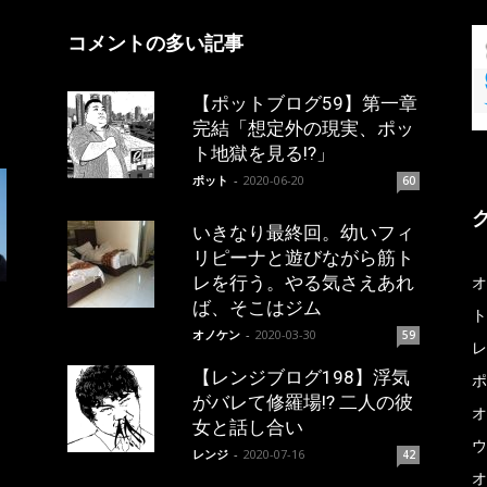
コメントの多い記事
【ポットブログ59】第一章
完結「想定外の現実、ポッ
ト地獄を見る!?」
ポット
-
2020-06-20
60
いきなり最終回。幼いフィ
リピーナと遊びながら筋ト
レを行う。やる気さえあれ
オ
ば、そこはジム
ト
オノケン
-
2020-03-30
59
レ
【レンジブログ198】浮気
ポ
がバレて修羅場!? 二人の彼
オ
女と話し合い
ウ
レンジ
-
2020-07-16
42
オ