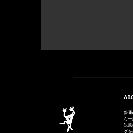
AB
普通
ら一
説風
グを