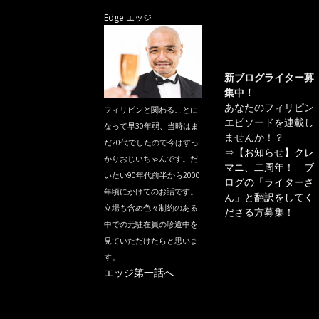
Edge エッジ
新ブログライター募
集中！
あなたのフィリピン
フィリピンと関わることに
エピソードを連載し
なって早30年弱、当時はま
ませんか！？
だ20代でしたので今はすっ
⇒
【お知らせ】クレ
かりおじいちゃんです。だ
マニ、二周年！ ブ
いたい90年代前半から2000
ログの「ライターさ
年頃にかけてのお話です。
ん」と翻訳をしてく
立場も含め色々制約のある
ださる方募集！
中での元駐在員の珍道中を
見ていただけたらと思いま
す。
エッジ第一話へ