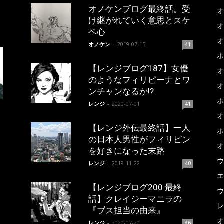
オノケンブログ最終話。受
オ
け継がれていく意思とスケ
オ
ベ心
オ
オノケン
-
2019-07-15
41
ポ
【レンジブログ187】女優
オ
のようなフィリピーナとワ
オ
ンチャンなるか!?
ポ
レンジ
-
2020-07-01
41
オ
【レンジ外伝最終話】一人
ポ
の日本人男性がフィリピン
オ
を好きになった末路
ウ
レンジ
-
2019-11-22
40
エ
【レンジブログ200 最終
ウ
話】クレイジーマニラの
レ
『ブス担当の由来』
オ
レンジ
-
2020-07-20
36