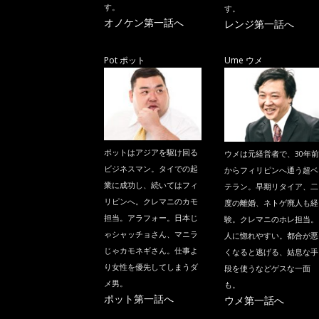
す。
す。
オノケン第一話へ
レンジ第一話へ
Pot ポット
Ume ウメ
ポットはアジアを駆け回る
ウメは元経営者で、30年前
ビジネスマン。タイでの起
からフィリピンへ通う超ベ
業に成功し、続いてはフィ
テラン。早期リタイア、二
リピンへ。クレマニのカモ
度の離婚、ネトゲ廃人も経
担当。アラフォー。日本じ
験。クレマニのホレ担当。
ゃシャッチョさん、マニラ
人に惚れやすい。都合が悪
じゃカモネギさん。仕事よ
くなると逃げる、姑息な手
り女性を優先してしまうダ
段を使うなどゲスな一面
メ男。
も。
ポット第一話へ
ウメ第一話へ