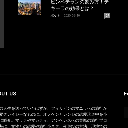
ピンベテランの飲み方！テ
キーラの効果とは!?
ポット
-
2020-06-10
27
OUT US
F
の人生を送っていたはずが、フィリピンのマニラへの旅行か
変クレイジーなものに。オノケンとレンジの恋愛珍道中を小
に紹介。マラテやマカティ、アンヘレスへの実際の旅行ブロ
基に、女性との恋愛や旅行小ネタ、夜遊びの方法、現地での