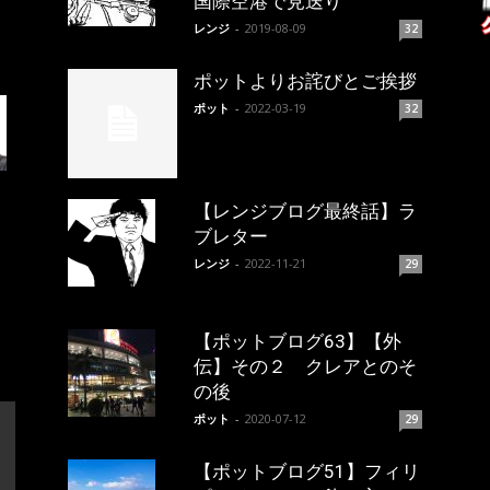
国際空港で見送り
レンジ
-
2019-08-09
32
ポットよりお詫びとご挨拶
ポット
-
2022-03-19
32
【レンジブログ最終話】ラ
ブレター
レンジ
-
2022-11-21
29
【ポットブログ63】【外
伝】その２ クレアとのそ
の後
ポット
-
2020-07-12
29
【ポットブログ51】フィリ