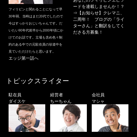
ードを連載しませんか！？
フィリピンと関わることになって早
⇒
【お知らせ】クレマニ、
30年弱、当時はまだ20代でしたので
二周年！ ブログの「ライ
今はすっかりおじいちゃんです。だ
ターさん」と翻訳をしてく
いたい90年代前半から2000年頃にか
ださる方募集！
けてのお話です。立場も含め色々制
約のある中での元駐在員の珍道中を
見ていただけたらと思います。
エッジ第一話へ
トピックスライター
駐在員
経営者
会社員
ダイスケ
ちーちゃん
マシャ