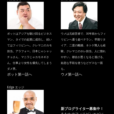
ポットはアジアを駆け回るビジネス
ウメは元経営者で、30年前からフィ
マン。タイでの起業に成功し、続い
リピンへ通う超ベテラン。早期リタ
てはフィリピンへ。クレマニのカモ
イア、二度の離婚、ネトゲ廃人も経
担当。アラフォー。日本じゃシャッ
験。クレマニのホレ担当。人に惚れ
チョさん、マニラじゃカモネギさ
やすい。都合が悪くなると逃げる、
ん。仕事より女性を優先してしまう
姑息な手段を使うなどゲスな一面
ダメ男。
も。
ポット第一話へ
ウメ第一話へ
Edge エッジ
新ブログライター募集中！
あなたのフィリピンエピソ