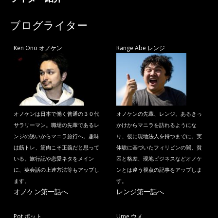
ブログライター
Ken Ono オノケン
Range Abe レンジ
オノケンは日本で働く普通の３０代
オノケンの先輩、レンジ。あるきっ
サラリーマン。職場の先輩であるレ
かけからマニラを訪れるようにな
ンジの誘いからマニラ旅行へ。趣味
り、後に現地法人を持つまでに。実
は筋トレ、筋肉こそ正義だと思って
体験に基づいたフィリピンの闇、貧
いる。旅行記や恋愛ネタをメイン
困と格差、現地ビジネスなどオノケ
に、英会話の上達方法等もアップし
ンとは違う視点の記事をアップしま
ます。
す。
オノケン第一話へ
レンジ第一話へ
Pot ポット
Ume ウメ