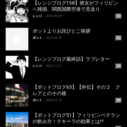
【レンジブログ158】彼女がフィリピン
へ帰国、関西国際空港で見送り
レンジ
-
2019-08-09
32
ポットよりお詫びとご挨拶
ポット
-
2022-03-19
32
【レンジブログ最終話】ラブレター
レンジ
-
2022-11-21
29
【ポットブログ63】【外伝】その２ ク
レアとのその後
ポット
-
2020-07-12
29
【ポットブログ51】フィリピンベテラン
の飲み方！テキーラの効果とは!?