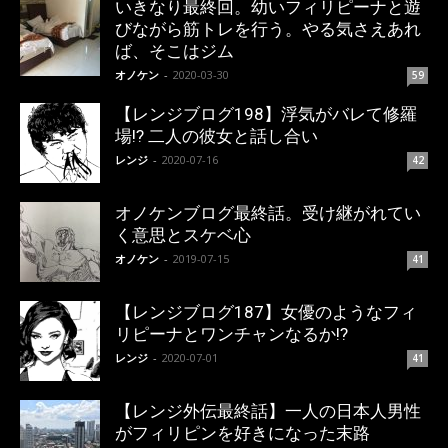
いきなり最終回。幼いフィリピーナと遊
びながら筋トレを行う。やる気さえあれ
ば、そこはジム
オノケン
-
2020-03-30
59
【レンジブログ198】浮気がバレて修羅
場!? 二人の彼女と話し合い
レンジ
-
2020-07-16
42
オノケンブログ最終話。受け継がれてい
く意思とスケベ心
オノケン
-
2019-07-15
41
【レンジブログ187】女優のようなフィ
リピーナとワンチャンなるか!?
レンジ
-
2020-07-01
41
【レンジ外伝最終話】一人の日本人男性
がフィリピンを好きになった末路