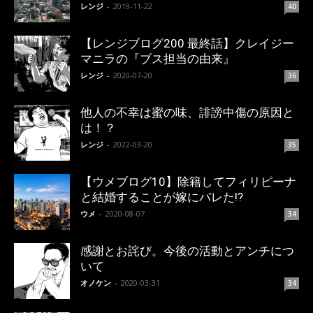
レンジ
-
2019-11-22
40
【レンジブログ200 最終話】クレイジー
マニラの『ブス担当の由来』
レンジ
-
2020-07-20
36
他人の不幸は蜜の味、誹謗中傷の原因と
は！？
レンジ
-
2022-03-20
35
【ウメブログ10】除籍してフィリピーナ
と結婚することが嫁にバレた!?
ウメ
-
2020-08-07
34
感謝とお詫び。今後の活動とアンチにつ
いて
オノケン
-
2020-03-31
34