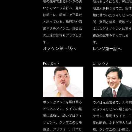
場の先輩であるレンジの誘
訪れるようになり、後に現
いからマニラ旅行へ。趣味
地法人を持つまでに。実体
は筋トレ、筋肉こそ正義だ
験に基づいたフィリピンの
と思っている。旅行記や恋
闇、貧困と格差、現地ビジ
愛ネタをメインに、英会話
ネスなどオノケンとは違う
の上達方法等もアップしま
視点の記事をアップしま
す。
す。
オノケン第一話へ
レンジ第一話へ
Pot ポット
Ume ウメ
ポットはアジアを駆け回る
ウメは元経営者で、30年前
ビジネスマン。タイでの起
からフィリピンへ通う超ベ
業に成功し、続いてはフィ
テラン。早期リタイア、二
リピンへ。クレマニのカモ
度の離婚、ネトゲ廃人も経
担当。アラフォー。日本じ
験。クレマニのホレ担当。