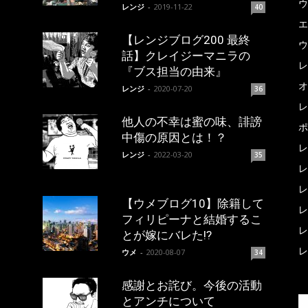
ウ
レンジ
-
2019-11-22
40
エ
【レンジブログ200 最終
ウ
話】クレイジーマニラの
レ
『ブス担当の由来』
オ
レンジ
-
2020-07-20
36
レ
他人の不幸は蜜の味、誹謗
ポ
中傷の原因とは！？
レ
レンジ
-
2022-03-20
35
レ
レ
【ウメブログ10】除籍して
レ
フィリピーナと結婚するこ
レ
とが嫁にバレた!?
レ
ウメ
-
2020-08-07
34
感謝とお詫び。今後の活動
とアンチについて