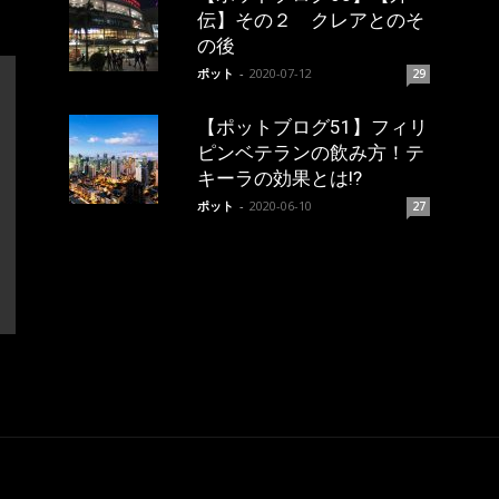
伝】その２ クレアとのそ
の後
ポット
-
2020-07-12
29
【ポットブログ51】フィリ
ピンベテランの飲み方！テ
キーラの効果とは!?
ポット
-
2020-06-10
27