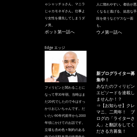
ゃシャッチョさん、マニラ
人に惚れやすい。都合が悪
じゃカモネギさん。仕事よ
くなると逃げる、姑息な手
り女性を優先してしまうダ
段を使うなどゲスな一面
メ男。
も。
ポット第一話へ
ウメ第一話へ
Edge エッジ
新ブログライター募
集中！
あなたのフィリピン
フィリピンと関わることに
エピソードを連載し
なって早30年弱、当時はま
ませんか！？
だ20代でしたので今はすっ
⇒
【お知らせ】クレ
かりおじいちゃんです。だ
マニ、二周年！ ブ
いたい90年代前半から2000
ログの「ライターさ
年頃にかけてのお話です。
ん」と翻訳をしてく
立場も含め色々制約のある
ださる方募集！
中での元駐在員の珍道中を