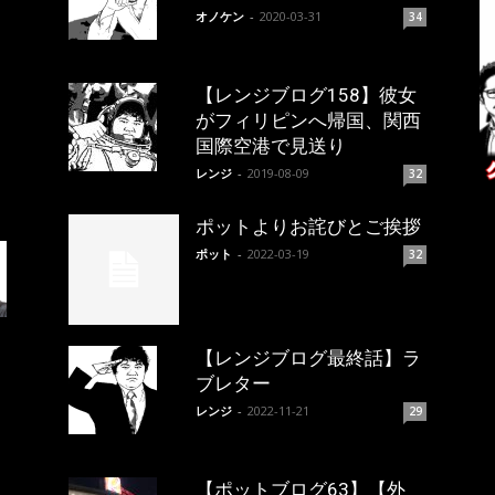
オノケン
-
2020-03-31
34
【レンジブログ158】彼女
がフィリピンへ帰国、関西
国際空港で見送り
レンジ
-
2019-08-09
32
ポットよりお詫びとご挨拶
ポット
-
2022-03-19
32
【レンジブログ最終話】ラ
ブレター
レンジ
-
2022-11-21
29
【ポットブログ63】【外