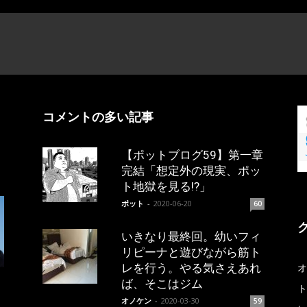
コメントの多い記事
【ポットブログ59】第一章
完結「想定外の現実、ポッ
ト地獄を見る!?」
ポット
-
2020-06-20
60
いきなり最終回。幼いフィ
リピーナと遊びながら筋ト
レを行う。やる気さえあれ
オ
ば、そこはジム
ト
オノケン
-
2020-03-30
59