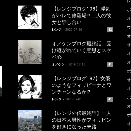
レ
【レンジブログ198】浮気
ポ
がバレて修羅場!? 二人の彼
オ
女と話し合い
ウ
レンジ
-
2020-07-16
42
オ
オノケンブログ最終話。受
オ
け継がれていく意思とスケ
オ
ベ心
オ
オノケン
-
2019-07-15
41
ポ
【レンジブログ187】女優
オ
のようなフィリピーナとワ
オ
ンチャンなるか!?
ポ
レンジ
-
2020-07-01
41
オ
【レンジ外伝最終話】一人
ポ
の日本人男性がフィリピン
オ
を好きになった末路