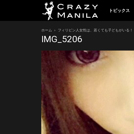
ク
トピックス
ホーム
フィリピン人女性は、若くても子どもがいる！？ＫＴ
レ
IMG_5206
イ
ジ
ー
マ