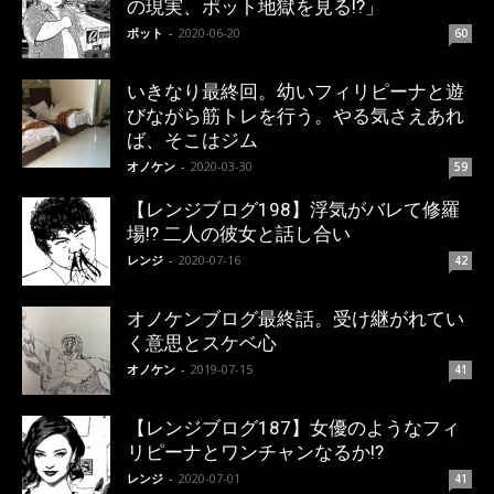
の現実、ポット地獄を見る!?」
ポット
-
2020-06-20
60
いきなり最終回。幼いフィリピーナと遊
びながら筋トレを行う。やる気さえあれ
ば、そこはジム
オノケン
-
2020-03-30
59
【レンジブログ198】浮気がバレて修羅
場!? 二人の彼女と話し合い
レンジ
-
2020-07-16
42
オノケンブログ最終話。受け継がれてい
く意思とスケベ心
オノケン
-
2019-07-15
41
【レンジブログ187】女優のようなフィ
リピーナとワンチャンなるか!?
レンジ
-
2020-07-01
41