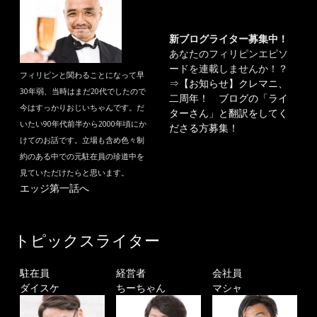
新ブログライター募集中！
あなたのフィリピンエピソ
ードを連載しませんか！？
フィリピンと関わることになって早
⇒
【お知らせ】クレマニ、
30年弱、当時はまだ20代でしたので
二周年！ ブログの「ライ
今はすっかりおじいちゃんです。だ
ターさん」と翻訳をしてく
いたい90年代前半から2000年頃にか
ださる方募集！
けてのお話です。立場も含め色々制
約のある中での元駐在員の珍道中を
見ていただけたらと思います。
エッジ第一話へ
トピックスライター
駐在員
経営者
会社員
ダイスケ
ちーちゃん
マシャ