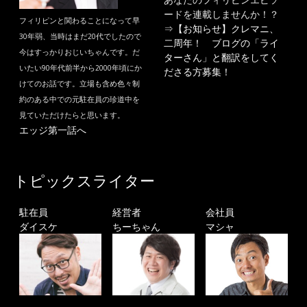
ードを連載しませんか！？
フィリピンと関わることになって早
⇒
【お知らせ】クレマニ、
30年弱、当時はまだ20代でしたので
二周年！ ブログの「ライ
今はすっかりおじいちゃんです。だ
ターさん」と翻訳をしてく
いたい90年代前半から2000年頃にか
ださる方募集！
けてのお話です。立場も含め色々制
約のある中での元駐在員の珍道中を
見ていただけたらと思います。
エッジ第一話へ
トピックスライター
駐在員
経営者
会社員
ダイスケ
ちーちゃん
マシャ