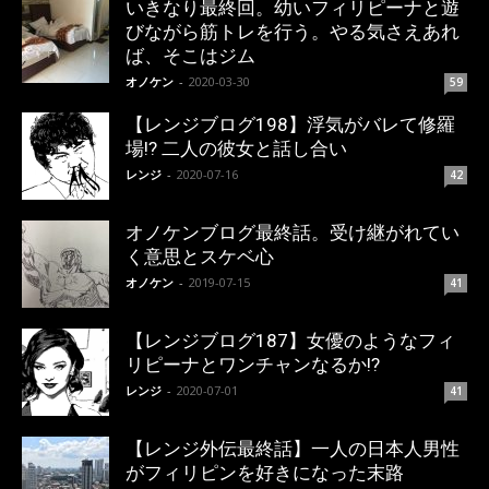
いきなり最終回。幼いフィリピーナと遊
びながら筋トレを行う。やる気さえあれ
ば、そこはジム
オノケン
-
2020-03-30
59
【レンジブログ198】浮気がバレて修羅
場!? 二人の彼女と話し合い
レンジ
-
2020-07-16
42
オノケンブログ最終話。受け継がれてい
く意思とスケベ心
オノケン
-
2019-07-15
41
【レンジブログ187】女優のようなフィ
リピーナとワンチャンなるか!?
レンジ
-
2020-07-01
41
【レンジ外伝最終話】一人の日本人男性
がフィリピンを好きになった末路