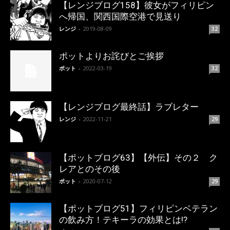
【レンジブログ158】彼女がフィリピン
へ帰国、関西国際空港で見送り
レンジ
-
2019-08-09
32
ポットよりお詫びとご挨拶
ポット
-
2022-03-19
32
【レンジブログ最終話】ラブレター
レンジ
-
2022-11-21
29
【ポットブログ63】【外伝】その２ ク
レアとのその後
ポット
-
2020-07-12
29
【ポットブログ51】フィリピンベテラン
の飲み方！テキーラの効果とは!?