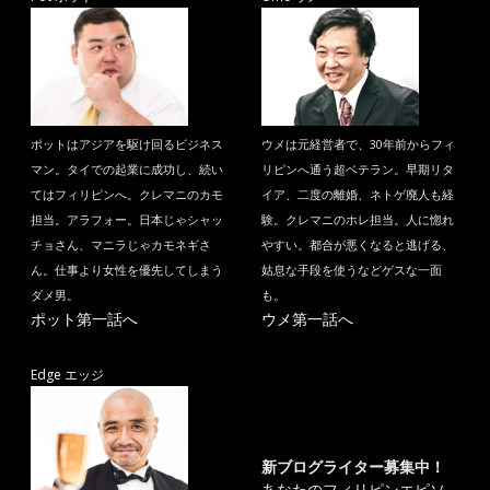
ポットはアジアを駆け回るビジネス
ウメは元経営者で、30年前からフィ
マン。タイでの起業に成功し、続い
リピンへ通う超ベテラン。早期リタ
てはフィリピンへ。クレマニのカモ
イア、二度の離婚、ネトゲ廃人も経
担当。アラフォー。日本じゃシャッ
験。クレマニのホレ担当。人に惚れ
チョさん、マニラじゃカモネギさ
やすい。都合が悪くなると逃げる、
ん。仕事より女性を優先してしまう
姑息な手段を使うなどゲスな一面
ダメ男。
も。
ポット第一話へ
ウメ第一話へ
Edge エッジ
新ブログライター募集中！
あなたのフィリピンエピソ