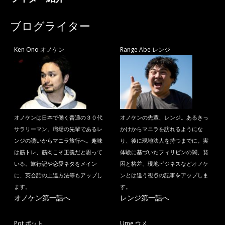
ブログライター
Ken Ono オノケン
Range Abe レンジ
オノケンは日本で働く普通の３０代
オノケンの先輩、レンジ。あるきっ
サラリーマン。職場の先輩であるレ
かけからマニラを訪れるようにな
ンジの誘いからマニラ旅行へ。趣味
り、後に現地法人を持つまでに。実
は筋トレ、筋肉こそ正義だと思って
体験に基づいたフィリピンの闇、貧
いる。旅行記や恋愛ネタをメイン
困と格差、現地ビジネスなどオノケ
に、英会話の上達方法等もアップし
ンとは違う視点の記事をアップしま
ます。
す。
オノケン第一話へ
レンジ第一話へ
Pot ポット
Ume ウメ