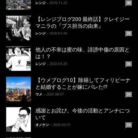
レンジ
-
2019-11-22
40
【レンジブログ200 最終話】クレイジー
マニラの『ブス担当の由来』
レンジ
-
2020-07-20
36
他人の不幸は蜜の味、誹謗中傷の原因と
は！？
レンジ
-
2022-03-20
35
【ウメブログ10】除籍してフィリピーナ
と結婚することが嫁にバレた!?
ウメ
-
2020-08-07
34
感謝とお詫び。今後の活動とアンチにつ
いて
オノケン
-
2020-03-31
34