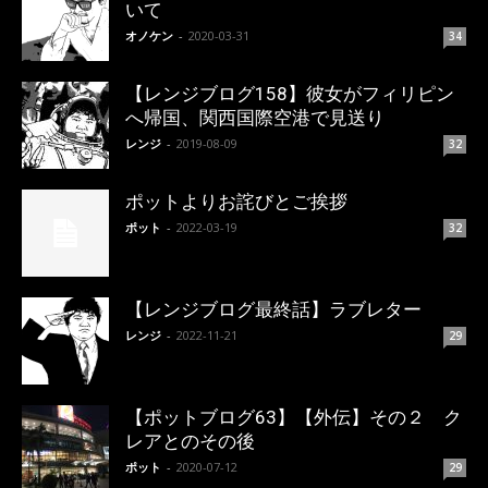
いて
オノケン
-
2020-03-31
34
【レンジブログ158】彼女がフィリピン
へ帰国、関西国際空港で見送り
レンジ
-
2019-08-09
32
ポットよりお詫びとご挨拶
ポット
-
2022-03-19
32
【レンジブログ最終話】ラブレター
レンジ
-
2022-11-21
29
【ポットブログ63】【外伝】その２ ク
レアとのその後
ポット
-
2020-07-12
29