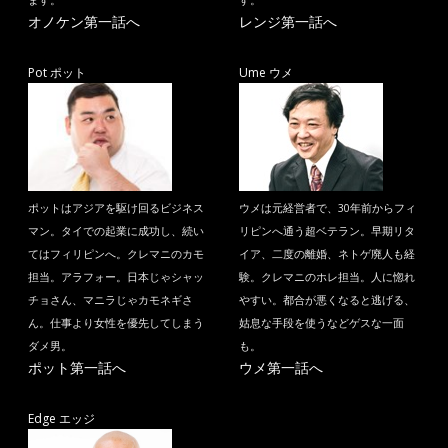
オノケン第一話へ
レンジ第一話へ
Pot ポット
Ume ウメ
ポットはアジアを駆け回るビジネス
ウメは元経営者で、30年前からフィ
マン。タイでの起業に成功し、続い
リピンへ通う超ベテラン。早期リタ
てはフィリピンへ。クレマニのカモ
イア、二度の離婚、ネトゲ廃人も経
担当。アラフォー。日本じゃシャッ
験。クレマニのホレ担当。人に惚れ
チョさん、マニラじゃカモネギさ
やすい。都合が悪くなると逃げる、
ん。仕事より女性を優先してしまう
姑息な手段を使うなどゲスな一面
ダメ男。
も。
ポット第一話へ
ウメ第一話へ
Edge エッジ