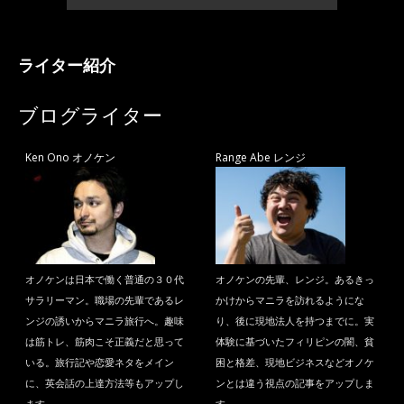
ライター紹介
ブログライター
Ken Ono オノケン
Range Abe レンジ
オノケンは日本で働く普通の３０代
オノケンの先輩、レンジ。あるきっ
サラリーマン。職場の先輩であるレ
かけからマニラを訪れるようにな
ンジの誘いからマニラ旅行へ。趣味
り、後に現地法人を持つまでに。実
は筋トレ、筋肉こそ正義だと思って
体験に基づいたフィリピンの闇、貧
いる。旅行記や恋愛ネタをメイン
困と格差、現地ビジネスなどオノケ
に、英会話の上達方法等もアップし
ンとは違う視点の記事をアップしま
ます。
す。