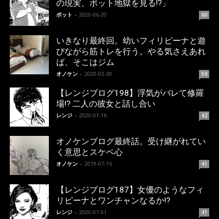
の現実、ポット地獄を見る!?」
ポット
-
2020-06-20
60
いきなり最終回。幼いフィリピーナと遊
びながら筋トレを行う。やる気さえあれ
ば、そこはジム
オノケン
-
2020-03-30
59
【レンジブログ198】浮気がバレて修羅
場!? 二人の彼女と話し合い
レンジ
-
2020-07-16
42
オノケンブログ最終話。受け継がれてい
く意思とスケベ心
オノケン
-
2019-07-15
41
【レンジブログ187】女優のようなフィ
リピーナとワンチャンなるか!?
レンジ
-
2020-07-01
41