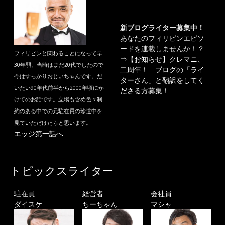
新ブログライター募集中！
あなたのフィリピンエピソ
ードを連載しませんか！？
フィリピンと関わることになって早
⇒
【お知らせ】クレマニ、
30年弱、当時はまだ20代でしたので
二周年！ ブログの「ライ
今はすっかりおじいちゃんです。だ
ターさん」と翻訳をしてく
いたい90年代前半から2000年頃にか
ださる方募集！
けてのお話です。立場も含め色々制
約のある中での元駐在員の珍道中を
見ていただけたらと思います。
エッジ第一話へ
トピックスライター
駐在員
経営者
会社員
ダイスケ
ちーちゃん
マシャ