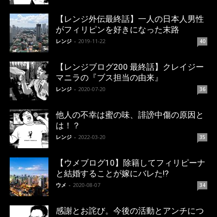
【レンジ外伝最終話】一人の日本人男性
がフィリピンを好きになった末路
レンジ
-
2019-11-22
40
【レンジブログ200 最終話】クレイジー
マニラの『ブス担当の由来』
レンジ
-
2020-07-20
36
他人の不幸は蜜の味、誹謗中傷の原因と
は！？
レンジ
-
2022-03-20
35
【ウメブログ10】除籍してフィリピーナ
と結婚することが嫁にバレた!?
ウメ
-
2020-08-07
34
感謝とお詫び。今後の活動とアンチにつ