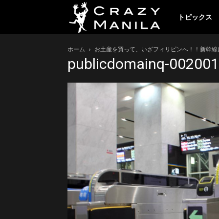
ク
トピックス
ホーム
お土産を買って、いざフィリピンへ！！新幹線
レ
publicdomainq-002001
イ
ジ
ー
マ