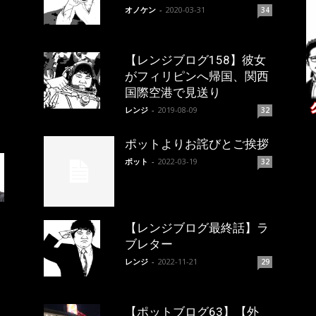
オノケン
-
2020-03-31
34
【レンジブログ158】彼女
がフィリピンへ帰国、関西
国際空港で見送り
レンジ
-
2019-08-09
32
ポットよりお詫びとご挨拶
ポット
-
2022-03-19
32
【レンジブログ最終話】ラ
ブレター
レンジ
-
2022-11-21
29
【ポットブログ63】【外