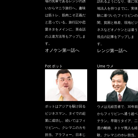
場の先輩であるレンジの誘
訪れるようになり、後に現
いからマニラ旅行へ。趣味
地法人を持つまでに。実体
は筋トレ、筋肉こそ正義だ
験に基づいたフィリピンの
と思っている。旅行記や恋
闇、貧困と格差、現地ビジ
愛ネタをメインに、英会話
ネスなどオノケンとは違う
の上達方法等もアップしま
視点の記事をアップしま
す。
す。
オノケン第一話へ
レンジ第一話へ
Pot ポット
Ume ウメ
ポットはアジアを駆け回る
ウメは元経営者で、30年前
ビジネスマン。タイでの起
からフィリピンへ通う超ベ
業に成功し、続いてはフィ
テラン。早期リタイア、二
リピンへ。クレマニのカモ
度の離婚、ネトゲ廃人も経
担当。アラフォー。日本じ
験。クレマニのホレ担当。