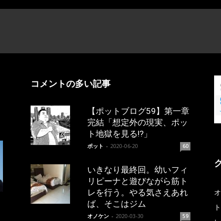
コメントの多い記事
【ポットブログ59】第一章
完結「想定外の現実、ポッ
ト地獄を見る!?」
ポット
-
2020-06-20
60
いきなり最終回。幼いフィ
リピーナと遊びながら筋ト
レを行う。やる気さえあれ
オ
ば、そこはジム
ト
オノケン
-
2020-03-30
59