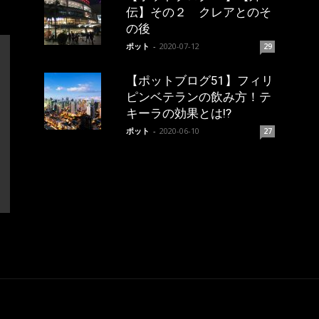
伝】その２ クレアとのそ
の後
ポット
-
2020-07-12
29
【ポットブログ51】フィリ
ピンベテランの飲み方！テ
キーラの効果とは!?
ポット
-
2020-06-10
27