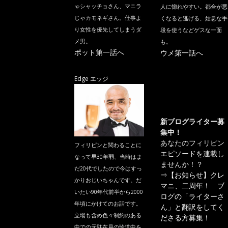
ゃシャッチョさん、マニラ
人に惚れやすい。都合が悪
じゃカモネギさん。仕事よ
くなると逃げる、姑息な手
り女性を優先してしまうダ
段を使うなどゲスな一面
メ男。
も。
ポット第一話へ
ウメ第一話へ
Edge エッジ
新ブログライター募
集中！
あなたのフィリピン
フィリピンと関わることに
エピソードを連載し
なって早30年弱、当時はま
ませんか！？
だ20代でしたので今はすっ
⇒
【お知らせ】クレ
かりおじいちゃんです。だ
マニ、二周年！ ブ
いたい90年代前半から2000
ログの「ライターさ
年頃にかけてのお話です。
ん」と翻訳をしてく
立場も含め色々制約のある
ださる方募集！
中での元駐在員の珍道中を