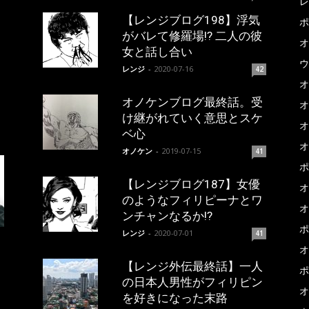
レ
【レンジブログ198】浮気
ポ
がバレて修羅場!? 二人の彼
オ
女と話し合い
ウ
レンジ
-
2020-07-16
42
オ
オノケンブログ最終話。受
オ
け継がれていく意思とスケ
オ
ベ心
オ
オノケン
-
2019-07-15
41
ポ
【レンジブログ187】女優
オ
のようなフィリピーナとワ
オ
ンチャンなるか!?
ポ
レンジ
-
2020-07-01
41
オ
【レンジ外伝最終話】一人
ポ
の日本人男性がフィリピン
オ
を好きになった末路