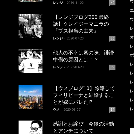
ウ
レンジ
-
2019-11-22
40
エ
【レンジブログ200 最終
ウ
話】クレイジーマニラの
レ
『ブス担当の由来』
オ
レンジ
-
2020-07-20
36
レ
他人の不幸は蜜の味、誹謗
ポ
中傷の原因とは！？
レ
レンジ
-
2022-03-20
35
レ
レ
【ウメブログ10】除籍して
レ
フィリピーナと結婚するこ
レ
とが嫁にバレた!?
レ
ウメ
-
2020-08-07
34
感謝とお詫び。今後の活動
とアンチについて