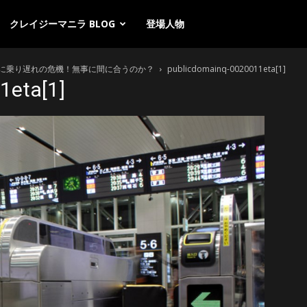
クレイジーマニラ BLOG
登場人物
に乗り遅れの危機！無事に間に合うのか？
publicdomainq-0020011eta[1]
1eta[1]