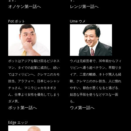
ます。
す。
オノケン第一話へ
レンジ第一話へ
Pot ポット
Ume ウメ
ポットはアジアを駆け回るビジネス
ウメは元経営者で、30年前からフィ
マン。タイでの起業に成功し、続い
リピンへ通う超ベテラン。早期リタ
てはフィリピンへ。クレマニのカモ
イア、二度の離婚、ネトゲ廃人も経
担当。アラフォー。日本じゃシャッ
験。クレマニのホレ担当。人に惚れ
チョさん、マニラじゃカモネギさ
やすい。都合が悪くなると逃げる、
ん。仕事より女性を優先してしまう
姑息な手段を使うなどゲスな一面
ダメ男。
も。
ポット第一話へ
ウメ第一話へ
Edge エッジ