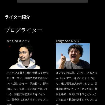
ライター紹介
ブログライター
Ken Ono オノケン
Range Abe レンジ
オノケンは日本で働く普通の３０代
オノケンの先輩、レンジ。あるきっ
サラリーマン。職場の先輩であるレ
かけからマニラを訪れるようにな
ンジの誘いからマニラ旅行へ。趣味
り、後に現地法人を持つまでに。実
は筋トレ、筋肉こそ正義だと思って
体験に基づいたフィリピンの闇、貧
いる。旅行記や恋愛ネタをメイン
困と格差、現地ビジネスなどオノケ
に、英会話の上達方法等もアップし
ンとは違う視点の記事をアップしま