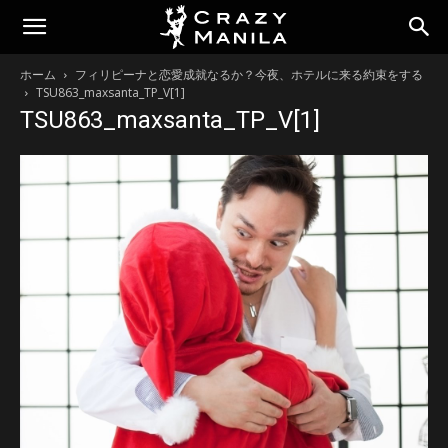
ホーム
フィリピーナと恋愛成就なるか？今夜、ホテルに来る約束をする
TSU863_maxsanta_TP_V[1]
TSU863_maxsanta_TP_V[1]