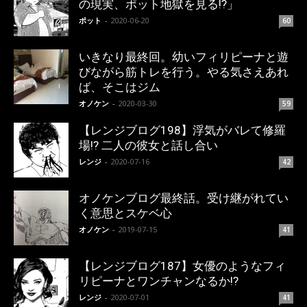
の現実、ポット地獄を見る!?」
ポット
-
2020-06-20
60
いきなり最終回。幼いフィリピーナと遊
びながら筋トレを行う。やる気さえあれ
ば、そこはジム
オノケン
-
2020-03-30
59
【レンジブログ198】浮気がバレて修羅
場!? 二人の彼女と話し合い
レンジ
-
2020-07-16
42
オノケンブログ最終話。受け継がれてい
く意思とスケベ心
オノケン
-
2019-07-15
41
【レンジブログ187】女優のようなフィ
リピーナとワンチャンなるか!?
レンジ
-
2020-07-01
41