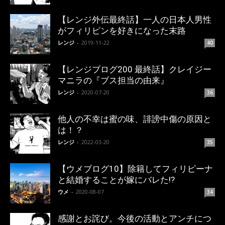
【レンジ外伝最終話】一人の日本人男性
がフィリピンを好きになった末路
レンジ
-
2019-11-22
40
【レンジブログ200 最終話】クレイジー
マニラの『ブス担当の由来』
レンジ
-
2020-07-20
36
他人の不幸は蜜の味、誹謗中傷の原因と
は！？
レンジ
-
2022-03-20
35
【ウメブログ10】除籍してフィリピーナ
と結婚することが嫁にバレた!?
ウメ
-
2020-08-07
34
感謝とお詫び。今後の活動とアンチにつ