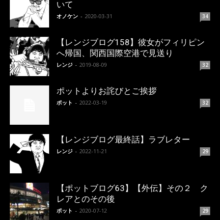
いて
オノケン
-
2020-03-31
34
【レンジブログ158】彼女がフィリピン
へ帰国、関西国際空港で見送り
レンジ
-
2019-08-09
32
ポットよりお詫びとご挨拶
ポット
-
2022-03-19
32
【レンジブログ最終話】ラブレター
レンジ
-
2022-11-21
29
【ポットブログ63】【外伝】その２ ク
レアとのその後
ポット
-
2020-07-12
29