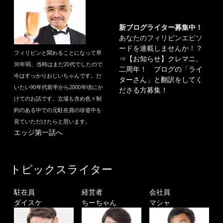
新ブログライター募集中！
あなたのフィリピンエピソ
ードを連載しませんか！？
フィリピンと関わることになって早
⇒
【お知らせ】クレマニ、
30年弱、当時はまだ20代でしたので
二周年！ ブログの「ライ
今はすっかりおじいちゃんです。だ
ターさん」と翻訳をしてく
いたい90年代前半から2000年頃にか
ださる方募集！
けてのお話です。立場も含め色々制
約のある中での元駐在員の珍道中を
見ていただけたらと思います。
エッジ第一話へ
トピックスライター
駐在員
経営者
会社員
ダイスケ
ちーちゃん
マシャ