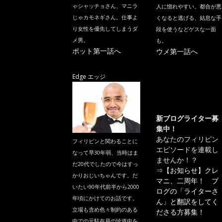
ゃシャッチョさん、マニラ
人に惚れやすい。都合が悪
じゃカモネギさん。仕事よ
くなると逃げる、姑息な手
り女性を優先してしまうダ
段を使うなどゲスな一面
メ男。
も。
ポット第一話へ
ウメ第一話へ
Edge エッジ
新ブログライター募
集中！
あなたのフィリピン
フィリピンと関わることに
エピソードを連載し
なって早30年弱、当時はま
ませんか！？
だ20代でしたので今はすっ
⇒
【お知らせ】クレ
かりおじいちゃんです。だ
マニ、二周年！ ブ
いたい90年代前半から2000
ログの「ライターさ
年頃にかけてのお話です。
ん」と翻訳をしてく
立場も含め色々制約のある
ださる方募集！
中での元駐在員の珍道中を