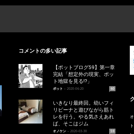
コメントの多い記事
【ポットブログ59】第一章
完結「想定外の現実、ポッ
ト地獄を見る!?」
ポット
-
2020-06-20
60
いきなり最終回。幼いフィ
リピーナと遊びながら筋ト
レを行う。やる気さえあれ
オ
ば、そこはジム
ト
オノケン
-
2020-03-30
59