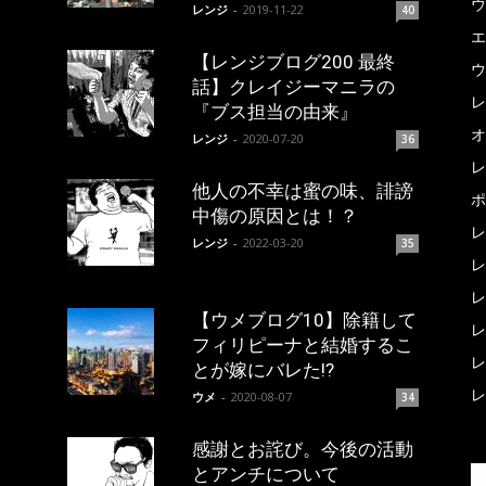
ウ
レンジ
-
2019-11-22
40
エ
【レンジブログ200 最終
ウ
話】クレイジーマニラの
レ
『ブス担当の由来』
オ
レンジ
-
2020-07-20
36
レ
他人の不幸は蜜の味、誹謗
ポ
中傷の原因とは！？
レ
レンジ
-
2022-03-20
35
レ
レ
【ウメブログ10】除籍して
レ
フィリピーナと結婚するこ
レ
とが嫁にバレた!?
レ
ウメ
-
2020-08-07
34
感謝とお詫び。今後の活動
とアンチについて