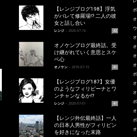
レ
【レンジブログ198】浮気
ポ
がバレて修羅場!? 二人の彼
オ
女と話し合い
ウ
レンジ
-
2020-07-16
42
オ
オノケンブログ最終話。受
オ
け継がれていく意思とスケ
オ
ベ心
オ
オノケン
-
2019-07-15
41
ポ
【レンジブログ187】女優
オ
のようなフィリピーナとワ
オ
ンチャンなるか!?
ポ
レンジ
-
2020-07-01
41
オ
【レンジ外伝最終話】一人
ポ
の日本人男性がフィリピン
オ
を好きになった末路