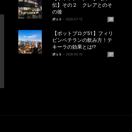
伝】その２ クレアとのそ
の後
ポット
-
2020-07-12
29
【ポットブログ51】フィリ
ピンベテランの飲み方！テ
キーラの効果とは!?
ポット
-
2020-06-10
27