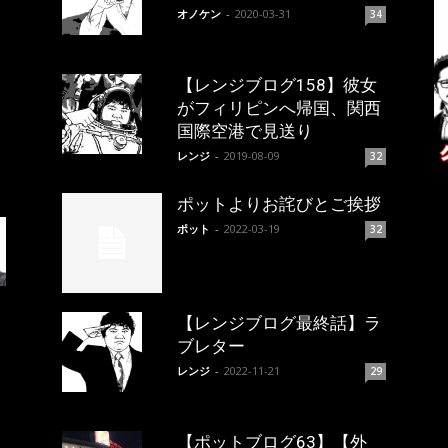
オノケン
-
2020-03-31
34
【レンジブログ158】彼女
がフィリピンへ帰国、関西
国際空港で見送り
レンジ
-
2019-08-09
32
ポットよりお詫びとご挨拶
ポット
-
2022-03-19
32
【レンジブログ最終話】ラ
ブレター
レンジ
-
2022-11-21
29
【ポットブログ63】【外