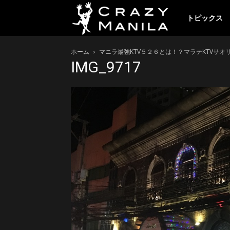
ク
トピックス
ホーム
マニラ最強KTV５２６とは！？マラテKTVサ
レ
IMG_9717
イ
ジ
ー
マ