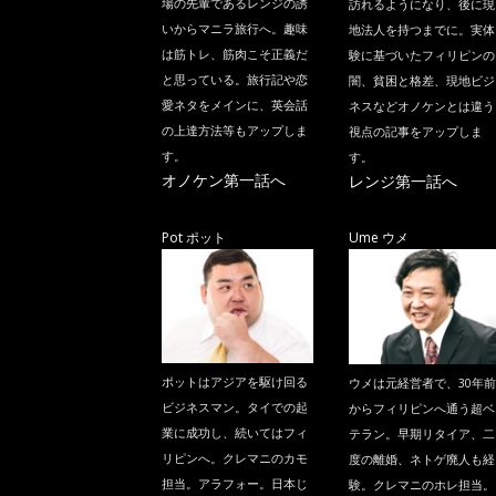
場の先輩であるレンジの誘
訪れるようになり、後に現
いからマニラ旅行へ。趣味
地法人を持つまでに。実体
は筋トレ、筋肉こそ正義だ
験に基づいたフィリピンの
と思っている。旅行記や恋
闇、貧困と格差、現地ビジ
愛ネタをメインに、英会話
ネスなどオノケンとは違う
の上達方法等もアップしま
視点の記事をアップしま
す。
す。
オノケン第一話へ
レンジ第一話へ
Pot ポット
Ume ウメ
ポットはアジアを駆け回る
ウメは元経営者で、30年前
ビジネスマン。タイでの起
からフィリピンへ通う超ベ
業に成功し、続いてはフィ
テラン。早期リタイア、二
リピンへ。クレマニのカモ
度の離婚、ネトゲ廃人も経
担当。アラフォー。日本じ
験。クレマニのホレ担当。